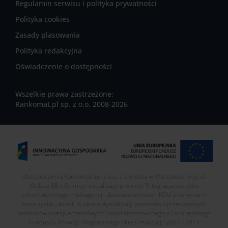
Regulamin serwisu i polityka prywatności
Polityka cookies
Zasady plasowania
Polityka redakcyjna
Oświadczenie o dostępności
Wszelkie prawa zastrzeżone:
Rankomat.pl sp. z o.o. 2008-2026
Ubezpieczenia Rankomat Sp. z o.o. z siedzibą w Warszawie przy ul.
Wolska 88 informuje o realizacji projektu "Integracja systemu
informatycznego multiagencji ubezpieczeniowej INSU z serwisami
towarzystw „direct” w celu optymalizacji procesów sprzedażowych
produktów ubezpieczeniowych" współfinansowanego z Europejskiego
Funduszu Rozwoju Regionalnego okres realizacji: 2007 - 2013