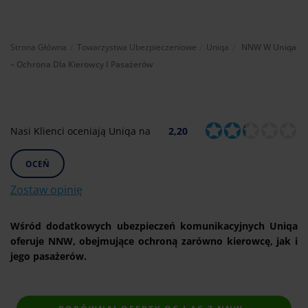
Aktualnie:
Strona Główna
Towarzystwa Ubezpieczeniowe
Uniqa
NNW W Uniqa
– Ochrona Dla Kierowcy I Pasażerów
Nasi Klienci oceniają Uniqa na
2,20
OCEŃ
Zostaw opinię
Wśród dodatkowych ubezpieczeń komunikacyjnych Uniqa
oferuje NNW, obejmujące ochroną zarówno kierowcę, jak i
jego pasażerów.