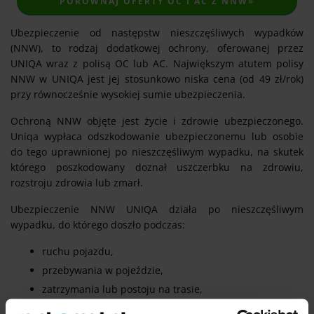
PORÓWNAJ OFERTY OC I AC Z NNW»
Ubezpieczenie od następstw nieszczęśliwych wypadków
(NNW), to rodzaj dodatkowej ochrony, oferowanej przez
UNIQA wraz z polisą OC lub AC. Największym atutem polisy
NNW w UNIQA jest jej stosunkowo niska cena (od 49 zł/rok)
przy równocześnie wysokiej sumie ubezpieczenia.
Ochroną NNW objęte jest życie i zdrowie ubezpieczonego.
Uniqa wypłaca odszkodowanie ubezpieczonemu lub osobie
do tego uprawnionej po nieszczęśliwym wypadku, na skutek
którego poszkodowany doznał uszczerbku na zdrowiu,
rozstroju zdrowia lub zmarł.
Ubezpieczenie NNW UNIQA działa po nieszczęśliwym
wypadku, do którego doszło podczas:
ruchu pojazdu,
przebywania w pojeździe,
zatrzymania lub postoju na trasie,
wsiadania i wysiadania z pojazdu,