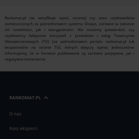
Rankomat.pl nie weryfikuje opinii, recenzji czy ocen użytkowników
zamieszczanych za pośrednictwem systemu Disqus, zarówno w zakresie
ich rzetelności, jak i wiarygodności. Nie możemy potwierdzić, czy
użytkownicy faktycznie korzystali z produktów i usług Towarzystw
Ubezpieczeniowych (TU) (za pośrednictwem portalu rankomat.pl lub
bezpośrednio na stronie TU), których dotyczy opinia. Jednocześnie
informujemy, że w Serwisie publikowane są zarówno pozytywne, jak i
negatywne komentarze.
RANKOMAT.PL
O nas
Nasi eksperci