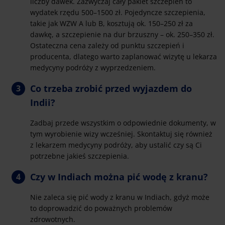
liczby dawek. Zazwyczaj cały pakiet szczepień to
wydatek rzędu 500–1500 zł. Pojedyncze szczepienia,
takie jak WZW A lub B, kosztują ok. 150–250 zł za
dawkę, a szczepienie na dur brzuszny – ok. 250–350 zł.
Ostateczna cena zależy od punktu szczepień i
producenta, dlatego warto zaplanować wizytę u lekarza
medycyny podróży z wyprzedzeniem.
Co trzeba zrobić przed wyjazdem do
Indii?
Zadbaj przede wszystkim o odpowiednie dokumenty, w
tym wyrobienie wizy wcześniej. Skontaktuj się również
z lekarzem medycyny podróży, aby ustalić czy są Ci
potrzebne jakieś szczepienia.
Czy w Indiach można pić wodę z kranu?
Nie zaleca się pić wody z kranu w Indiach, gdyż może
to doprowadzić do poważnych problemów
zdrowotnych.