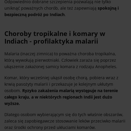
Odpowiednio dobrane szczepienia pozwalają nie tylko
uniknąć poważnych chorób, ale też zapewniają
spokojną i
bezpieczną podróż po Indiach
.
Choroby tropikalne i komary w
Indiach - profilaktyka malarii
Malaria (inaczej zimnica) to poważna choroba tropikalna,
którą wywołują pierwotniaki. Człowiek zaraża się poprzez
ukąszenie zakażonej samicy komara z rodzaju Anopheles.
Komar, który wcześniej ukąsił osobę chorą, pobiera wraz z
krwią pasożyty malarii i przekazuje je kolejnym ukłutym
osobom.
Ryzyko zakażenia malarią występuje na terenie
całego kraju, a w niektórych regionach Indii jest dużo
wyższe.
Dlatego osobom wybierającym się do tych właśnie obszarów,
zaleca się zapobiegawcze stosowanie leków przeciwko malarii
oraz środki ochrony przed ukłuciami komarów.