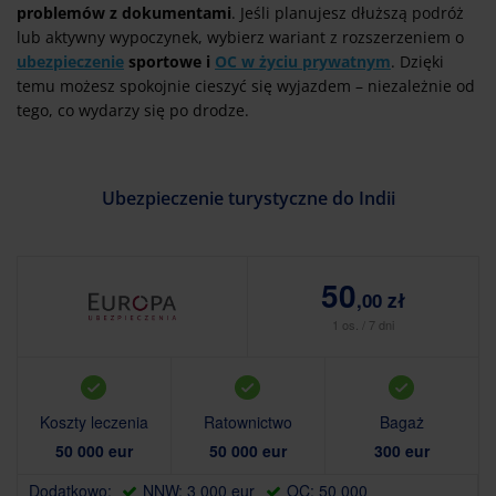
problemów z dokumentami
. Jeśli planujesz dłuższą podróż
lub aktywny wypoczynek, wybierz wariant z rozszerzeniem o
ubezpieczenie
sportowe i
OC w życiu prywatnym
. Dzięki
temu możesz spokojnie cieszyć się wyjazdem – niezależnie od
tego, co wydarzy się po drodze.
Ubezpieczenie turystyczne do Indii
50
,00 zł
1 os. / 7 dni
Koszty leczenia
Ratownictwo
Bagaż
50 000 eur
50 000 eur
300 eur
Dodatkowo:
NNW: 3 000 eur
OC: 50 000