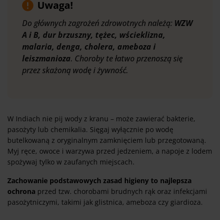
Uwaga!
Do głównych zagrożeń zdrowotnych należą:
WZW
A i B, dur brzuszny, tężec, wścieklizna,
malaria, denga, cholera, ameboza i
leiszmanioza
. Choroby te łatwo przenoszą się
przez skażoną wodę i żywność.
W Indiach nie pij wody z kranu – może zawierać bakterie,
pasożyty lub chemikalia. Sięgaj wyłącznie po wodę
butelkowaną z oryginalnym zamknięciem lub przegotowaną.
Myj ręce, owoce i warzywa przed jedzeniem, a napoje z lodem
spożywaj tylko w zaufanych miejscach.
Zachowanie podstawowych zasad higieny to najlepsza
ochrona
przed tzw. chorobami brudnych rąk oraz infekcjami
pasożytniczymi, takimi jak glistnica, ameboza czy giardioza.