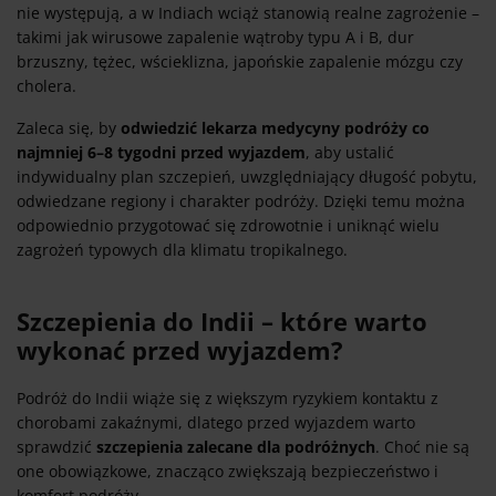
nie występują, a w Indiach wciąż stanowią realne zagrożenie –
takimi jak wirusowe zapalenie wątroby typu A i B, dur
brzuszny, tężec, wścieklizna, japońskie zapalenie mózgu czy
cholera.
Zaleca się, by
odwiedzić lekarza medycyny podróży co
najmniej 6–8 tygodni przed wyjazdem
, aby ustalić
indywidualny plan szczepień, uwzględniający długość pobytu,
odwiedzane regiony i charakter podróży. Dzięki temu można
odpowiednio przygotować się zdrowotnie i uniknąć wielu
zagrożeń typowych dla klimatu tropikalnego.
Szczepienia do Indii – które warto
wykonać przed wyjazdem?
Podróż do Indii wiąże się z większym ryzykiem kontaktu z
chorobami zakaźnymi, dlatego przed wyjazdem warto
sprawdzić
szczepienia zalecane dla podróżnych
. Choć nie są
one obowiązkowe, znacząco zwiększają bezpieczeństwo i
komfort podróży.