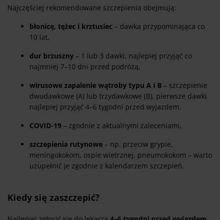
Najczęściej rekomendowane szczepienia obejmują:
błonicę, tężec i krztusiec
– dawka przypominająca co
10 lat,
dur brzuszny
– 1 lub 3 dawki, najlepiej przyjąć co
najmniej 7–10 dni przed podróżą,
wirusowe zapalenie wątroby typu A i B
– szczepienie
dwudawkowe (A) lub trzydawkowe (B), pierwsze dawki
najlepiej przyjąć 4–6 tygodni przed wyjazdem,
COVID-19
– zgodnie z aktualnymi zaleceniami,
szczepienia rutynowe
– np. przeciw grypie,
meningokokom, ospie wietrznej, pneumokokom – warto
uzupełnić je zgodnie z kalendarzem szczepień.
Kiedy się zaszczepić?
Najlepiej zgłosić się do lekarza
4–6 tygodni przed wyjazdem
,