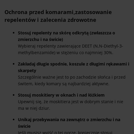
Ochrona przed komarami,
zastosowanie
repelentów i zalecenia zdrowotne
Stosuj repelenty na skórę odkrytą (zwłaszcza o
zmierzchu i na świcie)
Wybieraj repelenty zawierające DEET (N,N-Diethyl-3-
methylbenzamide) w stężeniu co najmniej 30%.
Zakładaj długie spodnie, koszule z długimi rękawami i
skarpety
Szczególnie ważne jest to po zachodzie słońca i przed
świtem, kiedy komary są najbardziej aktywne.
Stosuj moskitiery w oknach i nad łóżkiem
Upewnij się, że moskitiera jest w dobrym stanie i nie
ma w niej dziur.
Unikaj przebywania na zewnątrz o zmierzchu i na
świcie
Jeśli musisz wyjść o tej porze, koniecznie stosuj