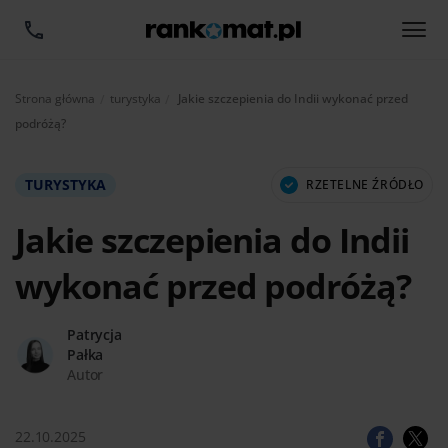
Aktualnie:
Strona główna
turystyka
Jakie szczepienia do Indii wykonać przed
podróżą?
TURYSTYKA
RZETELNE ŹRÓDŁO
Jakie szczepienia do Indii
wykonać przed podróżą?
Patrycja
Pałka
Autor
22.10.2025