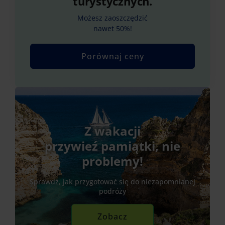
turystycznych.
Możesz zaoszczędzić
nawet 50%!
Porównaj ceny
Z wakacji
przywieź pamiątki, nie
problemy!
Sprawdź, jak przygotować się do niezapomnianej
podróży
Zobacz