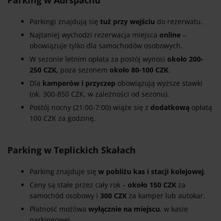
Parkingi znajdują się
tuż przy wejściu
do rezerwatu.
Najtaniej wychodzi rezerwacja miejsca
online
–
obowiązuje tylko dla samochodów osobowych.
W sezonie letnim opłata za postój wynosi
około 200-
250 CZK,
poza sezonem
około 80-100 CZK
.
Dla
kamperów i przyczep
obowiązują wyższe stawki
(ok. 300-850 CZK, w zależności od sezonu).
Postój nocny (21:00-7:00) wiąże się z
dodatkową
opłatą
100 CZK za godzinę.
Parking w Teplickich Skałach
Parking znajduje się
w pobliżu kas i stacji kolejowej
.
Ceny są stałe przez cały rok –
około 150 CZK
za
samochód osobowy i
300 CZK
za kamper lub autokar.
Płatność możliwa
wyłącznie na miejscu
, w kasie
parkingowej.