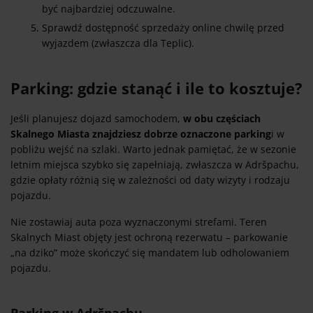
być najbardziej odczuwalne.
Sprawdź dostępność sprzedaży online chwilę przed
wyjazdem (zwłaszcza dla Teplic).
Parking: gdzie stanąć i ile to kosztuje?
Jeśli planujesz dojazd samochodem,
w obu częściach
Skalnego Miasta znajdziesz dobrze oznaczone parking
i w
pobliżu wejść na szlaki. Warto jednak pamiętać, że w sezonie
letnim miejsca szybko się zapełniają, zwłaszcza w Adršpachu,
gdzie opłaty różnią się w zależności od daty wizyty i rodzaju
pojazdu.
Nie zostawiaj auta poza wyznaczonymi strefami. Teren
Skalnych Miast objęty jest ochroną rezerwatu – parkowanie
„na dziko” może skończyć się mandatem lub odholowaniem
pojazdu.
Parking w Adršpachu