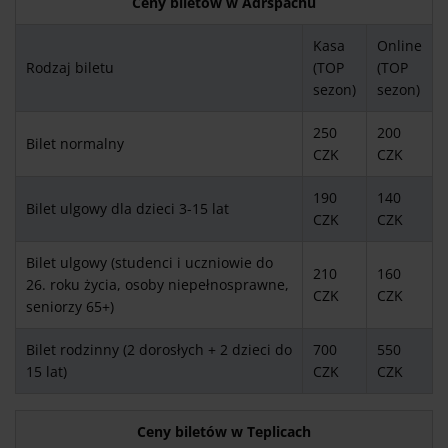
Ceny biletów w Adršpachu
Kasa
Online
Rodzaj biletu
(TOP
(TOP
sezon)
sezon)
250
200
Bilet normalny
CZK
CZK
190
140
Bilet ulgowy dla dzieci 3-15 lat
CZK
CZK
Bilet ulgowy (studenci i uczniowie do
210
160
26. roku życia, osoby niepełnosprawne,
CZK
CZK
seniorzy 65+)
Bilet rodzinny (2 dorosłych + 2 dzieci do
700
550
15 lat)
CZK
CZK
Ceny biletów w Teplicach