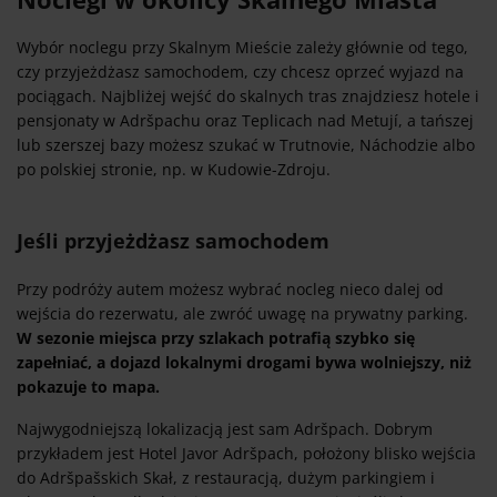
Wybór noclegu przy Skalnym Mieście zależy głównie od tego,
czy przyjeżdżasz samochodem, czy chcesz oprzeć wyjazd na
pociągach. Najbliżej wejść do skalnych tras znajdziesz hotele i
pensjonaty w Adršpachu oraz Teplicach nad Metují, a tańszej
lub szerszej bazy możesz szukać w Trutnovie, Náchodzie albo
po polskiej stronie, np. w Kudowie-Zdroju.
Jeśli przyjeżdżasz samochodem
Przy podróży autem możesz wybrać nocleg nieco dalej od
wejścia do rezerwatu, ale zwróć uwagę na prywatny parking.
W sezonie miejsca przy szlakach potrafią szybko się
zapełniać, a dojazd lokalnymi drogami bywa wolniejszy, niż
pokazuje to mapa.
Najwygodniejszą lokalizacją jest sam Adršpach. Dobrym
przykładem jest Hotel Javor Adršpach, położony blisko wejścia
do Adršpašskich Skał, z restauracją, dużym parkingiem i