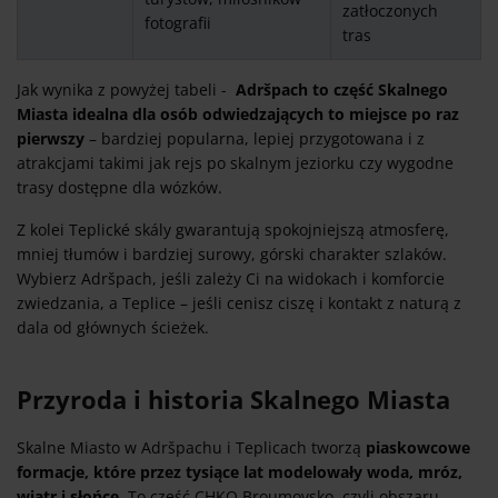
zatłoczonych
fotografii
tras
Jak wynika z powyżej tabeli -
Adršpach to część Skalnego
Miasta idealna dla osób odwiedzających to miejsce po raz
pierwszy
– bardziej popularna, lepiej przygotowana i z
atrakcjami takimi jak rejs po skalnym jeziorku czy wygodne
trasy dostępne dla wózków.
Z kolei Teplické skály gwarantują spokojniejszą atmosferę,
mniej tłumów i bardziej surowy, górski charakter szlaków.
Wybierz Adršpach, jeśli zależy Ci na widokach i komforcie
zwiedzania, a Teplice – jeśli cenisz ciszę i kontakt z naturą z
dala od głównych ścieżek.
Przyroda i historia Skalnego Miasta
Skalne Miasto w Adršpachu i Teplicach tworzą
piaskowcowe
formacje, które przez tysiące lat modelowały woda, mróz,
wiatr i słońce.
To część CHKO Broumovsko, czyli obszaru