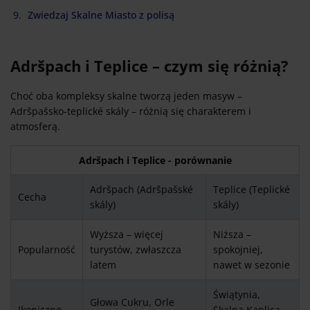
Zwiedzaj Skalne Miasto z polisą
Adršpach i Teplice – czym się różnią?
Choć oba kompleksy skalne tworzą jeden masyw –
Adršpašsko-teplické skály – różnią się charakterem i
atmosferą.
Adršpach i Teplice - porównanie
Adršpach (Adršpašské
Teplice (Teplické
Cecha
skály)
skály)
Wyższa – więcej
Niższa –
Popularność
turystów, zwłaszcza
spokojniej,
latem
nawet w sezonie
Świątynia,
Głowa Cukru, Orle
Ikoniczne
Skalna Kaplica,