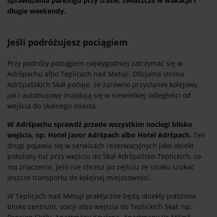
sprawdzenia parkingu przy trasie, zwłaszcza w wakacje i
długie weekendy.
Jeśli podróżujesz pociągiem
Przy podróży pociągiem najwygodniej zatrzymać się w
Adršpachu albo Teplicach nad Metují. Oficjalna strona
Adršpašskich Skał podaje, że zarówno przystanek kolejowy,
jak i autobusowy znajdują się w niewielkiej odległości od
wejścia do skalnego miasta.
W Adršpachu sprawdź przede wszystkim noclegi blisko
wejścia, np. Hotel Javor Adršpach albo Hotel Adršpach.
Ten
drugi pojawia się w serwisach rezerwacyjnych jako obiekt
położony tuż przy wejściu do Skał Adršpašsko-Teplickich, co
ma znaczenie, jeśli nie chcesz po zejściu ze szlaku szukać
jeszcze transportu do kolejnej miejscowości.
W Teplicach nad Metují praktyczne będą obiekty położone
blisko centrum, stacji albo wejścia do Teplickich Skał, np.