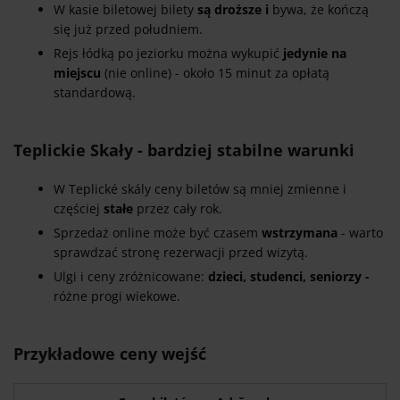
W kasie biletowej bilety
są droższe i
bywa, że kończą
się już przed południem.
Rejs łódką po jeziorku można wykupić
jedynie na
miejscu
(nie online) - około 15 minut za opłatą
standardową.
Teplickie Skały - bardziej stabilne warunki
W Teplické skály ceny biletów są mniej zmienne i
częściej
stałe
przez cały rok.
Sprzedaż online może być czasem
wstrzymana
- warto
sprawdzać stronę rezerwacji przed wizytą.
Ulgi i ceny zróżnicowane:
dzieci, studenci, seniorzy -
różne progi wiekowe.
Przykładowe ceny wejść