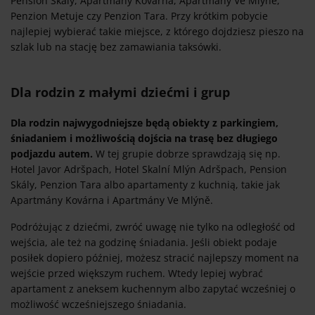
Pension Skály, Apartmány Kovárna, Apartmány Ve Mlýně,
Penzion Metuje czy Penzion Tara. Przy krótkim pobycie
najlepiej wybierać takie miejsce, z którego dojdziesz pieszo na
szlak lub na stację bez zamawiania taksówki.
Dla rodzin z małymi dziećmi i grup
Dla rodzin najwygodniejsze będą obiekty z parkingiem,
śniadaniem i możliwością dojścia na trasę bez długiego
podjazdu autem.
W tej grupie dobrze sprawdzają się np.
Hotel Javor Adršpach, Hotel Skalní Mlýn Adršpach, Pension
Skály, Penzion Tara albo apartamenty z kuchnią, takie jak
Apartmány Kovárna i Apartmány Ve Mlýně.
Podróżując z dziećmi, zwróć uwagę nie tylko na odległość od
wejścia, ale też na godzinę śniadania. Jeśli obiekt podaje
posiłek dopiero później, możesz stracić najlepszy moment na
wejście przed większym ruchem. Wtedy lepiej wybrać
apartament z aneksem kuchennym albo zapytać wcześniej o
możliwość wcześniejszego śniadania.