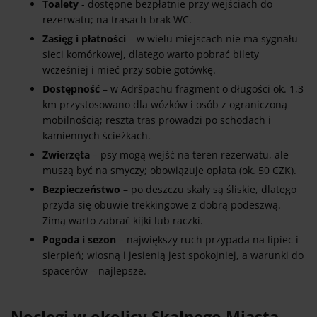
Toalety
- dostępne bezpłatnie przy wejściach do
rezerwatu; na trasach brak WC.
Zasięg i płatności
– w wielu miejscach nie ma sygnału
sieci komórkowej, dlatego warto pobrać bilety
wcześniej i mieć przy sobie gotówkę.
Dostępność
– w Adršpachu fragment o długości ok. 1,3
km przystosowano dla wózków i osób z ograniczoną
mobilnością; reszta tras prowadzi po schodach i
kamiennych ścieżkach.
Zwierzęta
– psy mogą wejść na teren rezerwatu, ale
muszą być na smyczy; obowiązuje opłata (ok. 50 CZK).
Bezpieczeństwo
– po deszczu skały są śliskie, dlatego
przyda się obuwie trekkingowe z dobrą podeszwą.
Zimą warto zabrać kijki lub raczki.
Pogoda i sezon
– największy ruch przypada na lipiec i
sierpień; wiosną i jesienią jest spokojniej, a warunki do
spacerów – najlepsze.
Noclegi w okolicy Skalnego Miasta