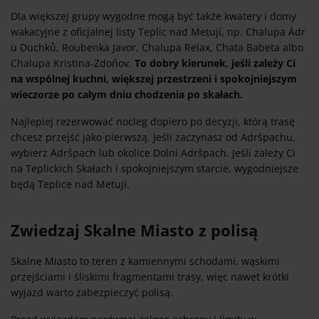
Dla większej grupy wygodne mogą być także kwatery i domy
wakacyjne z oficjalnej listy Teplic nad Metují, np. Chalupa Ádr
u Duchků, Roubenka Javor, Chalupa Relax, Chata Babeta albo
Chalupa Kristina-Zdoňov.
To dobry kierunek, jeśli zależy Ci
na wspólnej kuchni, większej przestrzeni i spokojniejszym
wieczorze po całym dniu chodzenia po skałach.
Najlepiej rezerwować nocleg dopiero po decyzji, którą trasę
chcesz przejść jako pierwszą. Jeśli zaczynasz od Adršpachu,
wybierz Adršpach lub okolice Dolní Adršpach. Jeśli zależy Ci
na Teplickich Skałach i spokojniejszym starcie, wygodniejsze
będą Teplice nad Metují.
Zwiedzaj Skalne Miasto z polisą
Skalne Miasto to teren z kamiennymi schodami, wąskimi
przejściami i śliskimi fragmentami trasy, więc nawet krótki
wyjazd warto zabezpieczyć polisą.