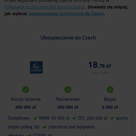
Przed wyjazdem porównaj zakres ochrony i limity w
kalkulatorze ubezpieczeń turystycznych
.
Dowiedz się więcej,
jak wybrać
ubezpieczenie turystyczne do Czech
.
Ubezpieczenie do Czech
18
,78 zł
1 os. / 3 dni
Koszty leczenia
Ratownictwo
Bagaż
300 000 zł
300 000 zł
2 000 zł
Dodatkowo:
NNW: 30 000 zł
OC: 200 000 zł
sporty
objęte polisą: 52
zdarzenia pod wpływem
alkoholu
COVID-19