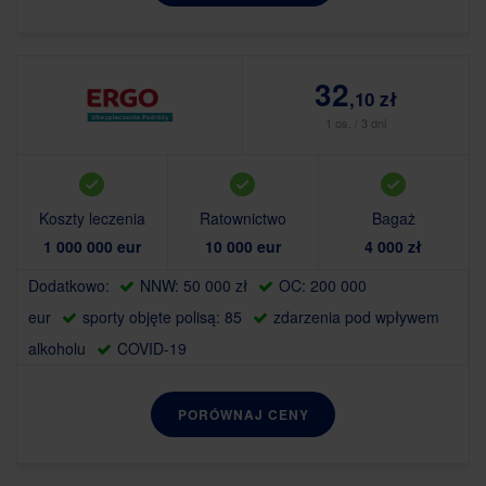
32
,10 zł
1 os. / 3 dni
Koszty leczenia
Ratownictwo
Bagaż
1 000 000 eur
10 000 eur
4 000 zł
Dodatkowo:
NNW: 50 000 zł
OC: 200 000
eur
sporty objęte polisą: 85
zdarzenia pod wpływem
alkoholu
COVID-19
PORÓWNAJ CENY