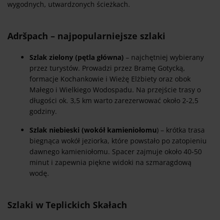
wygodnych, utwardzonych ścieżkach.
Adršpach – najpopularniejsze szlaki
Szlak zielony (pętla główna)
– najchętniej wybierany
przez turystów. Prowadzi przez Bramę Gotycką,
formacje Kochankowie i Wieżę Elżbiety oraz obok
Małego i Wielkiego Wodospadu. Na przejście trasy o
długości ok. 3,5 km warto zarezerwować około 2-2,5
godziny.
Szlak niebieski (wokół kamieniołomu
) – krótka trasa
biegnąca wokół jeziorka, które powstało po zatopieniu
dawnego kamieniołomu. Spacer zajmuje około 40-50
minut i zapewnia piękne widoki na szmaragdową
wodę.
Szlaki w Teplickich Skałach