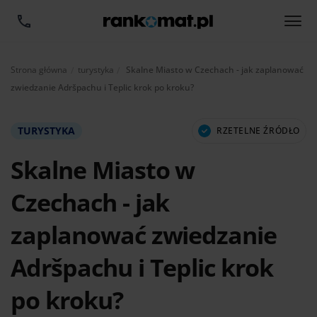
Aktualnie:
Strona główna
turystyka
Skalne Miasto w Czechach - jak zaplanować
zwiedzanie Adršpachu i Teplic krok po kroku?
TURYSTYKA
RZETELNE ŹRÓDŁO
Skalne Miasto w
Czechach - jak
zaplanować zwiedzanie
Adršpachu i Teplic krok
po kroku?