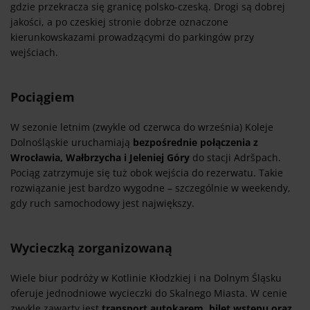
gdzie przekracza się granicę polsko-czeską. Drogi są dobrej
jakości, a po czeskiej stronie dobrze oznaczone
kierunkowskazami prowadzącymi do parkingów przy
wejściach.
Pociągiem
W sezonie letnim (zwykle od czerwca do września) Koleje
Dolnośląskie uruchamiają
bezpośrednie połączenia z
Wrocławia, Wałbrzycha i Jeleniej Góry
do stacji Adršpach.
Pociąg zatrzymuje się tuż obok wejścia do rezerwatu. Takie
rozwiązanie jest bardzo wygodne – szczególnie w weekendy,
gdy ruch samochodowy jest największy.
Wycieczką zorganizowaną
Wiele biur podróży w Kotlinie Kłodzkiej i na Dolnym Śląsku
oferuje jednodniowe wycieczki do Skalnego Miasta. W cenie
zwykle zawarty jest
transport autokarem, bilet wstępu oraz