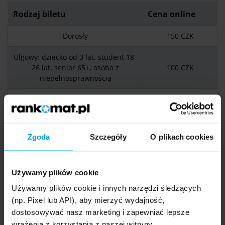
Rodzaj biletu
Cena online
Dorosły
150 CZK
Ulgowy: dziecko od 3 lat, student 18–
26 lat, senior 65+, osoba z
100 CZK
niepełnosprawnością
Rodzinny
400 CZK
Pies
50 CZK
Zgoda
Szczegóły
O plikach cookies
brak opłaty
Dziecko poniżej 3 lat
według kategorii
ulgowej od 3 lat
Używamy plików cookie
*stan na czerwiec 2026
Używamy plików cookie i innych narzędzi śledzących
(np. Pixel lub API), aby mierzyć wydajność,
dostosowywać nasz marketing i zapewniać lepsze
wrażenia z korzystania z naszej witryny.