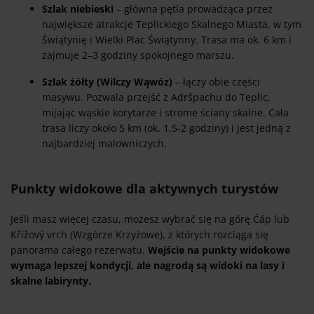
Szlak niebieski
– główna pętla prowadząca przez
największe atrakcje Teplickiego Skalnego Miasta, w tym
Świątynię i Wielki Plac Świątynny. Trasa ma ok. 6 km i
zajmuje 2–3 godziny spokojnego marszu.
Szlak żółty (Wilczy Wąwóz)
– łączy obie części
masywu. Pozwala przejść z Adršpachu do Teplic,
mijając wąskie korytarze i strome ściany skalne. Cała
trasa liczy około 5 km (ok. 1,5-2 godziny) i jest jedną z
najbardziej malowniczych.
Punkty widokowe dla aktywnych turystów
Jeśli masz więcej czasu, możesz wybrać się na górę Čáp lub
Křížový vrch (Wzgórze Krzyżowe), z których rozciąga się
panorama całego rezerwatu.
Wejście na punkty widokowe
wymaga lepszej kondycji, ale nagrodą są widoki na lasy i
skalne labirynty.