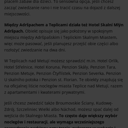
placem zabaw dla dzieci. To sensowna opcja, jeśli chcesz
zacząć zwiedzanie rano i nie tracić czasu na dojazd z dalszej
miejscowości.
Między Adršpachem a Teplicami działa też Hotel Skalní Mlýn
Adršpach.
Obiekt opisuje się jako położony w spokojnym
miejscu między Adršpašskim i Teplickim Skalnym Miastem,
więc może pasować, jeśli planujesz przejść obie części albo
rozłożyć zwiedzanie na dwa dni.
W Teplicach nad Metují możesz sprawdzić m.in. Hotel Orlík,
Hotel Střelnice, Hotel Koruna, Penzion Skály, Penzion Tara,
Penzion Metuje, Penzion Čtyřlístek, Penzion Severka, Penzion
U skalního potoka i Penzion st. Florian. Te obiekty znajdują się
na oficjalnej liście noclegów miasta Teplice nad Metují, razem
z apartamentami i kwaterami prywatnymi.
Jeśli chcesz zwiedzić także Broumovskie Ściany, Kudowę-
Zdrój, Szczeliniec Wielki albo Náchod, możesz spać dalej od
wejścia do Skalnego Miasta.
To często daje większy wybór
noclegów i restauracji, ale wymaga wcześniejszego