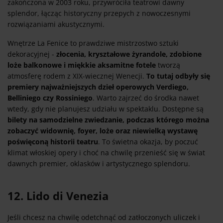
zakończona w 2003 roku, przywróciła teatrowi dawny
splendor, łącząc historyczny przepych z nowoczesnymi
rozwiązaniami akustycznymi.
Wnętrze La Fenice to prawdziwe mistrzostwo sztuki
dekoracyjnej -
złocenia, kryształowe żyrandole, zdobione
loże balkonowe i miękkie aksamitne fotele
tworzą
atmosferę rodem z XIX-wiecznej Wenecji.
To tutaj odbyły się
premiery najważniejszych dzieł operowych Verdiego,
Belliniego czy Rossiniego
. Warto zajrzeć do środka nawet
wtedy, gdy nie planujesz udziału w spektaklu. Dostępne są
bilety na samodzielne zwiedzanie, podczas którego można
zobaczyć widownię, foyer, loże oraz niewielką wystawę
poświęconą historii teatru
. To świetna okazja, by poczuć
klimat włoskiej opery i choć na chwilę przenieść się w świat
dawnych premier, oklasków i artystycznego splendoru.
12. Lido di Venezia
Jeśli chcesz na chwilę odetchnąć od zatłoczonych uliczek i