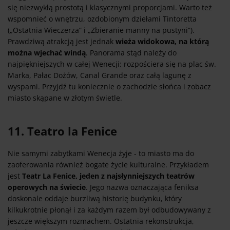
się niezwykłą prostotą i klasycznymi proporcjami. Warto też
wspomnieć o wnętrzu, ozdobionym dziełami Tintoretta
(„Ostatnia Wieczerza” i „Zbieranie manny na pustyni”).
Prawdziwą atrakcją jest jednak
wieża widokowa, na którą
można wjechać windą
. Panorama stąd należy do
najpiękniejszych w całej Wenecji: rozpościera się na plac św.
Marka, Pałac Dożów, Canal Grande oraz całą lagunę z
wyspami. Przyjdź tu koniecznie o zachodzie słońca i zobacz
miasto skąpane w złotym świetle.
11. Teatro la Fenice
Nie samymi zabytkami Wenecja żyje - to miasto ma do
zaoferowania również bogate życie kulturalne. Przykładem
jest
Teatr La Fenice, jeden z najsłynniejszych teatrów
operowych na świecie
. Jego nazwa oznaczająca feniksa
doskonale oddaje burzliwą historię budynku, który
kilkukrotnie płonął i za każdym razem był odbudowywany z
jeszcze większym rozmachem. Ostatnia rekonstrukcja,