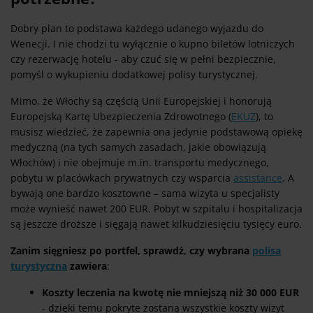
Dobry plan to podstawa każdego udanego wyjazdu do
Wenecji. I nie chodzi tu wyłącznie o kupno biletów lotniczych
czy rezerwację hotelu - aby czuć się w pełni bezpiecznie,
pomyśl o wykupieniu dodatkowej polisy turystycznej.
Mimo, że Włochy są częścią Unii Europejskiej i honorują
Europejską Kartę Ubezpieczenia Zdrowotnego (
EKUZ
), to
musisz wiedzieć, że zapewnia ona jedynie podstawową opiekę
medyczną (na tych samych zasadach, jakie obowiązują
Włochów) i nie obejmuje m.in. transportu medycznego,
pobytu w placówkach prywatnych czy wsparcia
assistance
. A
bywają one bardzo kosztowne – sama wizyta u specjalisty
może wynieść nawet 200 EUR. Pobyt w szpitalu i hospitalizacja
są jeszcze droższe i sięgają nawet kilkudziesięciu tysięcy euro.
Zanim sięgniesz po portfel, sprawdź, czy wybrana
polisa
turystyczna
zawiera
:
Koszty leczenia na kwotę nie mniejszą niż 30 000 EUR
- dzięki temu pokryte zostaną wszystkie koszty wizyt