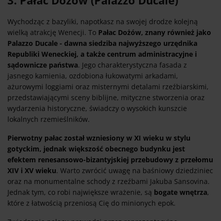
Wychodząc z bazyliki, napotkasz na swojej drodze kolejną
wielką atrakcję Wenecji. To
Pałac Dożów, znany również jako
Palazzo Ducale - dawna siedziba najwyższego urzędnika
Republiki Weneckiej, a także centrum administracyjne i
sądownicze państwa
. Jego charakterystyczna fasada z
jasnego kamienia, ozdobiona łukowatymi arkadami,
ażurowymi loggiami oraz misternymi detalami rzeźbiarskimi,
przedstawiającymi sceny biblijne, mityczne stworzenia oraz
wydarzenia historyczne, świadczy o wysokich kunszcie
lokalnych rzemieślników.
Pierwotny pałac został wzniesiony w XI wieku w stylu
gotyckim, jednak większość obecnego budynku jest
efektem renesansowo-bizantyjskiej przebudowy z przełomu
XIV i XV wieku
. Warto zwrócić uwagę na baśniowy dziedziniec
oraz na monumentalne schody z rzeźbami Jakuba Sansovina.
Jednak tym, co robi największe wrażenie, są
bogate wnętrza
,
które z łatwością przeniosą Cię do minionych epok.