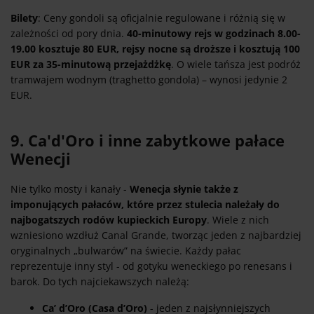
Bilety
: Ceny gondoli są oficjalnie regulowane i różnią się w
zależności od pory dnia.
40-minutowy rejs w godzinach 8.00-
19.00 kosztuje 80 EUR, rejsy nocne są droższe i kosztują 100
EUR za 35-minutową przejażdżkę
. O wiele tańsza jest podróż
tramwajem wodnym (traghetto gondola) – wynosi jedynie 2
EUR.
9. Ca'd'Oro i inne zabytkowe pałace
Wenecji
Nie tylko mosty i kanały -
Wenecja słynie także z
imponujących pałaców, które przez stulecia należały do
najbogatszych rodów kupieckich Europy
. Wiele z nich
wzniesiono wzdłuż Canal Grande, tworząc jeden z najbardziej
oryginalnych „bulwarów” na świecie. Każdy pałac
reprezentuje inny styl - od gotyku weneckiego po renesans i
barok. Do tych najciekawszych należą:
Ca’ d’Oro (Casa d’Oro)
- jeden z najsłynniejszych