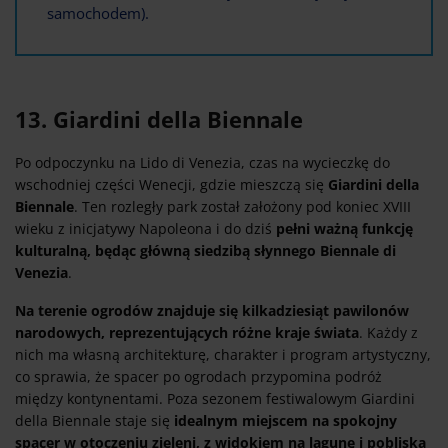
samochodem).
13. Giardini della Biennale
Po odpoczynku na Lido di Venezia, czas na wycieczkę do
wschodniej części Wenecji, gdzie mieszczą się
Giardini della
Biennale
. Ten rozległy park został założony pod koniec XVIII
wieku z inicjatywy Napoleona i do dziś
pełni ważną funkcję
kulturalną, będąc główną siedzibą słynnego Biennale di
Venezia
.
Na terenie ogrodów znajduje się kilkadziesiąt pawilonów
narodowych, reprezentujących różne kraje świata
. Każdy z
nich ma własną architekturę, charakter i program artystyczny,
co sprawia, że spacer po ogrodach przypomina podróż
między kontynentami. Poza sezonem festiwalowym Giardini
della Biennale staje się
idealnym miejscem na spokojny
spacer w otoczeniu zieleni, z widokiem na lagunę i pobliską