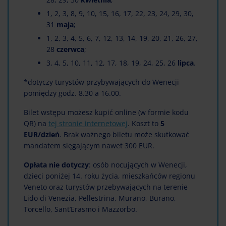
1, 2, 3, 8, 9, 10, 15, 16, 17, 22, 23, 24, 29, 30,
31
maja
;
1, 2, 3, 4, 5, 6, 7, 12, 13, 14, 19, 20, 21, 26, 27,
28
czerwca
;
3, 4, 5, 10, 11, 12, 17, 18, 19, 24, 25, 26
lipca
.
*dotyczy turystów przybywających do Wenecji
pomiędzy godz. 8.30 a 16.00.
Bilet wstępu możesz kupić online (w formie kodu
QR) na
tej stronie internetowej
. Koszt to
5
EUR/dzień
. Brak ważnego biletu może skutkować
mandatem sięgającym nawet 300 EUR.
Opłata nie dotyczy
: osób nocujących w Wenecji,
dzieci poniżej 14. roku życia, mieszkańców regionu
Veneto oraz turystów przebywających na terenie
Lido di Venezia, Pellestrina, Murano, Burano,
Torcello, Sant’Erasmo i Mazzorbo.