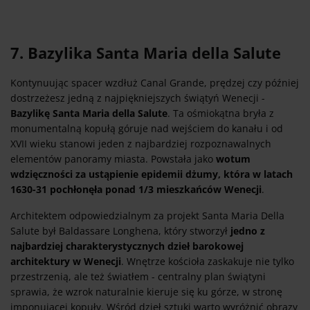
7. Bazylika Santa Maria della Salute
Kontynuując spacer wzdłuż Canal Grande, prędzej czy później
dostrzeżesz jedną z najpiękniejszych świątyń Wenecji -
Bazylikę Santa Maria della Salute
. Ta ośmiokątna bryła z
monumentalną kopułą góruje nad wejściem do kanału i od
XVII wieku stanowi jeden z najbardziej rozpoznawalnych
elementów panoramy miasta. Powstała jako
wotum
wdzięczności za ustąpienie epidemii dżumy, która w latach
1630-31 pochłonęła ponad 1/3 mieszkańców Wenecji
.
Architektem odpowiedzialnym za projekt Santa Maria Della
Salute był Baldassare Longhena, który stworzył
jedno z
najbardziej charakterystycznych dzieł barokowej
architektury w Wenecji
. Wnętrze kościoła zaskakuje nie tylko
przestrzenią, ale też światłem - centralny plan świątyni
sprawia, że wzrok naturalnie kieruje się ku górze, w stronę
imponującej kopuły. Wśród dzieł sztuki warto wyróżnić obrazy