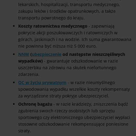
lekarskich, hospitalizacji, transportu medycznego,
zakupu leków i środków opatrunkowych, a także
transportu powrotnego do kraju.
Koszty ratownictwa medycznego
- zapewniają
pokrycie akcji poszukiwawczych i ratowniczych w
górach, jaskiniach i na wodzie. Ich suma gwarantowana
nie powinna być niższa niż 5 000 euro.
NNW
(
ubezpieczenie
od następstw nieszczęśliwych
wypadków)
- gwarantuje odszkodowanie w razie
uszczerbku na zdrowiu na skutek niefortunnego
zdarzenia.
OC w życiu prywatnym
- w razie nieumyślnego
spowodowania wypadku wszelkie koszty rekompensaty
za wyrządzone straty pokryje ubezpieczyciel.
Ochronę bagażu
- w razie kradzieży, zniszczenia bądź
zgubienia swoich rzeczy osobistych lub sprzętu
sportowego czy elektronicznego ubezpieczyciel wypłaci
stosowne odszkodowanie rekompensujące poniesione
straty.