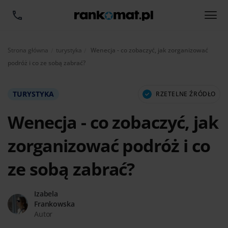
Aktualnie:
Strona główna
turystyka
Wenecja - co zobaczyć, jak zorganizować
podróż i co ze sobą zabrać?
TURYSTYKA
RZETELNE ŹRÓDŁO
Wenecja - co zobaczyć, jak
zorganizować podróż i co
ze sobą zabrać?
Izabela
Frankowska
Autor