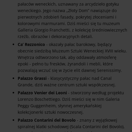
pałaców weneckich, uznawany za arcydzieło gotyku
weneckiego. Jego nazwa „Złoty Dom” nawiązuje do
pierwotnych zdobień fasady, pokrytej złoceniami i
kolorowymi marmurami. Dziś mieści się tu muzeum
Galleria Giorgio Franchetti, z kolekcję średniowiecznych
rzeźb, obrazów i dekoracyjnych detali.
Ca’ Rezzonico
- okazały pałac barokowy, będący
obecnie siedzibą Muzeum Sztuki Weneckiej XVIII wieku.
Wnętrza odtworzono tak, aby oddawały atmosferę
epoki - pełno tu fresków, żyrandoli i mebli, które
pozwalają wczuć się w życie elit dawnej Serenissimy.
Palazzo Grassi
- klasycystyczny pałac nad Canal
Grande, dziś ważne centrum sztuki współczesnej.
Palazzo Venier dei Leoni
- stworzony według projektu
Lorenzo Boschettiego. Dziś mieści się w nim Galeria
Peggy Guggenheim, słynnej amerykańskiej
kolekcjonerki sztuki nowoczesnej.
Palazzo Contarini del Bovolo
- znany z wyjątkowej
spiralnej klatki schodowej (Scala Contarini del Bovolo),