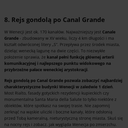
8. Rejs gondolą po Canal Grande
W Wenecji jest ok. 170 kanałów. Najważniejszy jest
Canale
Grande
- zbudowany w XV wieku, liczy 4 km długości i ma
kształt odwróconej litery „S”. Przepływa przez środek miasta,
dzieląc wenecką lagunę na dwie części. To niezwykłe
położenie sprawia, że
kanał pełni funkcję głównej arterii
komunikacyjnej i najlepszego punktu widokowego na
przybrzeżne pałace weneckiej arystokracji
.
Rejs gondolą po Canal Grande pozwala zobaczyć najbardziej
charakterystyczne budynki Wenecji w zaledwie 1 dzień
.
Most Rialto, fasady gotyckich rezydencji kupieckich czy
monumentalna Santa Maria della Salute to tylko niektóre z
obiektów, które spotkasz na swojej trasie. Nie zapomnij
zerknąć na wąskie uliczki i boczne kanały, które odsłonią
przed Tobą kameralną, nieturystyczną stronę miasta. Skuś się
na nocny rejs i zobacz, jak wygląda Wenecja po zmierzchu.