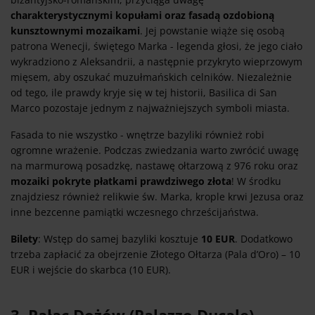
charakterystycznymi kopułami oraz fasadą ozdobioną
kunsztownymi mozaikami
. Jej powstanie wiąże się osobą
patrona Wenecji, świętego Marka - legenda głosi, że jego ciało
wykradziono z Aleksandrii, a następnie przykryto wieprzowym
mięsem, aby oszukać muzułmańskich celników. Niezależnie
od tego, ile prawdy kryje się w tej historii, Basilica di San
Marco pozostaje jednym z najważniejszych symboli miasta.
Fasada to nie wszystko - wnętrze bazyliki również robi
ogromne wrażenie. Podczas zwiedzania warto zwrócić uwagę
na marmurową posadzkę, nastawę ołtarzową z 976 roku oraz
mozaiki pokryte płatkami prawdziwego złota
! W środku
znajdziesz również relikwie św. Marka, krople krwi Jezusa oraz
inne bezcenne pamiątki wczesnego chrześcijaństwa.
Bilety
: Wstęp do samej bazyliki kosztuje
10 EUR
. Dodatkowo
trzeba zapłacić za obejrzenie Złotego Ołtarza (Pala d’Oro) – 10
EUR i wejście do skarbca (10 EUR).
3. Pałac Dożów (Palazzo Ducale)