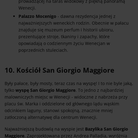
prowadzącej na taras widokowy z piękną panoramą
Wenecji.
Palazzo Mocenigo
- dawna rezydencja jednej z
najważniejszych weneckich rodzin. Obecnie w pałacu
znajduje się muzeum perfum i historii ubioru,
prezentujące stroje, tkaniny i zapachy, które
opowiadają o codziennym życiu Wenecjan w
poprzednich stuleciach.
10. Kościół San Giorgio Maggiore
Były pałace, były mosty, teraz czas na wyspę! I to nie byle jaką,
tylko
wyspę San Giorgio Maggiore
. To jedno z najbardziej
malowniczych miejsc w Wenecji - widoczne z nabrzeża przy
placu św. Marka i oddzielone od głównego lądu wąskim
odcinkiem laguny, stanowi spokojną, znacznie mniej
zatłoczoną alternatywę dla centrum Wenecji.
Najważniejszą budowlą na wyspie jest
Bazylika San Giorgio
Maggiore
. Zaprojektowana przez Andrea Palladia, wyróżnia