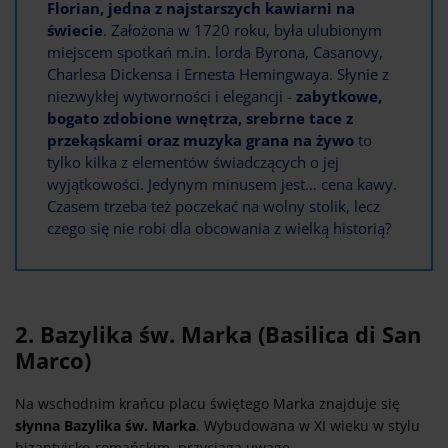
Florian, jedna z najstarszych kawiarni na
świecie
. Założona w 1720 roku, była ulubionym
miejscem spotkań m.in. lorda Byrona, Casanovy,
Charlesa Dickensa i Ernesta Hemingwaya. Słynie z
niezwykłej wytworności i elegancji -
zabytkowe,
bogato zdobione wnętrza, srebrne tace z
przekąskami oraz muzyka grana na żywo
to
tylko kilka z elementów świadczących o jej
wyjątkowości. Jedynym minusem jest… cena kawy.
Czasem trzeba też poczekać na wolny stolik, lecz
czego się nie robi dla obcowania z wielką historią?
2. Bazylika św. Marka (Basilica di San
Marco)
Na wschodnim krańcu placu świętego Marka znajduje się
słynna Bazylika św. Marka
. Wybudowana w XI wieku w stylu
bizantyjsko-romańskim, przyciąga uwagę