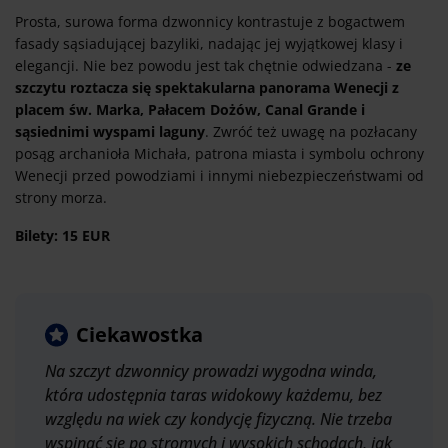
Prosta, surowa forma dzwonnicy kontrastuje z bogactwem
fasady sąsiadującej bazyliki, nadając jej wyjątkowej klasy i
elegancji. Nie bez powodu jest tak chętnie odwiedzana -
ze
szczytu roztacza się spektakularna panorama Wenecji z
placem św. Marka, Pałacem Dożów, Canal Grande i
sąsiednimi wyspami laguny
. Zwróć też uwagę na pozłacany
posąg archanioła Michała, patrona miasta i symbolu ochrony
Wenecji przed powodziami i innymi niebezpieczeństwami od
strony morza.
Bilety: 15 EUR
Ciekawostka
Na szczyt dzwonnicy prowadzi wygodna winda,
która udostępnia taras widokowy każdemu, bez
względu na wiek czy kondycję fizyczną. Nie trzeba
wspinać się po stromych i wysokich schodach, jak