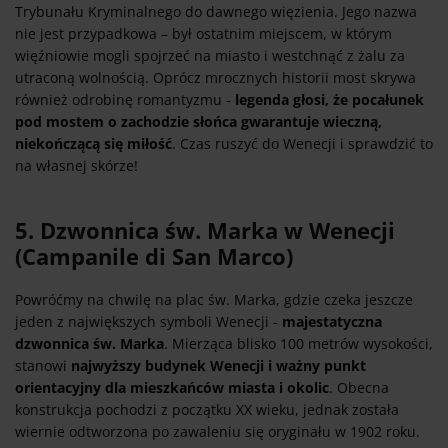
Trybunału Kryminalnego do dawnego więzienia. Jego nazwa
nie jest przypadkowa – był ostatnim miejscem, w którym
więźniowie mogli spojrzeć na miasto i westchnąć z żalu za
utraconą wolnością. Oprócz mrocznych historii most skrywa
również odrobinę romantyzmu -
legenda głosi, że pocałunek
pod mostem o zachodzie słońca gwarantuje wieczną,
niekończącą się miłość
. Czas ruszyć do Wenecji i sprawdzić to
na własnej skórze!
5. Dzwonnica św. Marka w Wenecji
(Campanile di San Marco)
Powróćmy na chwilę na plac św. Marka, gdzie czeka jeszcze
jeden z największych symboli Wenecji -
majestatyczna
dzwonnica św. Marka
. Mierząca blisko 100 metrów wysokości,
stanowi
najwyższy budynek Wenecji i ważny punkt
orientacyjny dla mieszkańców miasta i okolic
. Obecna
konstrukcja pochodzi z początku XX wieku, jednak została
wiernie odtworzona po zawaleniu się oryginału w 1902 roku.