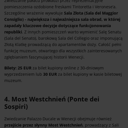
Zwiedzanie pałacu prowadzi przez reprezentacyjne
pomieszczenia ozdobione freskami Tintoretta i Veronese’a.
Szczególne wrażenie wywołuje
Sala Złota (Sala del Maggior
Consiglio) - największa i najważniejsza sala obrad, w której
zapadały kluczowe decyzje dotyczące funkcjonowania
republiki
. Z innych pomieszczeń warto wymienić Salę Senatu
(Sala del Senato), barokową Sala del Collegio oraz imponującą
Złotą Klatkę prowadzącą do apartamentów doży. Całość pełni
funkcję muzeum, otwartego dla wszystkich zainteresowanych
zgłębianiem fascynującej historii Wenecji.
Bilety: 25 EUR
za bilet kupiony online z 30-dniowym
wyprzedzeniem lub
30 EUR
za bilet kupiony w kasie biletowej
muzeum.
4. Most Westchnień (Ponte dei
Sospiri)
Zwiedzanie Palazzo Ducale w Wenecji obejmuje również
przejście przez słynny Most Westchnień
, prowadzący z Sali