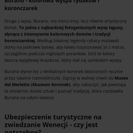
Burano - kolorowa wyspa rybaków i
koronczarek
Druga z wysp, Burano, ma nieco inny, lecz równie artystyczny
klimat.
To jedna z najbardziej fotogenicznych wysp laguny,
słynąca z intensywnie kolorowych domów i tradycji
koronczarskiej
. Według lokalnej legendy rybacy malowali
domy na jaskrawe barwy, aby łatwo rozpoznawać je z morza,
szczególnie podczas mglistych poranków. Dziś te kolory
tworzą wyjątkowy krajobraz, który stał się symbolem wyspy.
Burano słynie też z delikatnych koronek tworzonych ręcznie
przez lokalne rzemieślniczki. Zajrzyj w wolnej chwili do
Museo
del Merletto (Muzeum Koronek)
, aby zobaczyć, jak powstają
te misternie dzieła sztuki i poznać tradycję, która rozsławiła
Burano na całym świecie.
Ubezpieczenie turystyczne na
zwiedzanie Wenecji - czy jest
potrzebne?