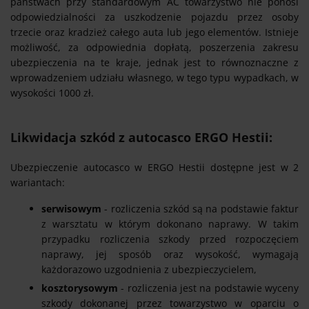
państwach przy standardowym AC towarzystwo nie ponosi
odpowiedzialności za uszkodzenie pojazdu przez osoby
trzecie oraz kradzież całego auta lub jego elementów. Istnieje
możliwość, za odpowiednia dopłatą, poszerzenia zakresu
ubezpieczenia na te kraje, jednak jest to równoznaczne z
wprowadzeniem udziału własnego, w tego typu wypadkach, w
wysokości 1000 zł.
Likwidacja szkód z autocasco ERGO Hestii:
Ubezpieczenie autocasco w ERGO Hestii dostępne jest w 2
wariantach:
serwisowym
- rozliczenia szkód są na podstawie faktur
z warsztatu w którym dokonano naprawy. W takim
przypadku rozliczenia szkody przed rozpoczęciem
naprawy, jej sposób oraz wysokość, wymagają
każdorazowo uzgodnienia z ubezpieczycielem,
kosztorysowym
- rozliczenia jest na podstawie wyceny
szkody dokonanej przez towarzystwo w oparciu o