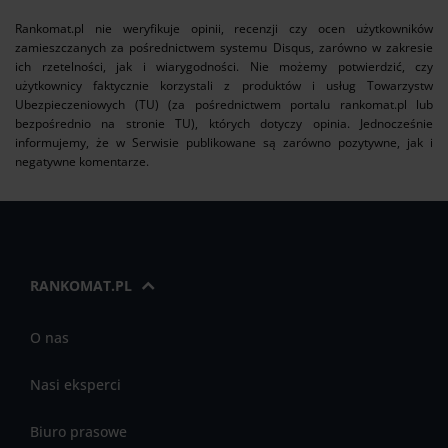
Rankomat.pl nie weryfikuje opinii, recenzji czy ocen użytkowników
zamieszczanych za pośrednictwem systemu Disqus, zarówno w zakresie
ich rzetelności, jak i wiarygodności. Nie możemy potwierdzić, czy
użytkownicy faktycznie korzystali z produktów i usług Towarzystw
Ubezpieczeniowych (TU) (za pośrednictwem portalu rankomat.pl lub
bezpośrednio na stronie TU), których dotyczy opinia. Jednocześnie
informujemy, że w Serwisie publikowane są zarówno pozytywne, jak i
negatywne komentarze.
RANKOMAT.PL
O nas
Nasi eksperci
Biuro prasowe