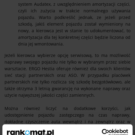
system Audatex, z uwzględnieniem amortyzacji części,
czyli ich zużycia w trakcie normalnego używania
pojazdu. Warto podkreślić jednak, ze jeżeli przed
szkodą, jakiś element pojazdu został wymieniony na
nowy, a kierowca jest w stanie to udokumentować, to
amortyzacja dla tej konkretnej części będzie liczona od
dnia jej wmontowania.
Jeżeli kierowca wybierze opcję serwisową, to ma możliwość
naprawy swojego pojazdu nie tylko w wybranym przez siebie
warsztacie. ERGO Hestia oferuje również dla swoich klientów
sieć stacji partnerskich oraz ASO. W przypadku placówek
partnerskich nie tylko rozlicza się szkodę bezgotówkowo, ale
także otrzyma 3 letnią gwarancję na wykonane naprawy oraz
użycie najwyższej jakości części zamiennych.
Można również liczyć na dodatkowe korzyści, jak
udostępnienie pojazdu zastępczego na czas naprawy,
dokładne czyszczenie auta wewnątrz i na zewnątrz oraz w
obrębie 30 km od stacji naprawy, odbiór i odstawienie
naprawianego pojazdu. W przypadku warsztatów ASO, jest to