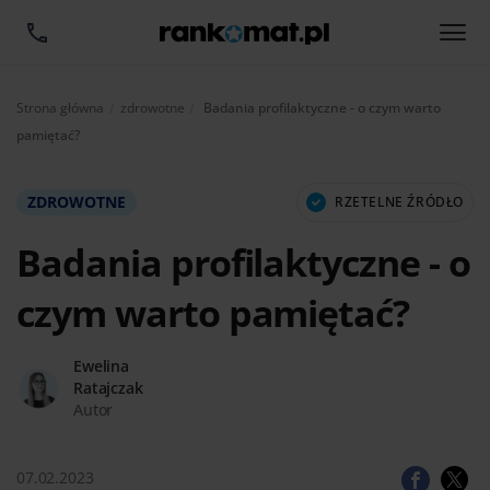
Aktualnie:
Strona główna
zdrowotne
Badania profilaktyczne - o czym warto
pamiętać?
ZDROWOTNE
RZETELNE ŹRÓDŁO
Badania profilaktyczne - o
czym warto pamiętać?
Ewelina
Ratajczak
Autor
07.02.2023