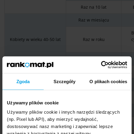
Raz na 10 lat
Raz w miesiącu
B
Kobiety w wieku 40-50 lat
Raz w roku
c
Raz na 2 lata
Raz w miesiącu
Zgoda
Szczegóły
O plikach cookies
Raz w roku
Mężczyźni w wieku 40-50
lat
Raz na 2 lata
Używamy plików cookie
Raz na 3 lata
Używamy plików cookie i innych narzędzi śledzących
(np. Pixel lub API), aby mierzyć wydajność,
Tabela 3. Opracowanie własne na podstawie zwrotnikraka.pl.
dostosowywać nasz marketing i zapewniać lepsze
wrażenia z korzystania z naszej witryny.