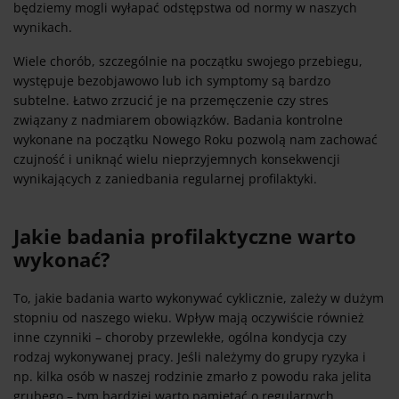
będziemy mogli wyłapać odstępstwa od normy w naszych
wynikach.
Wiele chorób, szczególnie na początku swojego przebiegu,
występuje bezobjawowo lub ich symptomy są bardzo
subtelne. Łatwo zrzucić je na przemęczenie czy stres
związany z nadmiarem obowiązków. Badania kontrolne
wykonane na początku Nowego Roku pozwolą nam zachować
czujność i uniknąć wielu nieprzyjemnych konsekwencji
wynikających z zaniedbania regularnej profilaktyki.
Jakie badania profilaktyczne warto
wykonać?
To, jakie badania warto wykonywać cyklicznie, zależy w dużym
stopniu od naszego wieku. Wpływ mają oczywiście również
inne czynniki – choroby przewlekłe, ogólna kondycja czy
rodzaj wykonywanej pracy. Jeśli należymy do grupy ryzyka i
np. kilka osób w naszej rodzinie zmarło z powodu raka jelita
grubego – tym bardziej warto pamiętać o regularnych