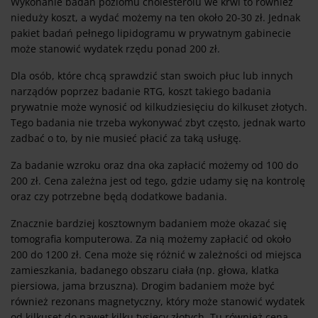
Wykonanie badań poziomu cholesterolu we krwi to również
nieduży koszt, a wydać możemy na ten około 20-30 zł. Jednak
pakiet badań pełnego lipidogramu w prywatnym gabinecie
może stanowić wydatek rzędu ponad 200 zł.
Dla osób, które chcą sprawdzić stan swoich płuc lub innych
narządów poprzez badanie RTG, koszt takiego badania
prywatnie może wynosić od kilkudziesięciu do kilkuset złotych.
Tego badania nie trzeba wykonywać zbyt często, jednak warto
zadbać o to, by nie musieć płacić za taką usługę.
Za badanie wzroku oraz dna oka zapłacić możemy od 100 do
200 zł. Cena zależna jest od tego, gdzie udamy się na kontrolę
oraz czy potrzebne będą dodatkowe badania.
Znacznie bardziej kosztownym badaniem może okazać się
tomografia komputerowa. Za nią możemy zapłacić od około
200 do 1200 zł. Cena może się różnić w zależności od miejsca
zamieszkania, badanego obszaru ciała (np. głowa, klatka
piersiowa, jama brzuszna). Drogim badaniem może być
również rezonans magnetyczny, który może stanowić wydatek
od kilkuset do nawet kilku tysięcy złotych. Tu również cena