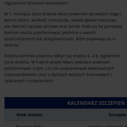
regularnym bilansom kontrolnym.
W 1. miesiącu życia dziecka lekarz powinien sprawdzić wagę i
wzrost dzieci, wielkość ciemiączka, obwód główki maluszka,
ale również narządy płciowe oraz wzrok. Podczas tej pierwszej
kontroli można poinformować pediatrę o swoich
spostrzeżeniach lub dolegliwościach, które pojawiają się u
dziecka.
Kolejna kontrola powinna odbyć się między 6. a 8. tygodniem
życia dziecka. W trakcie wizyty lekarz pediatra powinien
poinformować o tym, czy nie zaobserwował ewentualnych
nieprawidłowości oraz o dalszych wizytach bilansowych i
zalecanych szczepieniach.
KALENDARZ SZCZEPIEŃ 2
Wiek dziecka
Szczepie
Pierwsza doba
gruźlica, wirusowe 