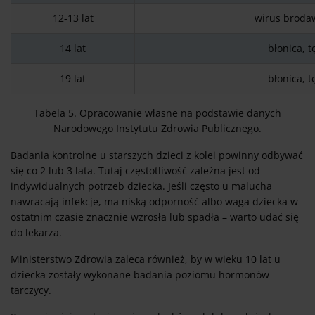
12-13 lat
wirus broda
14 lat
błonica, t
19 lat
błonica, t
Tabela 5. Opracowanie własne na podstawie danych
Narodowego Instytutu Zdrowia Publicznego.
Badania kontrolne u starszych dzieci z kolei powinny odbywać
się co 2 lub 3 lata. Tutaj częstotliwość zależna jest od
indywidualnych potrzeb dziecka. Jeśli często u malucha
nawracają infekcje, ma niską odporność albo waga dziecka w
ostatnim czasie znacznie wzrosła lub spadła – warto udać się
do lekarza.
Ministerstwo Zdrowia zaleca również, by w wieku 10 lat u
dziecka zostały wykonane badania poziomu hormonów
tarczycy.