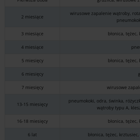
wirusowe zapalenie wątroby, rotaw
2 miesiące
pneumokok
3 miesiące
błonica, tężec, 
4 miesiące
pne
5 miesięcy
błonica, tężec, 
6 miesięcy
7 miesięcy
wirusowe zapal
pneumokoki, odra, świnka, różycz
13-15 miesięcy
wątroby typu A, kle
16-18 miesięcy
błonica, tężec, 
6 lat
błonica, tężec, krztusiec,