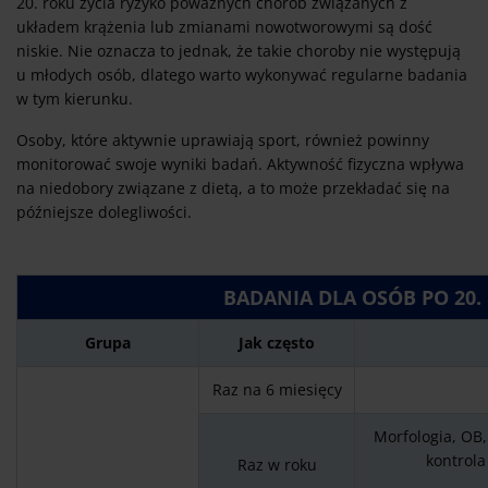
20. roku życia ryzyko poważnych chorób związanych z
układem krążenia lub zmianami nowotworowymi są dość
niskie. Nie oznacza to jednak, że takie choroby nie występują
u młodych osób, dlatego warto wykonywać regularne badania
w tym kierunku.
Osoby, które aktywnie uprawiają sport, również powinny
monitorować swoje wyniki badań. Aktywność fizyczna wpływa
na niedobory związane z dietą, a to może przekładać się na
późniejsze dolegliwości.
BADANIA DLA OSÓB PO 20.
Grupa
Jak często
Raz na 6 miesięcy
Morfologia, OB,
kontrola
Raz w roku