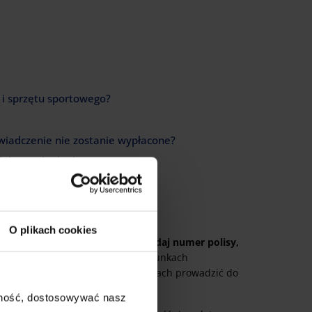
 i sprzętu sportowego?
świadczenie nie zostanie wypłacone?
lak przed szkodą
kodę krok po kroku?
O plikach cookies
m alarmowego ubezpieczyciela.
Podaj numer polisy,
termin wskazany w Ogólnych Warunkach
iadczenia, a w niektórych sytuacjach prowadzić do
ajność, dostosowywać nasz