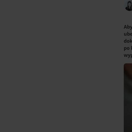
Aby
ube
dok
po 
wyp