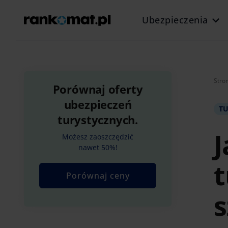
Ubezpieczenia
Stro
Porównaj oferty
ubezpieczeń
T
turystycznych.
J
Możesz zaoszczędzić
nawet 50%!
t
Porównaj ceny
s