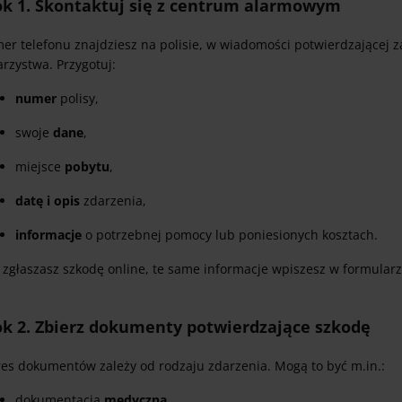
ok 1. Skontaktuj się z centrum alarmowym
er telefonu znajdziesz na polisie, w wiadomości potwierdzającej z
rzystwa. Przygotuj:
numer
polisy,
swoje
dane
,
miejsce
pobytu
,
datę i opis
zdarzenia,
informacje
o potrzebnej pomocy lub poniesionych kosztach.
i zgłaszasz szkodę online, te same informacje wpiszesz w formularz
ok 2. Zbierz dokumenty potwierdzające szkodę
res dokumentów zależy od rodzaju zdarzenia. Mogą to być m.in.:
dokumentacja
medyczna
,