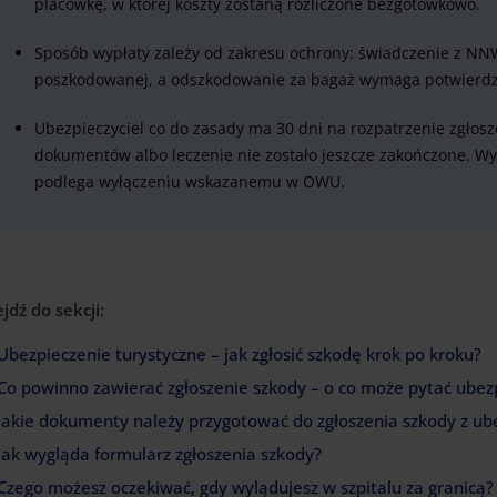
placówkę, w której koszty zostaną rozliczone bezgotówkowo.
Sposób wypłaty zależy od zakresu ochrony: świadczenie z NN
poszkodowanej, a odszkodowanie za bagaż wymaga potwierdze
Ubezpieczyciel co do zasady ma 30 dni na rozpatrzenie zgłosze
dokumentów albo leczenie nie zostało jeszcze zakończone. W
podlega wyłączeniu wskazanemu w OWU.
ejdź do sekcji:
Ubezpieczenie turystyczne – jak zgłosić szkodę krok po kroku?
Co powinno zawierać zgłoszenie szkody – o co może pytać ubezp
Jakie dokumenty należy przygotować do zgłoszenia szkody z ub
Jak wygląda formularz zgłoszenia szkody?
Czego możesz oczekiwać, gdy wylądujesz w szpitalu za granicą