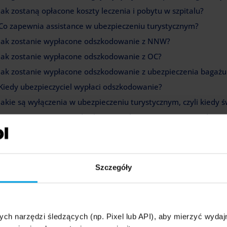
Jak zostaną opłacone koszty leczenia i pobytu w szpitalu?
Co zapewnia assistance w ubezpieczeniu turystycznym?
Jak zostanie wypłacone odszkodowanie z NNW?
Jak zostanie wypłacone odszkodowanie z OC?
Jak zostanie wypłacone odszkodowanie z ubezpieczenia bagażu
Kiedy ubezpieczyciel wypłaci odszkodowanie?
Jakie są wyłączenia w ubezpieczeniu turystycznym, czyli kiedy 
O czym pamiętać przed zakupem polisy turystycznej? Mądry Po
ezpieczenie turystyczne – jak zgłosić sz
Szczegóły
odę z ubezpieczenia turystycznego zgłoś jak najszybciej do centru
z zdarzenie i zastosuj się do instrukcji konsultanta.
Sprawdź też 
zpieczenia, ponieważ jego przekroczenie może utrudnić wypłatę św
owy.
ych narzędzi śledzących (np. Pixel lub API), aby mierzyć wyd