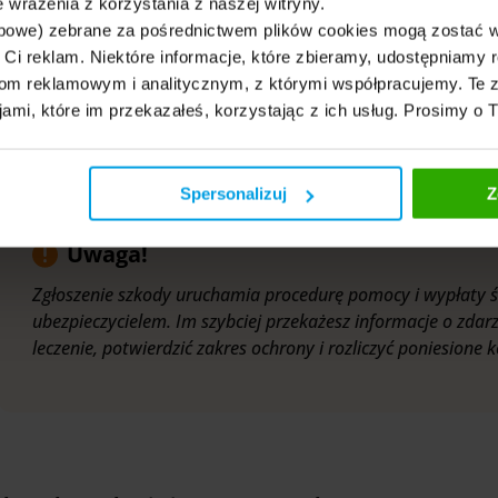
cedura wygląda podobnie niezależnie od tego, czy chodzi o chorobę
 wrażenia z korzystania z naszej witryny.
nić się będą przede wszystkim wymagane dokumenty i sposób dal
bowe) zebrane za pośrednictwem plików cookies mogą zostać 
h Ci reklam. Niektóre informacje, które zbieramy, udostępniam
odę możesz zgłosić telefonicznie, przez formularz online, a czas
m reklamowym i analitycznym, z którymi współpracujemy. Te z
epiej sprawdzi się wtedy, gdy potrzebujesz natychmiastowej pomocy
jami, które im przekazałeś, korzystając z ich usług. Prosimy o 
mularz internetowy będzie wygodniejszy przy roszczeniach, które m
o poniesionych wcześniej kosztów.
Spersonalizuj
Z
Uwaga!
Zgłoszenie szkody uruchamia procedurę pomocy i wypłaty ś
ubezpieczycielem. Im szybciej przekażesz informacje o zdar
leczenie, potwierdzić zakres ochrony i rozliczyć poniesione k