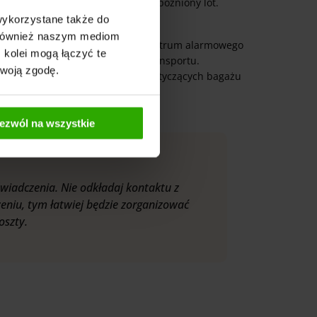
, wypadek, kradzież bagażu czy opóźniony lot.
szego postępowania.
wykorzystane także do
y również naszym mediom
em także e-mailem.
Telefon do centrum alarmowego
 kolei mogą łączyć te
, np. organizacji leczenia lub transportu.
Twoją zgodę.
ożesz zgłosić po powrocie, np. dotyczących bagażu
ezwól na wszystkie
wiadczenia. Nie odkładaj kontaktu z
zeniu, tym łatwiej będzie zorganizować
oszty.