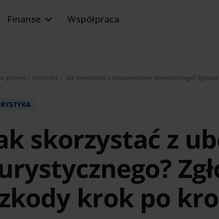
Finanse
Współpraca
Aktualnie:
na główna
turystyka
Jak skorzystać z ubezpieczenia turystycznego? Zgłosze
URYSTYKA
ak skorzystać z u
urystycznego? Zgł
zkody krok po kr