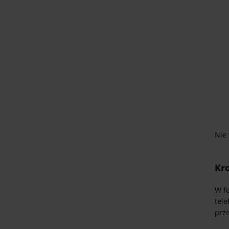
Nie 
Kro
W f
tele
prze