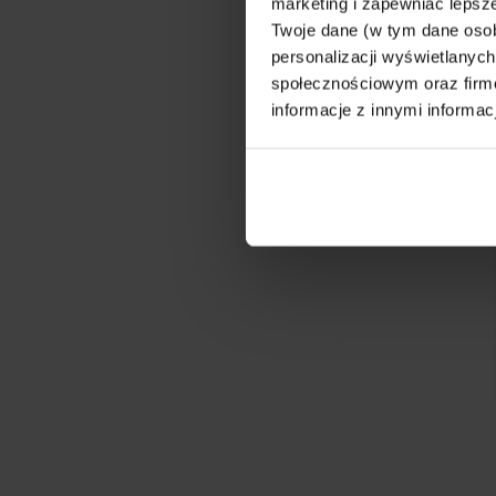
Pro
marketing i zapewniać lepsze
Róż
Twoje dane (w tym dane oso
personalizacji wyświetlanyc
Szk
społecznościowym oraz firmo
najl
informacje z innymi informac
For
alb