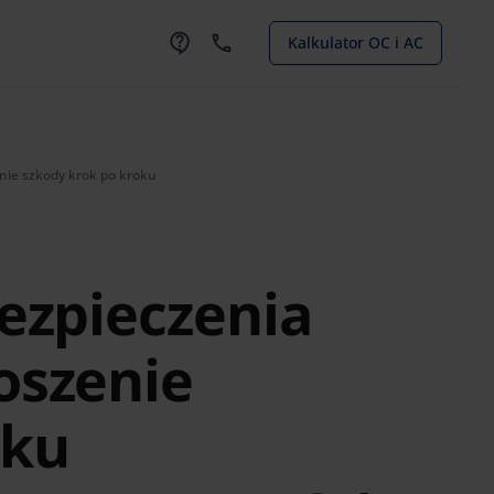
Kalkulator OC i AC
nie szkody krok po kroku
bezpieczenia
oszenie
oku