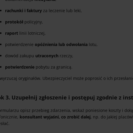
rachunki i faktury
za leczenie lub leki,
protokół
policyjny,
raport
linii lotniczej,
potwierdzenie
opóźnienia lub odwołania
lotu,
dowód zakupu
utraconych
rzeczy,
potwierdzenie
pobytu za granicą.
wyrzucaj oryginałów. Ubezpieczyciel może poprosić o ich przesłani
k 3. Uzupełnij zgłoszenie i postępuj zgodnie z in
ormularzu opisz przebieg zdarzenia, wskaż poniesione koszty i doł
fonicznie,
konsultant wyjaśni, co zrobić dalej
, np. do jakiej placów
słać.