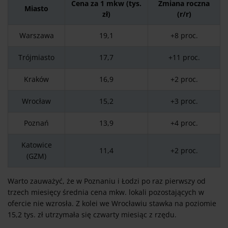
Cena za 1 mkw (tys.
Zmiana roczna
Miasto
zł)
(r/r)
Warszawa
19,1
+8 proc.
Trójmiasto
17,7
+11 proc.
Kraków
16,9
+2 proc.
Wrocław
15,2
+3 proc.
Poznań
13,9
+4 proc.
Katowice
11,4
+2 proc.
(GZM)
Warto zauważyć, że w Poznaniu i Łodzi po raz pierwszy od
trzech miesięcy średnia cena mkw. lokali pozostających w
ofercie nie wzrosła. Z kolei we Wrocławiu stawka na poziomie
15,2 tys. zł utrzymała się czwarty miesiąc z rzędu.