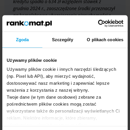
kredytu spadła o 634 zł względem stawek z
grudnia 2024 r., zaoszczędzone środki przeznaczył
na kompleksowe ubezpieczenie nieruchomości z
opcją Assistance i ochroną przed kradzieżą
wyposażenia. Pomimo że średnia cena we
Wrocławiu wynosi 15,2 tys. zł za mkw., Pan
Zgoda
Szczegóły
O plikach cookies
Tomasz uzyskał od dewelopera darmowe miejsce
postojowe, wykorzystując fakt, że w mieście
dostępnych jest obecnie ponad 10,3 tys. gotowych
Używamy plików cookie
lokali.
Używamy plików cookie i innych narzędzi śledzących
(np. Pixel lub API), aby mierzyć wydajność,
dostosowywać nasz marketing i zapewniać lepsze
wrażenia z korzystania z naszej witryny.
Twoje dane (w tym dane osobowe) zebrane za
Ile kosztuje ubezpieczenie
pośrednictwem plików cookies mogą zostać
mieszkania w 2026 roku?
wykorzystane także do personalizacji wyświetlanych Ci
reklam. Niektóre informacje, które zbieramy,
Cena
udostępniamy również naszym mediom
ubezpieczenia
mieszkaniowego jest zależna od tego, ile