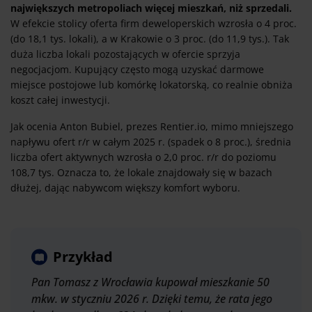
największych metropoliach więcej mieszkań, niż sprzedali.
W efekcie stolicy oferta firm deweloperskich wzrosła o 4 proc.
(do 18,1 tys. lokali), a w Krakowie o 3 proc. (do 11,9 tys.). Tak
duża liczba lokali pozostających w ofercie sprzyja
negocjacjom. Kupujący często mogą uzyskać darmowe
miejsce postojowe lub komórkę lokatorską, co realnie obniża
koszt całej inwestycji.
Jak ocenia Anton Bubiel, prezes Rentier.io, mimo mniejszego
napływu ofert r/r w całym 2025 r. (spadek o 8 proc.), średnia
liczba ofert aktywnych wzrosła o 2,0 proc. r/r do poziomu
108,7 tys. Oznacza to, że lokale znajdowały się w bazach
dłużej, dając nabywcom większy komfort wyboru.
Przykład
Pan Tomasz z Wrocławia kupował mieszkanie 50
mkw. w styczniu 2026 r. Dzięki temu, że rata jego