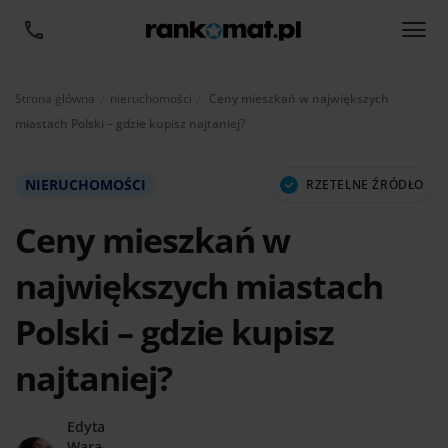
Aktualnie:
Strona główna
nieruchomości
Ceny mieszkań w największych
miastach Polski – gdzie kupisz najtaniej?
NIERUCHOMOŚCI
RZETELNE ŹRÓDŁO
Ceny mieszkań w
największych miastach
Polski – gdzie kupisz
najtaniej?
Edyta
Wara-