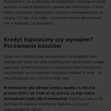
Warto dodać, że w Gorzowie Wielkopolskim odnotowano brak
wzrostu, a nawet nieznaczny spadek cen ofertowych. Z kolei
Gdynia pozostaje najdroższym miastem niewojewódzkim ze
stawką 12,7 tys. zł za mkw., co stanowi niemal dwukrotność
cen w Radomiu czy Sosnowcu.
Kredyt hipoteczny czy wynajem?
Porównanie kosztów
Dzięki serii obniżek stóp procentowych w ubiegłym roku,
dostępność lokali dla osób posiłkujących się kredytem uległa
poprawie. Średnio w każdym z badanych miast miesięczna
rata kredytu na 50-metrowe mieszkanie (wkład 10 proc., 30
lat) zmniejszyła się o 410 zł w skali roku.
W Warszawie rata takiego kredytu spadła z 5 416 zł w
grudniu 2024 r. do 4 568 zł rok później, co daje realną
oszczędność rzędu 848 zł miesięcznie.
Najniższą ratę za 50-
metrowe M zapłacą mieszkańcy Radomia (2 042 zł) i
Częstochowy (2 130 zł).