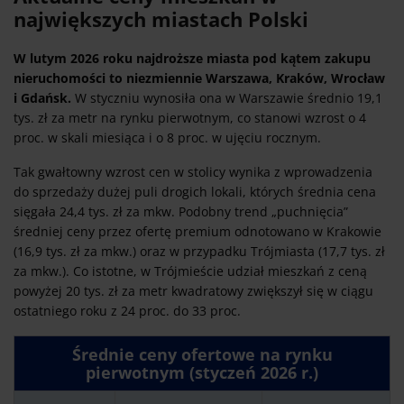
największych miastach Polski
W lutym 2026 roku najdroższe miasta pod kątem zakupu
nieruchomości to niezmiennie Warszawa, Kraków, Wrocław
i Gdańsk.
W styczniu wynosiła ona w Warszawie średnio 19,1
tys. zł za metr na rynku pierwotnym, co stanowi wzrost o 4
proc. w skali miesiąca i o 8 proc. w ujęciu rocznym.
Tak gwałtowny wzrost cen w stolicy wynika z wprowadzenia
do sprzedaży dużej puli drogich lokali, których średnia cena
sięgała 24,4 tys. zł za mkw. Podobny trend „puchnięcia”
średniej ceny przez ofertę premium odnotowano w Krakowie
(16,9 tys. zł za mkw.) oraz w przypadku Trójmiasta (17,7 tys. zł
za mkw.). Co istotne, w Trójmieście udział mieszkań z ceną
powyżej 20 tys. zł za metr kwadratowy zwiększył się w ciągu
ostatniego roku z 24 proc. do 33 proc.
Średnie ceny ofertowe na rynku
pierwotnym (styczeń 2026 r.)