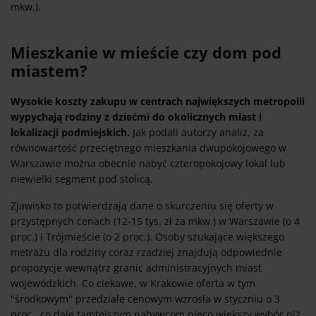
mkw.).
Mieszkanie w mieście czy dom pod
miastem?
Wysokie koszty zakupu w centrach największych metropolii
wypychają rodziny z dziećmi do okolicznych miast i
lokalizacji podmiejskich.
Jak podali autorzy analiz, za
równowartość przeciętnego mieszkania dwupokojowego w
Warszawie można obecnie nabyć czteropokojowy lokal lub
niewielki segment pod stolicą.
Zjawisko to potwierdzają dane o skurczeniu się oferty w
przystępnych cenach (12-15 tys. zł za mkw.) w Warszawie (o 4
proc.) i Trójmieście (o 2 proc.). Osoby szukające większego
metrażu dla rodziny coraz rzadziej znajdują odpowiednie
propozycje wewnątrz granic administracyjnych miast
wojewódzkich. Co ciekawe, w Krakowie oferta w tym
"środkowym" przedziale cenowym wzrosła w styczniu o 3
proc., co daje tamtejszym nabywcom nieco większy wybór niż