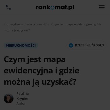
Aktualnie:
Strona główna
nieruchomości
Czym jest mapa ewidencyjna i gdzie
można ją uzyskać?
NIERUCHOMOŚCI
RZETELNE ŹRÓDŁO
Czym jest mapa
ewidencyjna i gdzie
można ją uzyskać?
Paulina
Krygier
Autor