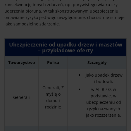
konsekwencję innych zdarzeń, np. porywistego wiatru czy
uderzenia pioruna. W tak skonstruowanym ubezpieczeniu
omawiane ryzyko jest więc uwzględnione, chociaż nie istnieje
jako samodzielne zdarzenie.
Ubezpieczenie od upadku drzew i masztów
– przykładowe oferty
Towarzystwo
Polisa
Szczegóły
jako upadek drzew
i budowli;
Generali, Z
w All Risks w
myślą o
podstawie, w
Generali
domu i
ubezpieczeniu od
rodzinie
ryzyk nazwanych
jako rozszerzenie.