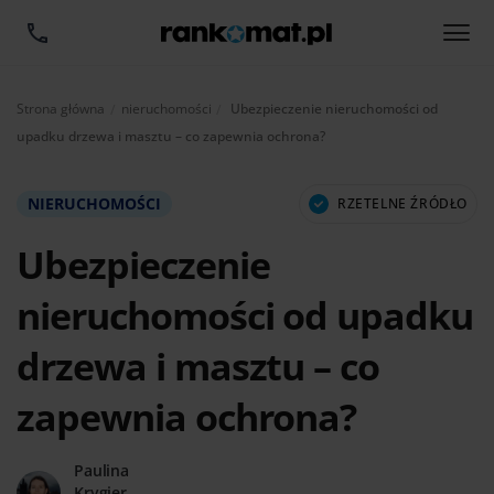
Aktualnie:
Strona główna
nieruchomości
Ubezpieczenie nieruchomości od
upadku drzewa i masztu – co zapewnia ochrona?
NIERUCHOMOŚCI
RZETELNE ŹRÓDŁO
Ubezpieczenie
nieruchomości od upadku
drzewa i masztu – co
zapewnia ochrona?
Paulina
Krygier