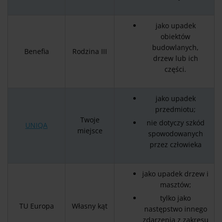
jako upadek
obiektów
budowlanych,
Benefia
Rodzina III
drzew lub ich
części.
jako upadek
przedmiotu;
Twoje
nie dotyczy szkód
UNIQA
miejsce
spowodowanych
przez człowieka
jako upadek drzew i
masztów;
tylko jako
TU Europa
Własny kąt
następstwo innego
zdarzenia z zakresu