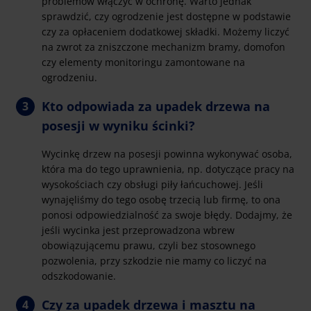
problemów włączyć w ochronę. Warto jednak
sprawdzić, czy ogrodzenie jest dostępne w podstawie
czy za opłaceniem dodatkowej składki. Możemy liczyć
na zwrot za zniszczone mechanizm bramy, domofon
czy elementy monitoringu zamontowane na
ogrodzeniu.
Kto odpowiada za upadek drzewa na
posesji w wyniku ścinki?
Wycinkę drzew na posesji powinna wykonywać osoba,
która ma do tego uprawnienia, np. dotyczące pracy na
wysokościach czy obsługi piły łańcuchowej. Jeśli
wynajęliśmy do tego osobę trzecią lub firmę, to ona
ponosi odpowiedzialność za swoje błędy. Dodajmy, że
jeśli wycinka jest przeprowadzona wbrew
obowiązującemu prawu, czyli bez stosownego
pozwolenia, przy szkodzie nie mamy co liczyć na
odszkodowanie.
Czy za upadek drzewa i masztu na