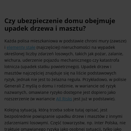
Czy ubezpieczenie domu obejmuje
upadek drzewa i masztu?
Każda polisa mieszkaniowa w podstawie chroni mury (zawsze)
i
elementy stałe
(najczęściej) nieruchomości na wypadek
określonej liczby zdarzeń losowych, takich jak pożar, zalanie,
wichura, uderzenie pojazdu mechanicznego czy katastrofa
lotnicza (upadek statku powietrznego). Upadek drzew i
masztów najczęściej znajduje się na liście podstawowych
ryzyk, jednak nie jest to żelazna reguła. Przykładowo, w polisie
Generali Z myślą o domu i rodzinie, w wariancie od ryzyk
nazwanych, omawiane ryzyko dostępne jest dopiero jako
rozszerzenie (w wariancie
All Risks
jest już w podstawie).
Kolejną sytuacją, którą trzeba sobie tutaj opisać, jest
bezpośrednie powiązanie upadku drzew i masztów z innymi
zdarzeniami losowymi. Część towarzystw, np. Inter Polska, nie
traktuje omawianego ryzyka jako osobnej sytuacji, tylko jako