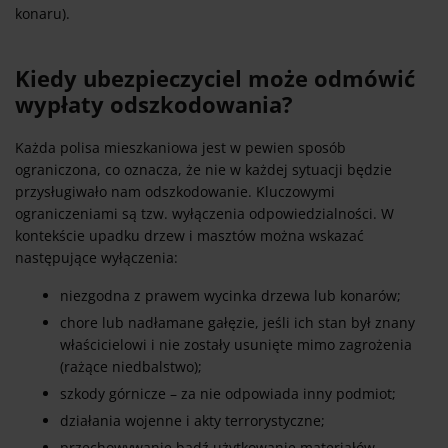
konaru).
Kiedy ubezpieczyciel może odmówić
wypłaty odszkodowania?
Każda polisa mieszkaniowa jest w pewien sposób
ograniczona, co oznacza, że nie w każdej sytuacji będzie
przysługiwało nam odszkodowanie. Kluczowymi
ograniczeniami są tzw. wyłączenia odpowiedzialności. W
kontekście upadku drzew i masztów można wskazać
następujące wyłączenia:
niezgodna z prawem wycinka drzewa lub konarów;
chore lub nadłamane gałęzie, jeśli ich stan był znany
właścicielowi i nie zostały usunięte mimo zagrożenia
(rażące niedbalstwo);
szkody górnicze – za nie odpowiada inny podmiot;
działania wojenne i akty terrorystyczne;
przechowywanie bądź użytkowanie materiałów