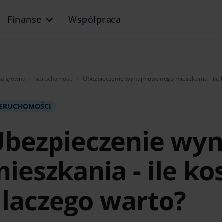
Finanse
Współpraca
Aktualnie:
na główna
nieruchomości
Ubezpieczenie wynajmowanego mieszkania - ile k
IERUCHOMOŚCI
Ubezpieczenie wy
ieszkania - ile kos
laczego warto?