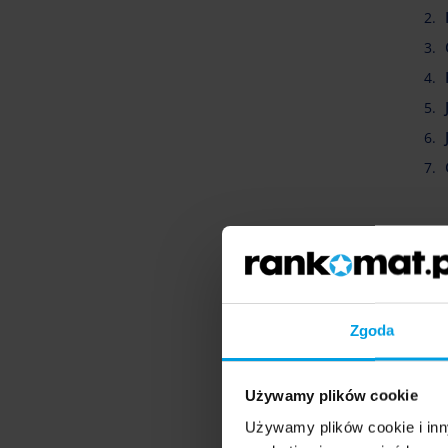
Dl
Ube
za s
tar
Zgoda
czem
Klu
Używamy plików cookie
Używamy plików cookie i inn