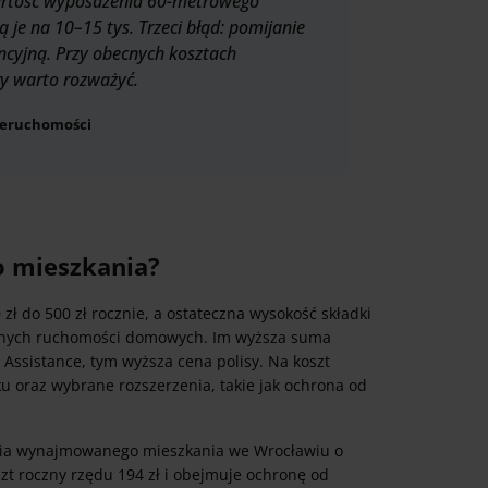
artość wyposażenia 60-metrowego
ą je na 10–15 tys. Trzeci błąd: pomijanie
yjną. Przy obecnych kosztach
y warto rozważyć.
nieruchomości
o mieszkania?
 do 500 zł rocznie, a ostateczna wysokość składki
ranych ruchomości domowych. Im wyższa suma
 Assistance, tym wyższa cena polisy. Na koszt
u oraz wybrane rozszerzenia, takie jak ochrona od
enia wynajmowanego mieszkania we Wrocławiu o
szt roczny rzędu 194 zł i obejmuje ochronę od