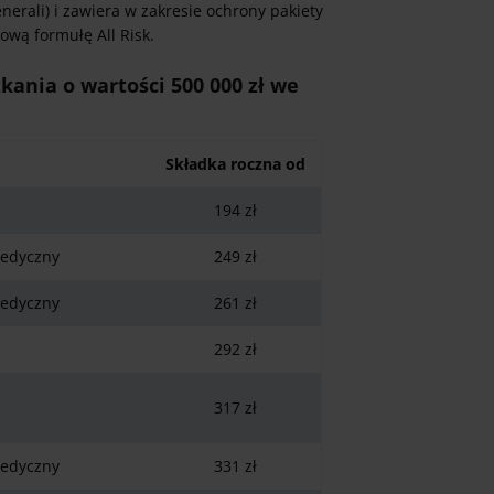
nerali) i zawiera w zakresie ochrony pakiety
ową formułę All Risk.
ania o wartości 500 000 zł we
Składka roczna od
194 zł
medyczny
249 zł
medyczny
261 zł
292 zł
317 zł
medyczny
331 zł