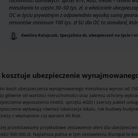
ruchomości domowych. Sprzęt RTV, AGD, meble – realna w
mieszkania to często 30–50 tys. zł, a właściciele ubezpieczaj
OC w życiu prywatnym z odpowiednio wysoką sumą gwaranc
remontów minimum 100 tys. zł SU dla OC to standard, któr
Ewelina Ratajczak, Specjalista ds. ubezpieczeń na życie i 
e kosztuje ubezpieczenie wynajmowaneg
dni koszt ubezpieczenia wynajmowanego mieszkania wynosi od 150 zł
eży głównie od wartości nieruchomości oraz zakresu ochrony wyb
pieczenia wyposażenia (mebli, sprzętu AGD) i szerszy pakiet usług
zpieczenia wpływają również lokalizacja lokalu, rok budowy budynk
zieży z włamaniem czy wariant All Risk.
iżej przedstawiamy przykładowe zestawienie ofert dla ubezpiecz
ości 500 000 zł. Najtańsza polisa w tym zestawieniu (Europa) to ko