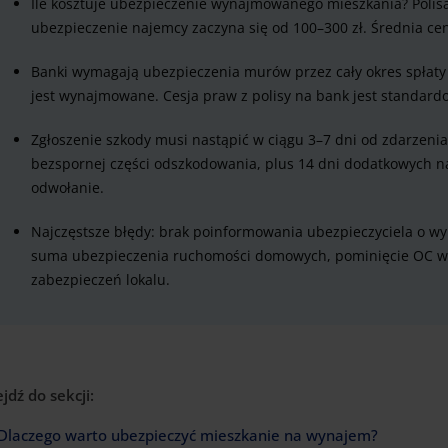
Ile kosztuje ubezpieczenie wynajmowanego mieszkania? Polisa 
ubezpieczenie najemcy zaczyna się od 100–300 zł. Średnia cen
Banki wymagają ubezpieczenia murów przez cały okres spłaty 
jest wynajmowane. Cesja praw z polisy na bank jest standa
Zgłoszenie szkody musi nastąpić w ciągu 3–7 dni od zdarzenia
bezspornej części odszkodowania, plus 14 dni dodatkowych na
odwołanie.
Najczęstsze błędy: brak poinformowania ubezpieczyciela o w
suma ubezpieczenia ruchomości domowych, pominięcie OC w
zabezpieczeń lokalu.
ejdź do sekcji:
Dlaczego warto ubezpieczyć mieszkanie na wynajem?