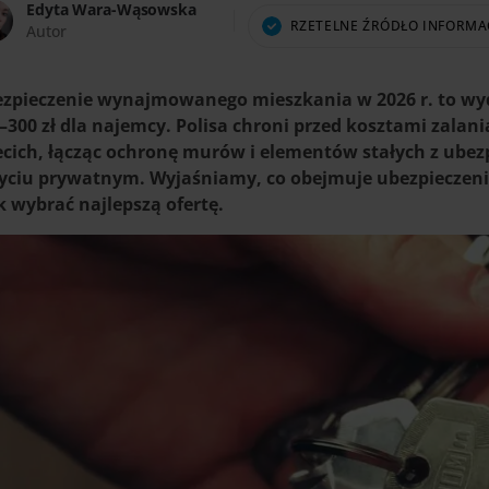
Edyta Wara-Wąsowska
RZETELNE ŹRÓDŁO INFORMA
Autor
zpieczenie wynajmowanego mieszkania w 2026 r. to wydat
–300 zł dla najemcy. Polisa chroni przed kosztami zalan
ecich, łącząc ochronę murów i elementów stałych z ub
yciu prywatnym. Wyjaśniamy, co obejmuje ubezpieczen
ak wybrać najlepszą ofertę.