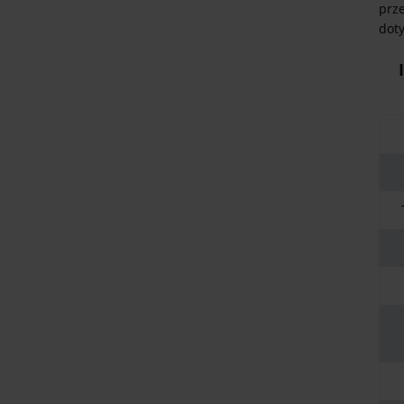
prze
dot