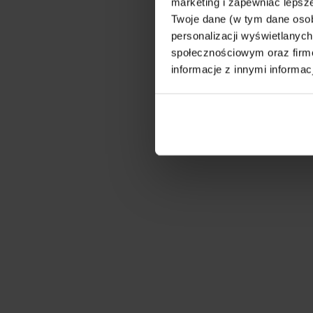
marketing i zapewniać lepsze
Twoje dane (w tym dane oso
personalizacji wyświetlanyc
społecznościowym oraz firmo
informacje z innymi informac