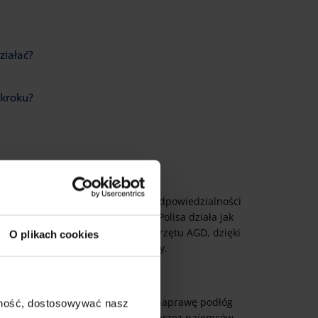
ziałać?
 kroku?
a wynajem?
 po to, aby uniknąć finansowej odpowiedzialności
a sąsiadów w przypadku zalania. Polisa działa jak
niszczonych mebli czy wymiany sprzętu AGD, dzięki
O plikach cookies
 całości polegać na kaucji najemcy.
a środki na odmalowanie ścian, naprawę podłóg
ajność, dostosowywać nasz
wane lub przypadkowo zniszczone przez najemców.