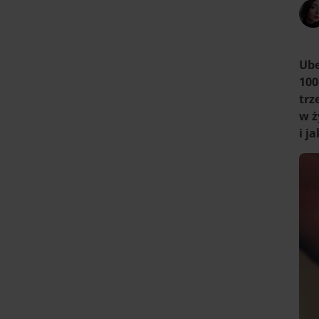
Ube
100
trz
w ż
i j