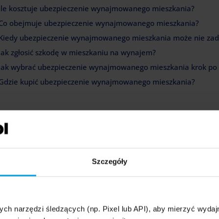
Ile kosztuje ubezpieczenie wynajmowanego mieszkania?
Co obejmuje ubezpieczenie wynajmowanego mieszkania?
Kiedy ubezpieczenie wynajmowanego mieszkania może nie zad
Jak zgłosić szkodę w mieszkaniu na wynajem?
Jak wybrać ubezpieczenie wynajmowanego mieszkania krok po
Gdzie kupić ubezpieczenie wynajmowanego mieszkania?
aczego warto ubezpieczyć mieszkanie n
zpieczenie mieszkania
na wynajem warto wykupić przede wszystkim
zkody wyrządzone przez lokatorów, awarie instalacji oraz roszczeni
cza finansowa, która pokrywa koszty odnowienia wnętrz, naprawy z
Szczegóły
u właściciel nie musi finansować remontu z własnej kieszeni ani w
czowe powody, dla których ta ochrona jest niezbędna:
Bezpieczeństwo finansowe właściciela
–
ubezpieczenie
zapewni
ych narzędzi śledzących (np. Pixel lub API), aby mierzyć wyd
lub wymianę drzwi, jeśli zostaną one nadmiernie wyeksploato