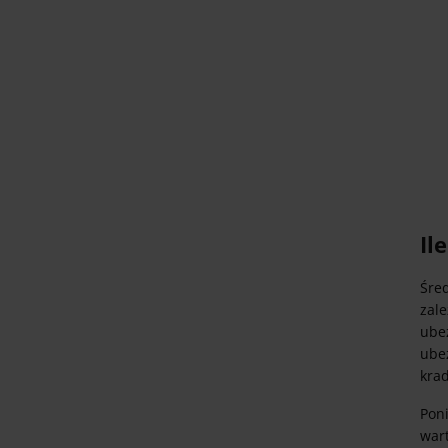
Il
Śre
zal
ubez
ube
krad
Pon
wart