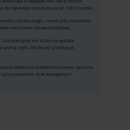
właściciela to wydatek 300–700 zł rocznie,
a dla typowego mieszkania to ok. 370 zł rocznie.
kredytu hipotecznego – nawet jeśli mieszkanie
rdowym warunkiem umowy kredytowej.
. Ubezpieczyciel ma 30 dni na wypłatę
 sporną część. Od decyzji przysługuje
ynajmie (zwłaszcza krótkoterminowym), zaniżona
 życiu prywatnym, brak wymaganych