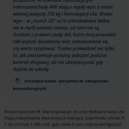
przepisami. W dowodzie rejestracyjnym
mikrosamochody AMI mają z reguły wpis o masie
własnej powyżej 350 kg i homologacji L6e. Wobec
tego – w „oczach UE” są to czterokołowce lekkie,
ale w myśli polskiej ustawy, już nimi nie są.
Osobom z prawem jazdy AM, które chcą prowadzić
taki pojazd, doradzamy więc zastanowienie się,
czy warto ryzykować. Trudno przewidzieć nie tylko
to, jak zinterpretuje przepisy policjant podczas
kontroli drogowej, ale też ubezpieczyciel, gdy
dojdzie do szkody.
Katarzyna Gaweł, Specjalista ds. ubezpieczeń
komunikacyjnych
Rozporządzenie PE doprecyzowuje, że czterokołowce klasy L6e
mają maksymalnie dwa miejsca siedzące, pojemność silnika PI
≤ 50 cm3 lub ≤ 500 cm3, gdy silnik CI jest częścią konfiguracji