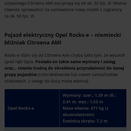
używanego Citroena AMI zaczynają się od ok. 35 tys. zł. Można
również sprowadzić na zamówienie nowy model z zagranicy
za ok. 50 tys. zł.
Pojazd elektryczny Opel Rocks-e – niemiecki
bliźniak Citroena AMI
Rocks-e różni się od Citroena Ami chyba tylko tym, że wyszedł
spod ręki Opla.
Posiada on takie same wymiary i zasięg
oraz… równie trudną do określenia przynależność do danej
grupy pojazdów
(czterokołowców lub nawet samochodów
osobowych, z uwagi do dużą masę własną).
Wymiary: szer.: 1,39 m dł.:
2,41 m, wys.: 1,52 m
Opel Rocks-e
Masa własna: 471 kg (z
akumulatorem)
Średnica skrętu: 7,2 m