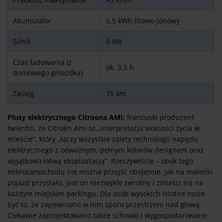
Akumulator
5,5 kWh litowo-jonowy
Silnik
6 kW
Czas ładowania (z
ok. 3,5 h
domowego gniazdka)
Zasięg
75 km
Plusy elektrycznego Citroena AMI:
francuski producent
twierdzi, że Citroën Ami to „interpretacja wolności życia w
mieście”, który „łączy wszystkie zalety technologii napędu
elektrycznego z odważnym, pełnym kolorów designem oraz
wyjątkowo łatwą eksploatacją”. Rzeczywiście – obok tego
mikrosamochodu nie można przejść obojętnie. Jak na maleńki
pojazd przystało, jest on niezwykle zwrotny i zmieści się na
każdym miejskim parkingu. Dla osób wysokich istotne może
być to, że zapewniono w nim sporo przestrzeni nad głową.
Ciekawie zaprojektowano także schowki i wygospodarowano