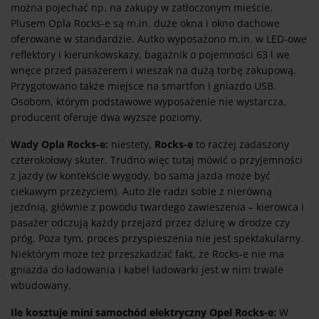
można pojechać np. na zakupy w zatłoczonym mieście.
Plusem Opla Rocks-e są m.in. duże okna i okno dachowe
oferowane w standardzie. Autko wyposażono m.in. w LED-owe
reflektory i kierunkowskazy, bagażnik o pojemności 63 l we
wnęce przed pasażerem i wieszak na dużą torbę zakupową.
Przygotowano także miejsce na smartfon i gniazdo USB.
Osobom, którym podstawowe wyposażenie nie wystarcza,
producent oferuje dwa wyższe poziomy.
Wady Opla Rocks-e:
niestety,
Rocks-e
to raczej zadaszony
czterokołowy skuter. Trudno więc tutaj mówić o przyjemności
z jazdy (w kontekście wygody, bo sama jazda może być
ciekawym przeżyciem). Auto źle radzi sobie z nierówną
jezdnią, głównie z powodu twardego zawieszenia – kierowca i
pasażer odczują każdy przejazd przez dziurę w drodze czy
próg. Poza tym, proces przyspieszenia nie jest spektakularny.
Niektórym może też przeszkadzać fakt, że Rocks-e nie ma
gniazda do ładowania i kabel ładowarki jest w nim trwale
wbudowany.
Ile kosztuje mini samochód elektryczny Opel Rocks-e:
W