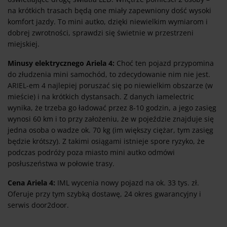
na krótkich trasach będą one miały zapewniony dość wysoki
komfort jazdy. To mini autko, dzięki niewielkim wymiarom i
dobrej zwrotności, sprawdzi się świetnie w przestrzeni
miejskiej.
Minusy elektrycznego Ariela 4:
Choć ten pojazd przypomina
do złudzenia mini samochód, to zdecydowanie nim nie jest.
ARIEL-em 4 najlepiej poruszać się po niewielkim obszarze (w
mieście) i na krótkich dystansach. Z danych iamelectric
wynika, że trzeba go ładować przez 8-10 godzin, a jego zasięg
wynosi 60 km i to przy założeniu, że w pojeździe znajduje się
jedna osoba o wadze ok. 70 kg (im większy ciężar, tym zasięg
będzie krótszy). Z takimi osiągami istnieje spore ryzyko, że
podczas podróży poza miasto mini autko odmówi
posłuszeństwa w połowie trasy.
Cena Ariela 4:
IML wycenia nowy pojazd na ok. 33 tys. zł.
Oferuje przy tym szybką dostawę, 24 okres gwarancyjny i
serwis door2door.