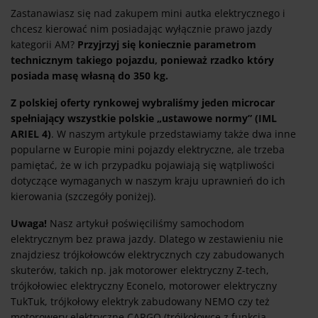
Zastanawiasz się nad zakupem mini autka elektrycznego i
chcesz kierować nim posiadając wyłącznie prawo jazdy
kategorii AM?
Przyjrzyj się koniecznie parametrom
technicznym takiego pojazdu, ponieważ rzadko który
posiada masę własną do 350 kg.
Z polskiej oferty rynkowej wybraliśmy jeden microcar
spełniający wszystkie polskie „ustawowe normy” (IML
ARIEL 4)
. W naszym artykule przedstawiamy także dwa inne
popularne w Europie mini pojazdy elektryczne, ale trzeba
pamiętać, że w ich przypadku pojawiają się wątpliwości
dotyczące wymaganych w naszym kraju uprawnień do ich
kierowania (szczegóły poniżej).
Uwaga!
Nasz artykuł poświęciliśmy samochodom
elektrycznym bez prawa jazdy. Dlatego w zestawieniu nie
znajdziesz trójkołowców elektrycznych czy zabudowanych
skuterów, takich np. jak motorower elektryczny Z-tech,
trójkołowiec elektryczny Econelo, motorower elektryczny
TukTuk, trójkołowy elektryk zabudowany NEMO czy też
motorowery elektryczne CARGO (trójkołowce z funkcją