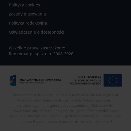
Polityka cookies
Zasady plasowania
Polityka redakcyjna
Oświadczenie o dostępności
Wszelkie prawa zastrzeżone:
Rankomat.pl sp. z o.o. 2008-2026
Ubezpieczenia Rankomat Sp. z o.o. z siedzibą w Warszawie przy ul.
Wolska 88 informuje o realizacji projektu "Integracja systemu
informatycznego multiagencji ubezpieczeniowej INSU z serwisami
towarzystw „direct” w celu optymalizacji procesów sprzedażowych
produktów ubezpieczeniowych" współfinansowanego z Europejskiego
Funduszu Rozwoju Regionalnego okres realizacji: 2007 - 2013