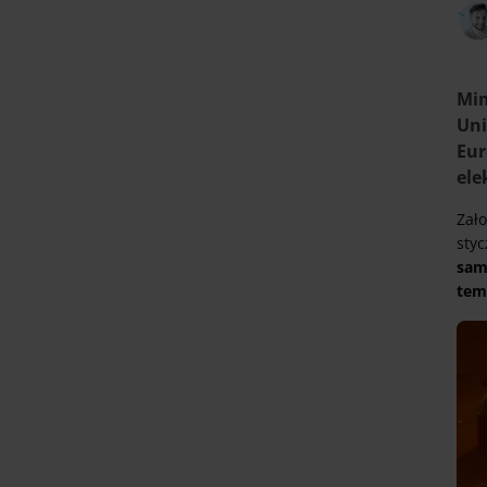
Mim
Uni
Eur
ele
Zało
sty
sam
te