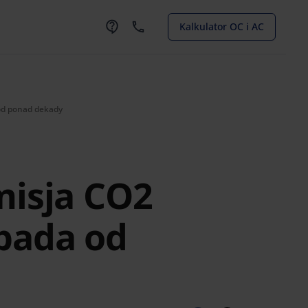
Kalkulator OC i AC
od ponad dekady
misja CO2
pada od