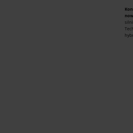
Kon
now
siln
Tec
hybr