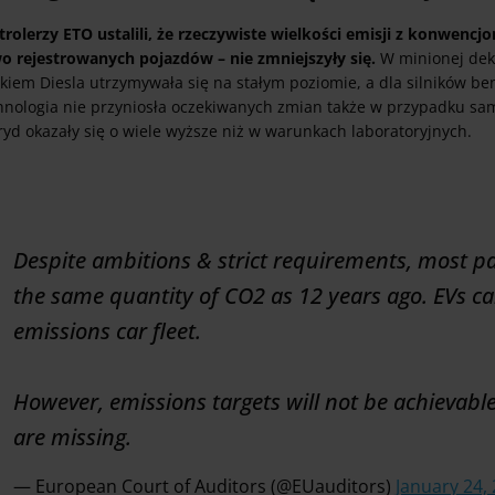
trolerzy ETO ustalili, że rzeczywiste wielkości emisji z konwen
o rejestrowanych pojazdów – nie zmniejszyły się.
W minionej dek
ikiem Diesla utrzymywała się na stałym poziomie, a dla silników be
hnologia nie przyniosła oczekiwanych zmian także w przypadku sa
yd okazały się o wiele wyższe niż w warunkach laboratoryjnych.
Despite ambitions & strict requirements, most pa
the same quantity of CO2 as 12 years ago. EVs ca
emissions car fleet.
However, emissions targets will not be achievabl
are missing.
— European Court of Auditors (@EUauditors)
January 24,