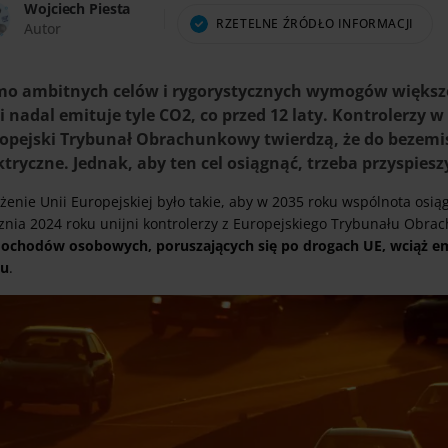
Wojciech Piesta
RZETELNE ŹRÓDŁO INFORMACJI
Autor
o ambitnych celów i rygorystycznych wymogów więks
i nadal emituje tyle CO2, co przed 12 laty. Kontrolerz
opejski Trybunał Obrachunkowy twierdzą, że do bezemi
ktryczne. Jednak, aby ten cel osiągnąć, trzeba przyspiesz
żenie Unii Europejskiej było takie, aby w 2035 roku wspólnota osi
cznia 2024 roku unijni kontrolerzy z Europejskiego Trybunału Obr
ochodów osobowych, poruszających się po drogach UE, wciąż emi
mu
.