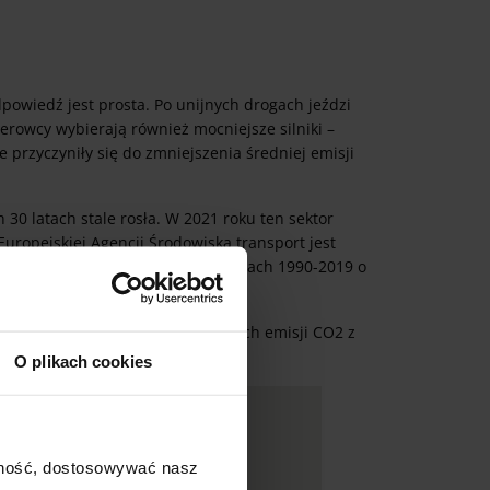
dpowiedź jest prosta. Po unijnych drogach jeździ
erowcy wybierają również mocniejsze silniki –
 przyczyniły się do zmniejszenia średniej emisji
30 latach stale rosła. W 2021 roku ten sektor
uropejskiej Agencji Środowiska transport jest
gu ostatnich trzech dekad – w latach 1990-2019 o
, odpowiadając za 60,6% wszystkich emisji CO2 z
O plikach cookies
ajność, dostosowywać nasz