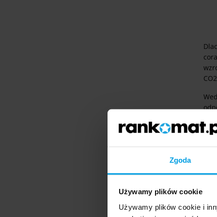
Dlac
cor
wzro
CO2
Wedł
odp
jed
33,
Idąc
tra
Zgoda
Używamy plików cookie
Używamy plików cookie i inn