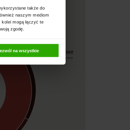
wykorzystane także do
y również naszym mediom
 kolei mogą łączyć te
Twoją zgodę.
ezwól na wszystkie