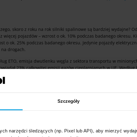
zego, skoro z roku na rok silniki spalinowe są bardziej wydajne? O
az więcej pojazdów – wzrost o ok. 10% podczas badanego okresu. Ki
st o ok. 25% podczas badanego okresu. Jedynie pojazdy elektryczne
 na drogach.
ug ETO, emisja dwutlenku węgla z sektora transportu w minionych 
owiadał 23% całkowitej emisji gazów cieplarnianych w UE. Według E
ynym sektorem, w którym emisje gazów cieplarnianych wzrosły w cią
5%.
 dalej,
samochody osobowe są głównym źródłem zanieczyszczeń
nsportu drogowego w Europie.
Szczegóły
ych narzędzi śledzących (np. Pixel lub API), aby mierzyć wyd