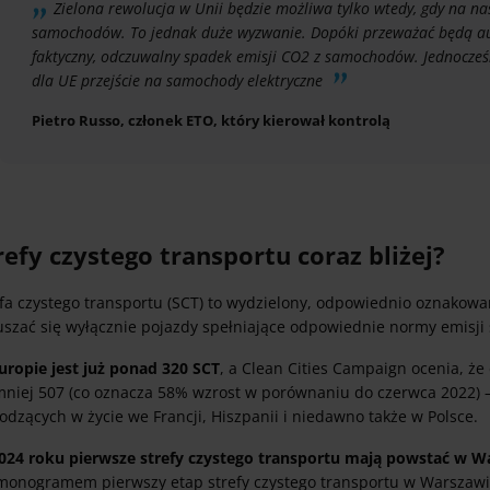
Zielona rewolucja w Unii będzie możliwa tylko wtedy, gdy na nas
samochodów. To jednak duże wyzwanie. Dopóki przeważać będą aut
faktyczny, odczuwalny spadek emisji CO2 z samochodów. Jednocze
dla UE przejście na samochody elektryczne
Pietro Russo, członek ETO, który kierował kontrolą
refy czystego transportu coraz bliżej?
efa czystego transportu (SCT) to wydzielony, odpowiednio oznakowa
uszać się wyłącznie pojazdy spełniające odpowiednie normy emisji 
uropie jest już ponad 320 SCT
, a Clean Cities Campaign ocenia, ż
mniej 507 (co oznacza 58% wzrost w porównaniu do czerwca 2022)
dzących w życie we Francji, Hiszpanii i niedawno także w Polsce.
024 roku pierwsze strefy czystego transportu mają powstać w Wa
monogramem pierwszy etap strefy czystego transportu w Warszawie