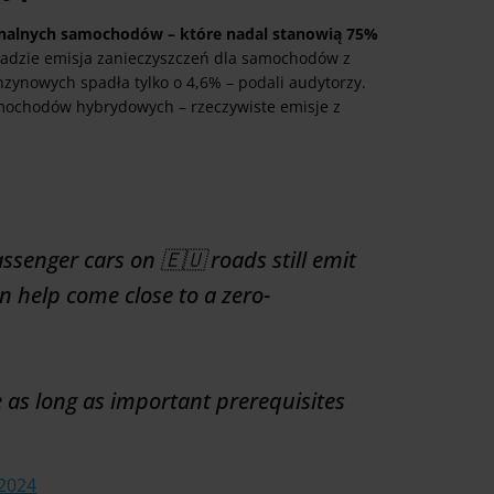
cjonalnych samochodów – które nadal stanowią 75%
adzie emisja zanieczyszczeń dla samochodów z
nzynowych spadła tylko o 4,6% – podali audytorzy.
mochodów hybrydowych – rzeczywiste emisje z
ssenger cars on 🇪🇺 roads still emit
n help come close to a zero-
e as long as important prerequisites
 2024