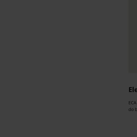
El
ECA 
do 