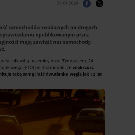
31.01.2024
zość samochodów osobowych na drogach
y w sprawozdaniu opublikowanym przez
syjności mają zawieźć nas samochody
yć.
ągnęła całkowitą bezemisyjność. Tymczasem, 24
achunkowego (ETO) poinformowali, że
większość
tuje taką samą ilość dwutlenku węgla jak 12 lat