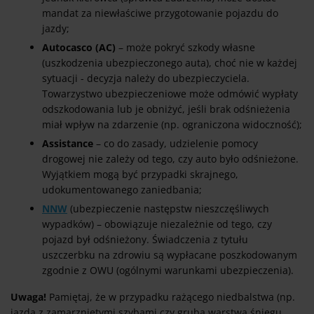
mandat za niewłaściwe przygotowanie pojazdu do
jazdy;
Autocasco (AC)
– może pokryć szkody własne
(uszkodzenia ubezpieczonego auta), choć nie w każdej
sytuacji - decyzja należy do ubezpieczyciela.
Towarzystwo ubezpieczeniowe może odmówić wypłaty
odszkodowania lub je obniżyć, jeśli brak odśnieżenia
miał wpływ na zdarzenie (np. ograniczona widoczność);
Assistance
– co do zasady, udzielenie pomocy
drogowej nie zależy od tego, czy auto było odśnieżone.
Wyjątkiem mogą być przypadki skrajnego,
udokumentowanego zaniedbania;
NNW
(ubezpieczenie następstw nieszczęśliwych
wypadków) – obowiązuje niezależnie od tego, czy
pojazd był odśnieżony. Świadczenia z tytułu
uszczerbku na zdrowiu są wypłacane poszkodowanym
zgodnie z OWU (ogólnymi warunkami ubezpieczenia).
Uwaga!
Pamiętaj, że w przypadku rażącego niedbalstwa (np.
jazda z zamarzniętymi szybami czy grubą warstwą śniegu