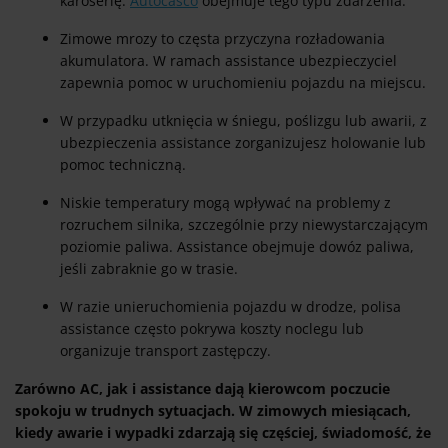
karoserię.
Autocasco
obejmuje tego typu zdarzenia.
Zimowe mrozy to częsta przyczyna rozładowania
akumulatora. W ramach assistance ubezpieczyciel
zapewnia pomoc w uruchomieniu pojazdu na miejscu.
W przypadku utknięcia w śniegu, poślizgu lub awarii, z
ubezpieczenia assistance zorganizujesz holowanie lub
pomoc techniczną.
Niskie temperatury mogą wpływać na problemy z
rozruchem silnika, szczególnie przy niewystarczającym
poziomie paliwa. Assistance obejmuje dowóz paliwa,
jeśli zabraknie go w trasie.
W razie unieruchomienia pojazdu w drodze, polisa
assistance często pokrywa koszty noclegu lub
organizuje transport zastępczy.
Zarówno AC, jak i assistance dają kierowcom poczucie
spokoju w trudnych sytuacjach. W zimowych miesiącach,
kiedy awarie i wypadki zdarzają się częściej, świadomość, że