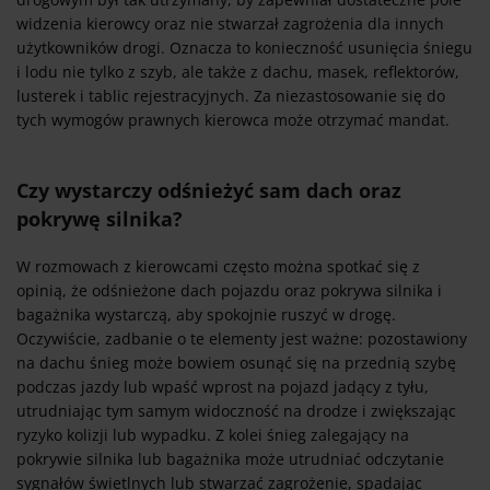
widzenia kierowcy oraz nie stwarzał zagrożenia dla innych
użytkowników drogi. Oznacza to konieczność usunięcia śniegu
i lodu nie tylko z szyb, ale także z dachu, masek, reflektorów,
lusterek i tablic rejestracyjnych. Za niezastosowanie się do
tych wymogów prawnych kierowca może otrzymać mandat.
Czy wystarczy odśnieżyć sam dach oraz
pokrywę silnika?
W rozmowach z kierowcami często można spotkać się z
opinią, że odśnieżone dach pojazdu oraz pokrywa silnika i
bagażnika wystarczą, aby spokojnie ruszyć w drogę.
Oczywiście, zadbanie o te elementy jest ważne: pozostawiony
na dachu śnieg może bowiem osunąć się na przednią szybę
podczas jazdy lub wpaść wprost na pojazd jadący z tyłu,
utrudniając tym samym widoczność na drodze i zwiększając
ryzyko kolizji lub wypadku. Z kolei śnieg zalegający na
pokrywie silnika lub bagażnika może utrudniać odczytanie
sygnałów świetlnych lub stwarzać zagrożenie, spadając