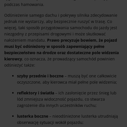
podczas hamowania.
Odśnieżenie samego dachu i pokrywy silnika zdecydowanie
jednak nie wystarczy, aby bezpiecznie ruszyć w trasę. Co
więcej, taki sposób przygotowania samochodu do jazdy jest
niezgodny z przepisami drogowymi i może skutkować
nałożeniem mandatu.
Prawo precyzuje bowiem, że pojazd
musi być odśnieżony w sposób zapewniający pełne
bezpieczeństwo na drodze oraz dostateczne pole widzenia
kierowcy
, co oznacza, że prowadzący samochód powinien
odśnieżyć także:
szyby przednie i boczne
– muszą być one całkowicie
oczyszczone, aby kierowca miał pełne pole widzenia;
reflektory i światła
– ich zasłonięcie przez śnieg lub
lód zmniejsza widoczność pojazdu, co stwarza
zagrożenie dla innych uczestników ruchu;
lusterka boczne
– nieodśnieżone lusterka utrudniają
obserwację sytuacji wokół pojazdu;