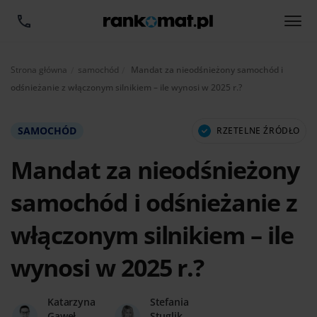
Aktualnie:
Strona główna
samochód
Mandat za nieodśnieżony samochód i
odśnieżanie z włączonym silnikiem – ile wynosi w 2025 r.?
SAMOCHÓD
RZETELNE ŹRÓDŁO
Mandat za nieodśnieżony
samochód i odśnieżanie z
włączonym silnikiem – ile
wynosi w 2025 r.?
Katarzyna
Stefania
Gaweł
Stuglik