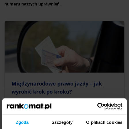
numeru naszych uprawnień.
Międzynarodowe prawo jazdy – jak
wyrobić krok po kroku?
Szykujesz się do zagranicznego wyjazdu?
ZOBACZ ARTYKUŁ
Zgoda
Szczegóły
O plikach cookies