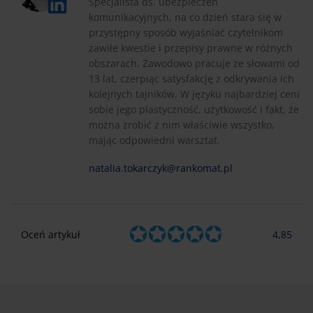
Specjalista ds. ubezpieczeń
komunikacyjnych, na co dzień stara się w
przystępny sposób wyjaśniać czytelnikom
zawiłe kwestie i przepisy prawne w różnych
obszarach. Zawodowo pracuje ze słowami od
13 lat, czerpiąc satysfakcję z odkrywania ich
kolejnych tajników. W języku najbardziej ceni
sobie jego plastyczność, użytkowość i fakt, że
można zrobić z nim właściwie wszystko,
mając odpowiedni warsztat.
natalia.tokarczyk@rankomat.pl
Oceń artykuł
4,85