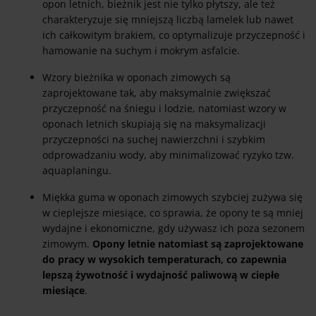
opon letnich, bieżnik jest nie tylko płytszy, ale też
charakteryzuje się mniejszą liczbą lamelek lub nawet
ich całkowitym brakiem, co optymalizuje przyczepność i
hamowanie na suchym i mokrym asfalcie.
Wzory bieżnika w oponach zimowych są
zaprojektowane tak, aby maksymalnie zwiększać
przyczepność na śniegu i lodzie, natomiast wzory w
oponach letnich skupiają się na maksymalizacji
przyczepności na suchej nawierzchni i szybkim
odprowadzaniu wody, aby minimalizować ryzyko tzw.
aquaplaningu.
Miękka guma w oponach zimowych szybciej zużywa się
w cieplejsze miesiące, co sprawia, że opony te są mniej
wydajne i ekonomiczne, gdy używasz ich poza sezonem
zimowym.
Opony letnie natomiast są zaprojektowane
do pracy w wysokich temperaturach, co zapewnia
lepszą żywotność i wydajność paliwową w ciepłe
miesiące
.