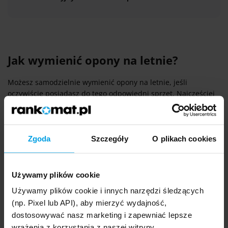
Jak wymienić opony na letnie?
Możesz samodzielnie wymienić opony na letnie, jeśli
oczywiście posiadasz do tego odpowiedni sprzęt. Najczęściej
jednak wykonanie tej usługi powierza się wulkanizatorowi.
Dzięki temu masz pewność, że będzie ona wykonana
prawidłowo. Proces wymiany opon u specjalisty zwykle
przebiega według określonego schematu:
Zgoda
Szczegóły
O plikach cookies
Wulkanizator rozpoczyna od dokładnego sprawdzenia
stanu opon letnich, które mają zostać zamontowane.
Używamy plików cookie
Ocenia bieżnik, poszukuje ewentualnych uszkodzeń
Używamy plików cookie i innych narzędzi śledzących
oraz sprawdza, czy opony nie wykazują znaków
nadmiernego zużycia czy starzenia się gumy.
(np. Pixel lub API), aby mierzyć wydajność,
dostosowywać nasz marketing i zapewniać lepsze
Używając profesjonalnego sprzętu,
wrażenia z korzystania z naszej witryny.