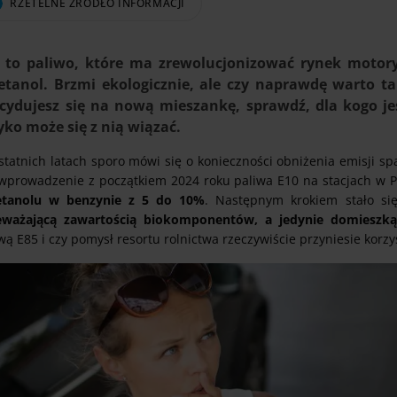
RZETELNE ŹRÓDŁO INFORMACJI
 to paliwo, które ma zrewolucjonizować rynek motory
etanol. Brzmi ekologicznie, ale czy naprawdę warto
cydujesz się na nową mieszankę, sprawdź, dla kogo jest
yko może się z nią wiązać.
tatnich latach sporo mówi się o konieczności obniżenia emisji spa
 wprowadzenie z początkiem 2024 roku paliwa E10 na stacjach w P
etanolu w benzynie z 5 do 10%
. Następnym krokiem stało si
eważającą zawartością biokomponentów, a jedynie domieszką
ą E85 i czy pomysł resortu rolnictwa rzeczywiście przyniesie korz