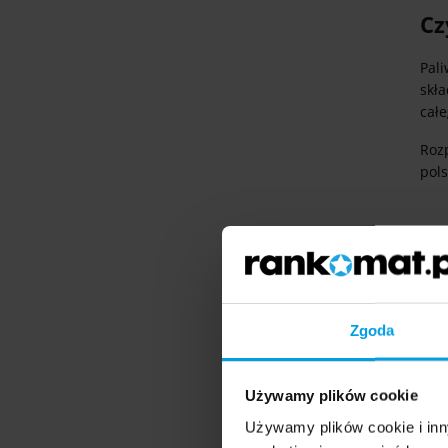
Cz
Pal
skł
całe
Roz
pol
Cz
Pal
naw
do 
Zgoda
mni
E85
Używamy plików cookie
zmn
swo
Używamy plików cookie i inn