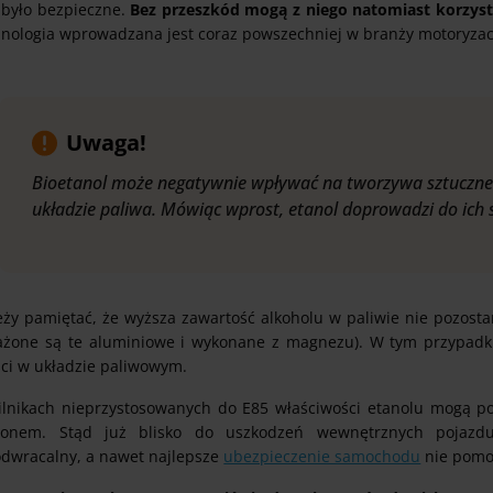
 było bezpieczne.
Bez przeszkód mogą z niego natomiast korzyst
hnologia wprowadzana jest coraz powszechniej w branży motoryzac
Uwaga!
Bioetanol może negatywnie wpływać na tworzywa sztuczne 
układzie paliwa. Mówiąc wprost, etanol doprowadzi do ich 
eży pamiętać, że wyższa zawartość alkoholu w paliwie nie pozost
ażone są te aluminiowe i wykonane z magnezu). W tym przypadk
ści w układzie paliwowym.
ilnikach nieprzystosowanych do E85 właściwości etanolu mogą po
łonem. Stąd już blisko do uszkodzeń wewnętrznych pojazd
odwracalny, a nawet najlepsze
ubezpieczenie samochodu
nie pomo