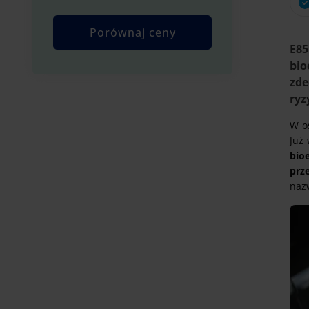
E85
bio
zde
ryz
W os
Już
bio
prz
nazw