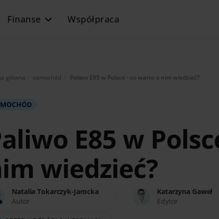
Finanse
Współpraca
Aktualnie:
na główna
samochód
Paliwo E85 w Polsce - co warto o nim wiedzieć?
AMOCHÓD
aliwo E85 w Polsce
im wiedzieć?
Natalia Tokarczyk-Jarocka
Katarzyna Gaweł
Autor
Edytor