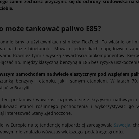
tego zanim zechcesz przyczynić się do ochrony środowiska na stac
Ciebie.
o może tankować paliwo E85?
omnieliśmy o użytkownikach silników FlexFuel. To właśnie oni 
iwa na bazie bioetanolu. Mowa o jednostkach napędowych zapr
iwami. Również tymi z wysoką zawartością biokomponentów. Kier
łączać np. między klasyczną benzyną a E85 bez ryzyka uszkodzenia 
rwszym samochodem na świecie elastycznym pod względem paliw
szanką benzyny i etanolu, jak i samym etanolem. W latach 70. 
ijać w Brazylii.
j ten postanowił wówczas rozprawić się z kryzysem naftowym i
dukować etanol roślinnego pochodzenia i wykorzystywać go 
zął interesować Stany Zjednoczone.
olei w Europie na tę tendencję najbardziej zareagowała
Szwecja
, c
iwowym nie znalazło wówczas większego, podatnego gruntu.