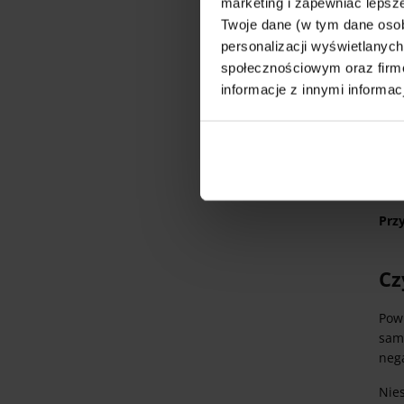
marketing i zapewniać lepsze
Twoje dane (w tym dane oso
Sk
personalizacji wyświetlanyc
społecznościowym oraz firmo
Bioe
informacje z innymi informac
Prz
Cz
Pow
sam
neg
Nie