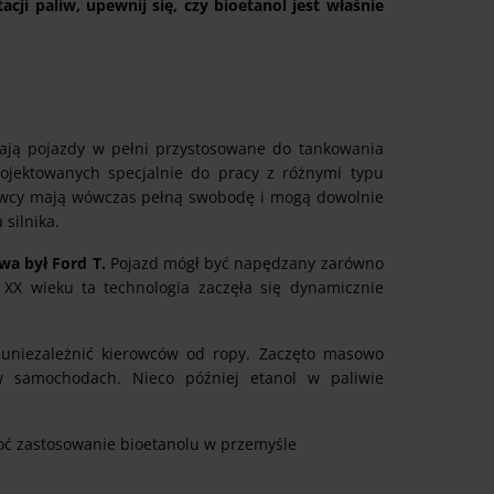
ji paliw, upewnij się, czy bioetanol jest właśnie
mają pojazdy w pełni przystosowane do tankowania
ojektowanych specjalnie do pracy z różnymi typu
owcy mają wówczas pełną swobodę i mogą dowolnie
silnika.
a był Ford T.
Pojazd mógł być napędzany zarówno
XX wieku ta technologia zaczęła się dynamicznie
 uniezależnić kierowców od ropy. Zaczęto masowo
w samochodach. Nieco później etanol w paliwie
hoć zastosowanie bioetanolu w przemyśle