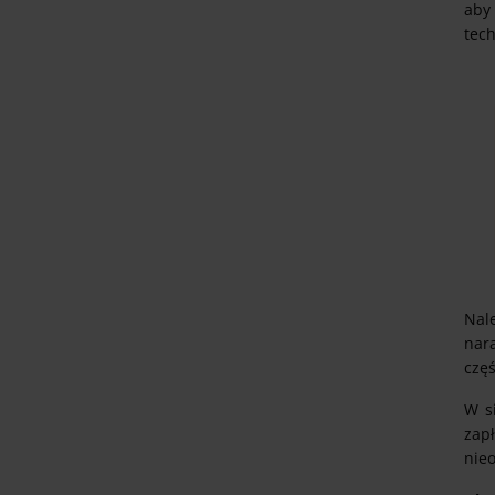
aby
tec
Nal
nar
czę
W s
zap
nie