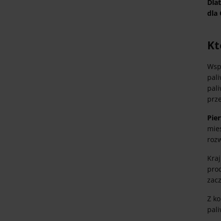
Dla
dla 
Kt
Wsp
pal
pal
prze
Pie
mie
rozw
Kra
pro
zac
Z k
pal