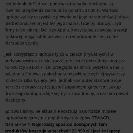
jest jednak dość duże, ponieważ na rynku dostępne są
również urządzenia warte dużo ponad 20 000 zł. Wartość
laptopa zależy oczywiście głównie od jego parametrów, jednak
nie bez znaczenia jest też jego marka. Liderzy branży, czyli
firmy takie jak np. Dell czy Apple, korzystając ze swojej pozycji
rynkowej mogą sobie pozwolić na windowanie cen, co też
nierzadko czynią.
Jeśli korzystasz z laptopa tylko w celach prywatnych i w
podstawowym zakresie, raczej nie jest ci potrzebny sprzęt za
10 000 czy 20 000 zł. Do przeglądania stron, wysyłania maili,
oglądania filmów czy słuchania muzyki najczęściej wystarczy
model za kilka tysięcy. Jeśli jednak komputer stanowi twoje
narzędzie pracy czy też jesteś zapalonym gamerem, zakup
droższego laptopa zdaje się być uzasadniony, a czasem nawet
niezbędny.
Sprawdziliśmy, ile aktualnie kosztują najdroższe modele
laptopów w jednym z popularnych sklepów RTV/AGD,
MediaExpert.
Najdroższy spośród dostępnych tam
produktów kosztuje w tej chwili 23 990 zł i jest to laptop