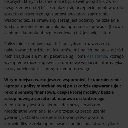
losowych, których łącznie może być nawet ponad 30. Zwróć
uwagę, żeby na tej liście znalazło się przepięcie, ponieważ dla
sprzętu elektronicznego stanowi ono spore zagrożenie.
Wiadomo też, że omawiany sprzęt jest podatny na działanie
wody. Ubezpieczenie od zalania laptopa oraz powodzi (to dwa
osobne zdarzenia ubezpieczeniowe!) też jest więc istotne.
Polisy mieszkaniowe mają też specyficzne rozszerzenia,
nakierowane bardziej na lokatorów, niż na ich majątek. Wśród
nich znajduje się m. in. pakiet usług Home
Assistance
, którego
wykupienie może zapewnić ci darmowe wsparcie informatyka
na wypadek usterek sprzętu komputerowego.
W tym miejscu warto jeszcze wspomnieć, że ubezpieczenie
laptopa z polisy mieszkaniowej po szkodzie zagwarantuje ci
rekompensatę finansową, dzięki której możliwy będzie
zakup nowego sprzętu lub naprawa uszkodzonego.
Niedostępny jest tutaj jednak darmowy serwis czy
nieodpłatna wymiana, jak w przypadku przedłużenia
gwarancji. Ostatecznie jednak towarzystwo powinno
sprawiedliwie zrekompensować ci poniesioną stratę, tylko że