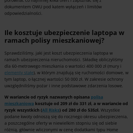
porównać co najmniej kilka ofert i zapoznać się z
dokumentem OWU pod katem wyłączeń i limitów
odpowiedzialności.
Ile kosztuje ubezpieczenie laptopa w
ramach polisy mieszkaniowej?
Sprawdziliśmy, jaki jest koszt ubezpieczenia laptopa w
ramach ubezpieczenia nieruchomości. Składkę obliczyliśmy
dla 60-metrowego mieszkania o wartości 400 000 zł (mury i
elementy stałe
), w którym znajdują się ruchomości domowe, w
tym laptop, o łącznej wartości 50 000 zł. W zakresie ochrony
uwzględniliśmy pożar i inne podstawowe zdarzenia losowe.
W wariancie od ryzyk nazwanych opisana
polisa
mieszkaniowa
kosztuje od 209 zł do 331 zł, a w wariancie od
ryzyk wszystkich (
All Risks
) od 280 zł do 535zł.
Wszystkie
podane kwoty odnoszą się do rocznego okresu ubezpieczenia,
a poszczególne oferty w niewielkim stopniu się od siebie
różnią, głównie wliczonymi w cenę dodatkami typu Home