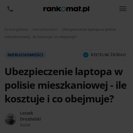
Aktualnie:
Strona główna
nieruchomości
Ubezpieczenie laptopa w polisie
mieszkaniowej - ile kosztuje i co obejmuje?
NIERUCHOMOŚCI
RZETELNE ŹRÓDŁO
Ubezpieczenie laptopa w
polisie mieszkaniowej - ile
kosztuje i co obejmuje?
Leszek
Drozdalski
Autor