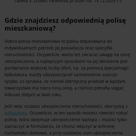
Tabela 3. Źródło: rankomat.pl (stan na: 15.12.2025 r.).
Gdzie znajdziesz odpowiednią polisę
mieszkaniową?
Dobra polisa mieszkaniowa to polisa dopasowana do
indywidualnych potrzeb jej posiadacza oraz specyfiki
nieruchomości. Oczywiście, warto też zwracać uwagę na cenę
ubezpieczenia, a najlepszym sposobem na jej obniżenie jest
porównanie większej liczby ofert, np. za pomocą specjalnego
kalkulatora. Każdy ubezpieczyciel samodzielnie szacuje
ryzyko, co sprawia, że niemal identyczny produkt w każdym
towarzystwie ma nieco inną cenę, a różnice potrafią sięgać
kilkuset złotych w skali roku.
Jeśli więc szukasz ubezpieczenia nieruchomości, skorzystaj z
kalkulatora
. Oczywiście, w ten sposób możesz również nabyć
polisę, która obejmuje ubezpieczenie laptopa – musisz tylko
zaznaczyć w formularzu, że chcesz włączyć w ochronę
ruchomości domowe, a przy ustalaniu sum ubezpieczenia