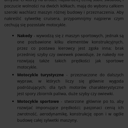
poczucie wolności na dwóch kółkach, mają do wyboru całkiem
szeroki wachlarz maszyn różnej budowy i przeznaczenia. Aby
nakreślić sylwetkę cruisera, przypomnijmy najpierw czym
cechują się pozostałe motocykle.
Nakedy
- wywodzą się z maszyn sportowych, jednak są
one pozbawione kilku elementów konstrukcyjnych,
przez co postawa kierowcy jest zgoła inna; brak
przedniej szyby czy owiewek powoduje, że nakedy nie
rozwijają także takich prędkości jak sportowe
motocykle.
Motocykle turystyczne
- przeznaczone do dalszych
wypraw, w których liczy się głównie wygoda
podróżujących; dla tych motorów charakterystyczne
jest spory zbiornik paliwa, duże szyby czy owiewki.
Motocykle sportowe
- stworzone głównie po to, aby
rozwijać imponujące prędkości; pasjonaci cenią ich
zwrotność, aerodynamikę, konstrukcję opon i w ogóle
budowę całej sylwetki maszyny.