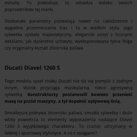
minutę. To powoduje, że odsadza daleko swoich
poprzedników tej marki.
Doskonałe parametry pozwalają nawet na całodzienne i
wygodne przemierzanie tras i to w wielkim stylu. Jego
sylwetka zyskała majestatyczny, elegancki sznyt z licznymi
detalami, jak dyskretne uchwyty, wyeksponowana tylna felga
czy oryginalny kształt zbiornika paliwa.
Ducati Diavel 1260 S
Tego modelu spod znaku Ducati nie da się pomylić z żadnym
innym. Wzrok przyciąga muskularną, nieco agresywną
sylwetką.
Konstruktorzy postanowili bowiem przenieść
masę na przód maszyny, a tył dopełnić opływową linią.
Smuklejsza pokrywa zbiorniku paliwa, smukła sylwetka i duże
wloty powietrza to elementy wyposażenia nadające Diavel
1260 S wyjątkowego charakteru. To cruiser utrzymany w
lekkiej i sportowej stylistyce. A co z osiągami?