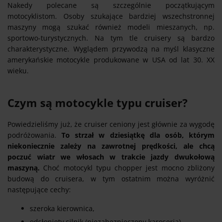
Nakedy polecane są szczególnie początkującym
motocyklistom. Osoby szukające bardziej wszechstronnej
maszyny mogą szukać również modeli mieszanych, np.
sportowo-turystycznych. Na tym tle cruisery są bardzo
charakterystyczne. Wyglądem przywodzą na myśl klasyczne
amerykańskie motocykle produkowane w USA od lat 30. XX
wieku.
Czym są motocykle typu cruiser?
Powiedzieliśmy już, że cruiser ceniony jest głównie za wygodę
podróżowania.
To strzał w dziesiątkę dla osób, którym
niekoniecznie zależy na zawrotnej prędkości, ale chcą
poczuć wiatr we włosach w trakcie jazdy dwukołową
maszyną.
Choć motocykl typu chopper jest mocno zbliżony
budową do cruisera, w tym ostatnim można wyróżnić
następujące cechy:
szeroka kierownica,
odsłonięty silnik (niezabezpieczony karoserią),