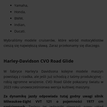
Yamaha,
Honda,
BMW,
Indian,
Ducati.
Wybraliśmy modele cruiserów, które wśród motocyklistów
cieszą się największą sławą. Zaraz przekonamy się dlaczego.
Harley-Davidson CVO Road Glide
W fabryce Harley'a Davidsona kolejne modele maszyn
powstają z rzadka, ale jeśli już schodzą z taśmy produkcyjnej -
robią ogromne wrażenie. CVO Road Glide pokazany światu w
2023 roku unowocześnionwa wersja kultiwej maszyny.
Za dynamikę jazdy odpowiada tutaj godny uwagi silnik
Milwaukee-Eight VVT 121 o pojemności 1977 cm
sześciennych.
Twórcy tej jednostki stworzyli nowy układ