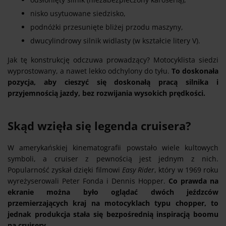
nisko usytuowane siedzisko,
podnóżki przesunięte bliżej przodu maszyny,
dwucylindrowy silnik widlasty (w kształcie litery V).
Jak tę konstrukcję odczuwa prowadzący? Motocyklista siedzi
wyprostowany, a nawet lekko odchylony do tyłu.
To doskonała
pozycja, aby cieszyć się doskonałą pracą silnika i
przyjemnością jazdy, bez rozwijania wysokich prędkości.
Skąd wzięła się legenda cruisera?
W amerykańskiej kinematografii powstało wiele kultowych
symboli, a cruiser z pewnością jest jednym z nich.
Popularność zyskał dzięki filmowi
Easy Rider
, który w 1969 roku
wyreżyserowali Peter Fonda i Dennis Hopper.
Co prawda na
ekranie można było oglądać dwóch jeźdzców
przemierzających kraj na motocyklach typu chopper, to
jednak produkcja stała się bezpośrednią inspiracją boomu
na cruisery.