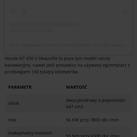
Post udostępniony przez Honda Deauville Club (@hondadeauvilleclub)
Honda NT 650 V Deauville to poza tym model raczej
bezawaryjny, nawet jeśli postawisz na używany egzemplarz z
przebiegiem 100 tysięcy kilometrów.
PARAMETR
WARTOŚĆ
dwucylindrowy o pojemności
silnik
647 cm3
moc
56 KM przy 7800 obr./min
maksymalny moment
55 Nm przy 6300 obr./min