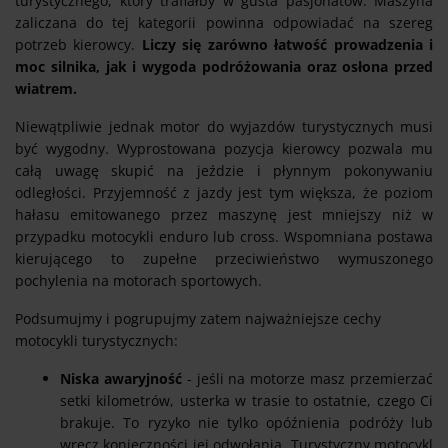
turystycznego, który trafiałby w gusta pasjonatów. Maszyna
zaliczana do tej kategorii powinna odpowiadać na szereg
potrzeb kierowcy.
Liczy się zarówno łatwość prowadzenia i
moc silnika, jak i wygoda podróżowania oraz osłona przed
wiatrem.
Niewątpliwie jednak motor do wyjazdów turystycznych musi
być wygodny. Wyprostowana pozycja kierowcy pozwala mu
całą uwagę skupić na jeździe i płynnym pokonywaniu
odległości. Przyjemność z jazdy jest tym większa, że poziom
hałasu emitowanego przez maszynę jest mniejszy niż w
przypadku motocykli enduro lub cross. Wspomniana postawa
kierującego to zupełne przeciwieństwo wymuszonego
pochylenia na motorach sportowych.
Podsumujmy i pogrupujmy zatem najważniejsze cechy
motocykli turystycznych:
Niska awaryjność
- jeśli na motorze masz przemierzać
setki kilometrów, usterka w trasie to ostatnie, czego Ci
brakuje. To ryzyko nie tylko opóźnienia podróży lub
wręcz konieczności jej odwołania. Turystyczny motocykl