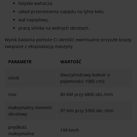
łożyska wahacza,
układ przeniesienia napędu na tylne koło,
wał napędowy,
pracę silnika na wolnych obrotach.
Wynik badania pomoże Ci określić ewentualne przyszłe koszty
związane z eksploatacją maszyny.
PARAMETR
WARTOŚĆ
dwucylindrowy bokser o
silnik
pojemności 1085 cm3
moc
80 KM przy 6800 obr./min
maksymalny moment
97 Nm przy 5300 obr./min
obrotowy
prędkość
199 km/h
maksymalna