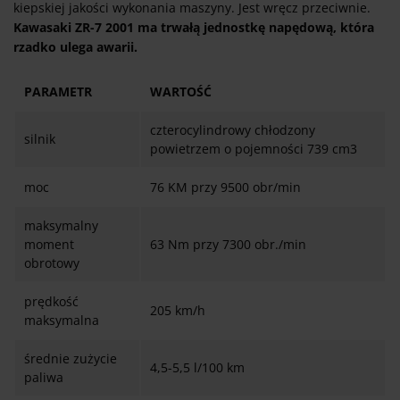
kiepskiej jakości wykonania maszyny. Jest wręcz przeciwnie.
Kawasaki ZR-7 2001 ma trwałą jednostkę napędową, która
rzadko ulega awarii.
PARAMETR
WARTOŚĆ
czterocylindrowy chłodzony
silnik
powietrzem o pojemności 739 cm3
moc
76 KM przy 9500 obr/min
maksymalny
moment
63 Nm przy 7300 obr./min
obrotowy
prędkość
205 km/h
maksymalna
średnie zużycie
4,5-5,5 l/100 km
paliwa