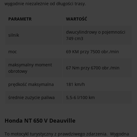
wygodnie niezależnie od długości trasy.
PARAMETR
WARTOŚĆ
dwucylindrowy o pojemności
silnik
749 cm3
moc
69 KM przy 7500 obr./min
maksymalny moment
67 Nm przy 6700 obr./min
obrotowy
prędkość maksymalna
181 km/h
średnie zużycie paliwa
5,5-6 l/100 km
Honda NT 650 V Deauville
To motocykl turystyczny z prawdziwego zdarzenia. Wygodna