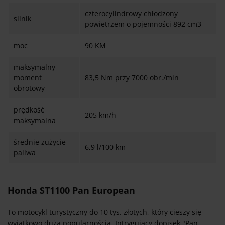
czterocylindrowy chłodzony
silnik
powietrzem o pojemności 892 cm3
moc
90 KM
maksymalny
moment
83,5 Nm przy 7000 obr./min
obrotowy
prędkość
205 km/h
maksymalna
średnie zużycie
6,9 l/100 km
paliwa
Honda ST1100 Pan European
To motocykl turystyczny do 10 tys. złotych, który cieszy się
wyjątkowo dużą popularnością. Intrygujący dopisek "Pan