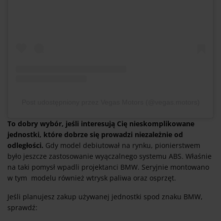
Post udostępniony przez Vegas Motors (@vegas.motors)
To dobry wybór, jeśli interesują Cię nieskomplikowane
jednostki, które dobrze się prowadzi niezależnie od
odległości.
Gdy model debiutował na rynku, pionierstwem
było jeszcze zastosowanie wyączalnego systemu ABS. Właśnie
na taki pomysł wpadli projektanci BMW. Seryjnie montowano
w tym modelu również wtrysk paliwa oraz osprzęt.
Jeśli planujesz zakup używanej jednostki spod znaku BMW,
sprawdź: