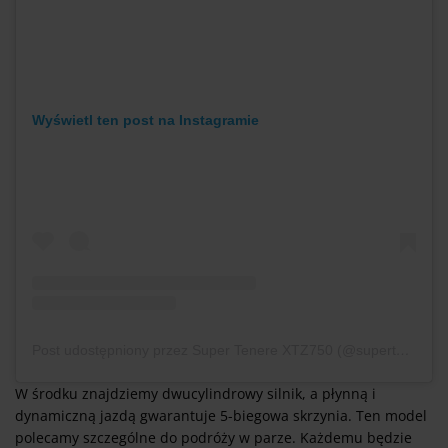
Wyświetl ten post na Instagramie
Post udostępniony przez Super Tenere XTZ750 (@supertenere_xtz750_world)
W środku znajdziemy dwucylindrowy silnik, a płynną i
dynamiczną jazdą gwarantuje 5-biegowa skrzynia. Ten model
polecamy szczególne do podróży w parze. Każdemu będzie