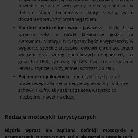
powinien być zatem wytrzymały, o mocnym silniku i w
dobrym stanie technicznym, który zresztą warto
dokładnie sprawdzić przed wyjazdem.
Komfort podróży kierowcy i pasażera
- daleka trasa
oznacza kilka, a nawet kilkanaście godzin za
kierownicą. Motocykl turystyczny będzie wyposażony w
wygodne, szerokie siedzisko, owiewki chroniące przed
wiatrem oraz szereg dodatkowych udogodnień, jak
gniazdo z USB czy nawigację GPS. Dzięki temu znacznie
łatwiej, szybciej i przyjemniej dotrzesz do celu.
Pojemność i pakowność
- motocykl turystyczny z
prawdziwego zdarzenia będzie wyposażony w liczne
schowki i kufry, aby zabrać ze sobą wszystko co
niezbędne, nawet na dłużej.
Rodzaje motocykli turystycznych
Nigdzie wprost nie zapisano definicji motocykla o
przeznaczeniu turystycznym. Mówi się raczej o zespole cech,