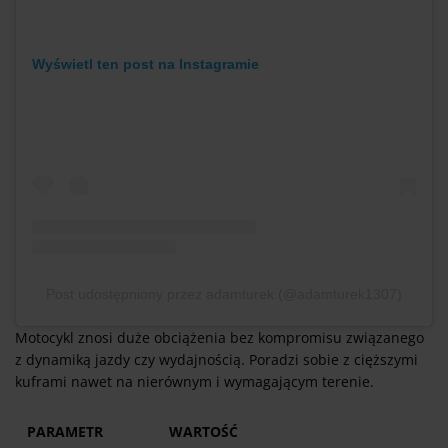
Wyświetl ten post na Instagramie
Post udostępniony przez adamturek (@adamturek1307)
Motocykl znosi duże obciążenia bez kompromisu związanego
z dynamiką jazdy czy wydajnością. Poradzi sobie z cięższymi
kuframi nawet na nierównym i wymagającym terenie.
PARAMETR
WARTOŚĆ