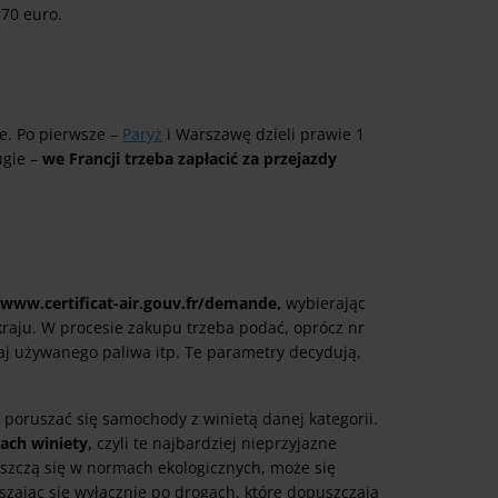
70 euro.
e. Po pierwsze –
Paryż
i Warszawę dzieli prawie 1
ugie –
we Francji trzeba zapłacić za przejazdy
/www.certificat-air.gouv.fr/demande,
wybierając
kraju. W procesie zakupu trzeba podać, oprócz nr
zaj używanego paliwa itp. Te parametry decydują,
 poruszać się samochody z winietą danej kategorii.
ach winiety,
czyli te najbardziej nieprzyjazne
eszczą się w normach ekologicznych, może się
uszając się wyłącznie po drogach, które dopuszczają