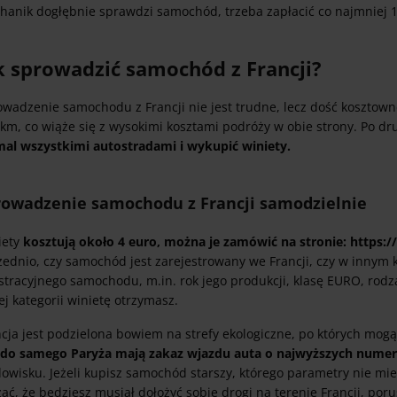
hanik dogłębnie sprawdzi samochód, trzeba zapłacić co najmniej 1
k sprowadzić samochód z Francji?
owadzenie samochodu z Francji nie jest trudne, lecz dość kosztown
km, co wiąże się z wysokimi kosztami podróży w obie strony. Po dr
mal wszystkimi autostradami i wykupić winiety.
rowadzenie samochodu z Francji samodzielnie
iety
kosztują około 4 euro, można je zamówić na stronie: https:/
zednio, czy samochód jest zarejestrowany we Francji, czy w innym 
stracyjnego samochodu, m.in. rok jego produkcji, klasę EURO, rod
ej kategorii winietę otrzymasz.
cja jest podzielona bowiem na strefy ekologiczne, po których mogą
.
do samego Paryża mają zakaz wjazdu auta o najwyższych numer
dowisku. Jeżeli kupisz samochód starszy, którego parametry nie mi
ać, że będziesz musiał dołożyć sobie drogi na terenie Francji, por