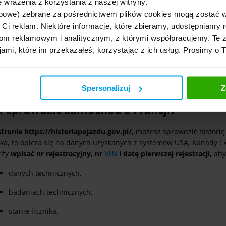
 wrażenia z korzystania z naszej witryny.
https://www.fiveauction.fr/pl,
bowe) zebrane za pośrednictwem plików cookies mogą zostać 
h Ci reklam. Niektóre informacje, które zbieramy, udostępniam
największa strona sprzedaży aukcyjnej pojazdów we Francji. Nowyc
m reklamowym i analitycznym, z którymi współpracujemy. Te z
cicieli, ale i pochodzące od firm, a nawet instytucji państwowych. 
jami, które im przekazałeś, korzystając z ich usług. Prosimy o 
ogowaniu. Rejestracja nie wymaga żadnych specjalnych uprawnień,
stwa na świecie, wystarczy podać adres e-mail. W razie jakichkol
e wyświetlają się po polsku.
Spersonalizuj
Z
k sprawdzić samochód z Francji?
tronie https://historiapojazdu.gov.pl/,
możesz sprawdzić historię
ka, to opiera się na danych uzyskanych z systemów USA, Kanady i k
eży
wpisać nr rejestracyjny, nr
VIN
i datę pierwszej rejestracji,
aby
danych technicznych,
badaniach technicznych,
stanie licznika,