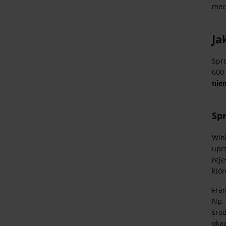
mec
Ja
Spr
600 
nie
Sp
Win
upr
reje
któr
Fran
Np
śro
okaz