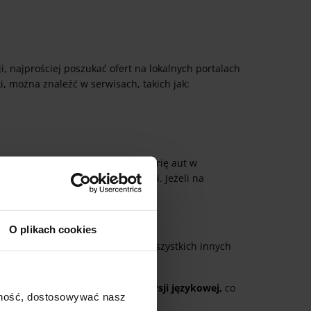
 najprościej poszukać ofert na lokalnych portalach
, można znaleźć w serwisach, takich jak:
ron, ponieważ posiada ona kategorię aut w
 można znaleźć prawdziwe perełki. Jeżeli na
O plikach cookies
szenia lokalne o sprzedaży aut i wszystkich innych
który jest dostępny w
polskiej wersji językowej,
co
ajność, dostosowywać nasz