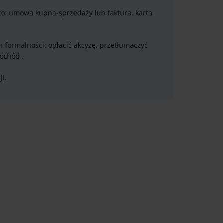
o: umowa kupna-sprzedaży lub faktura, karta
 formalności: opłacić akcyzę, przetłumaczyć
ochód .
i.