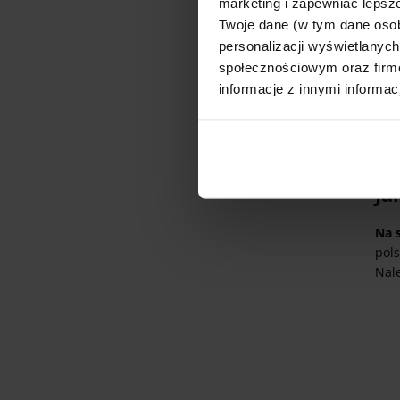
marketing i zapewniać lepsze
Twoje dane (w tym dane oso
personalizacji wyświetlanyc
To 
społecznościowym oraz firmo
właś
informacje z innymi informac
zal
pań
któr
Ja
Na s
pols
Nal