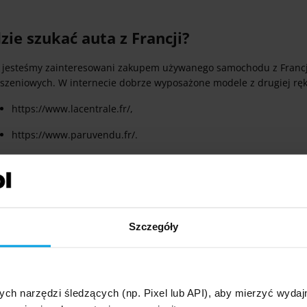
zie szukać auta z Francji?
li jesteśmy zainteresowani zakupem używanego samochodu z Francji,
oszeniowych. W internecie dobrze wyposażone modele z drugiej ręki
https://www.lacentrale.fr/,
https://www.paruvendu.fr/.
zukiwania samochodu warto zacząć od ostatniej z wymienionych st
yjnych cenach (https://www.paruvendu.fr/voiture-occasion/), gdzie
enionych wyżej serwisach nic Cię nie zainteresuje, zajrzyj na:
https://www.annonces.fr/,
Szczegóły
o odpowiedniki polskiego OLX, na których Francuzi wystawiają ogło
zy, których chcą się pozbyć z domu.
eży jeszcze wspomnieć także o
serwisie
z licytacjami samochodów, 
ych narzędzi śledzących (np. Pixel lub API), aby mierzyć wyd
cznie ułatwi przeszukiwanie: