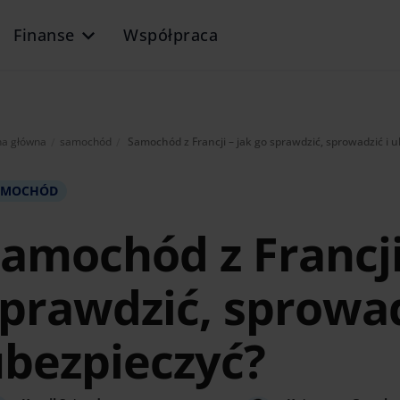
Finanse
Współpraca
Aktualnie:
na główna
samochód
Samochód z Francji – jak go sprawdzić, sprowadzić i u
AMOCHÓD
amochód z Francji
prawdzić, sprowad
bezpieczyć?