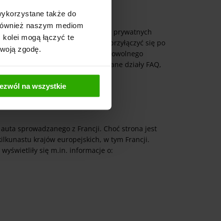
wykorzystane także do
y również naszym mediom
h nabywców szukają nie tylko auta prywatnych
 kolei mogą łączyć te
Do licytacji na obu portalu można przyłączyć się po
Twoją zgodę.
 zarejestrować się może osoba z dowolnego
wiek pytań pomocą służą rozbudowane działy FAQ,
ezwól na wszystkie
 auta sprowadzanego z Francji. Choć strona jest
ilkunastu krajów europejskich, w tym Francji.
 wyświetliły się m.in. informacje o: