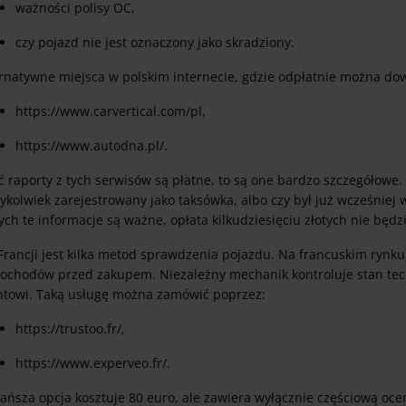
ważności polisy OC,
czy pojazd nie jest oznaczony jako skradziony.
rnatywne miejsca w polskim internecie, gdzie odpłatnie można dowi
https://www.carvertical.com/pl,
https://www.autodna.pl/.
ć raporty z tych serwisów są płatne, to są one bardzo szczegółowe
ykolwiek zarejestrowany jako taksówka, albo czy był już wcześniej 
ych te informacje są ważne, opłata kilkudziesięciu złotych nie będ
rancji jest kilka metod sprawdzenia pojazdu. Na francuskim rynku 
ochodów przed zakupem. Niezależny mechanik kontroluje stan tec
entowi. Taką usługę można zamówić poprzez:
https://trustoo.fr/,
https://www.experveo.fr/.
ańsza opcja kosztuje 80 euro, ale zawiera wyłącznie częściową oce