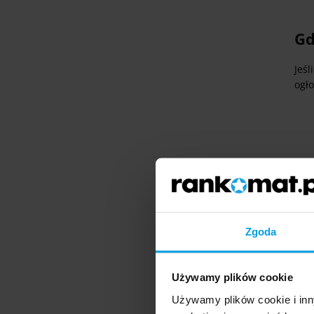
Gd
Jeś
ogł
Pos
okaz
wymi
Zgoda
Są t
rzec
Używamy plików cookie
Nal
Używamy plików cookie i inn
zna