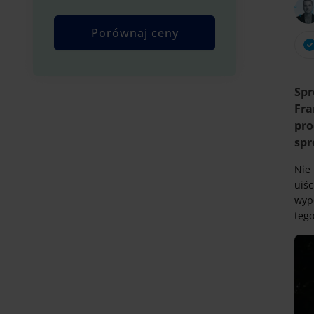
Spr
Fra
pro
spr
Nie 
uiś
wyp
tego