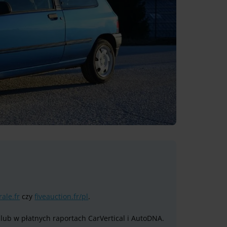
rale.fr
czy
fiveauction.fr/pl
.
lub w płatnych raportach CarVertical i AutoDNA.