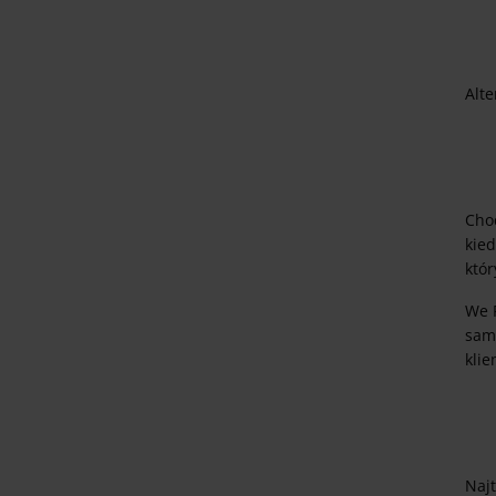
Alte
Cho
kied
któr
We F
sam
kli
Najt