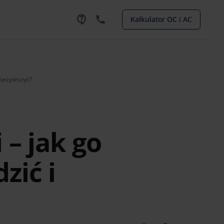
Kalkulator OC i AC
bezpieczyć?
 – jak go
zić i