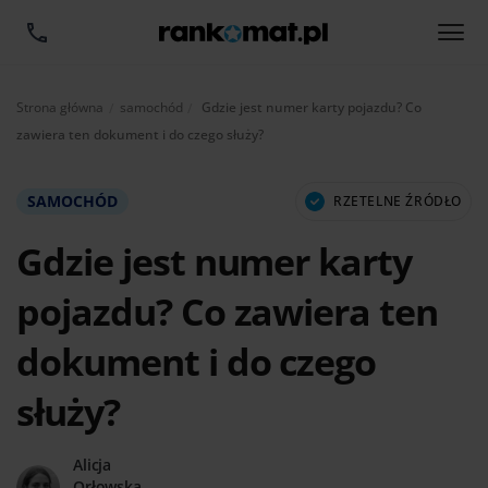
Aktualnie:
Strona główna
samochód
Gdzie jest numer karty pojazdu? Co
zawiera ten dokument i do czego służy?
SAMOCHÓD
RZETELNE ŹRÓDŁO
Gdzie jest numer karty
pojazdu? Co zawiera ten
dokument i do czego
służy?
Alicja
Orłowska