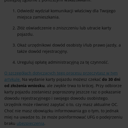
Odwiedź wydział komunikacji właściwy dla Twojego
miejsca zamieszkania.
Złóż oświadczenie o zniszczeniu lub utracie karty
pojazdu.
Okaż urzędnikowi dowód osobisty i/lub prawo jazdy, a
także dowód rejestracyjny.
Ureguluj opłatę administracyjną za tę czynność.
O szczegółach dotyczących tego procesu przeczytasz w tym
artykule.
Na wydanie karty pojazdu możesz czekać
do 30 dni
od złożenia wniosku
, ale zwykle trwa to krócej. Przy odbiorze
karty pojazdu zostaniesz poproszony jeszcze raz o pokazanie
dowodu rejestracyjnego i swojego dowodu osobistego.
Urzędnik może również zapytać o to, czy masz aktualne OC.
Choć nie masz obowiązku informowania go o tym, to jednak
miej na uwadze to, że może poinformować UFG o podejrzeniu
braku
ubezpieczenia
.