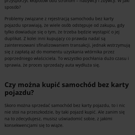
przysporzyć kłopotów obu stronom – nabywcy i zbywcy. W jaki
sposób?
Problemy związane z rejestracją samochodu bez karty
pojazdu sprawiają, że wiele osób odstępuje od zakupu, gdy
tylko dowiaduje się o tym, że trzeba będzie wystąpić o jej
duplikat. Z kolei inni kupujący co prawda nadal są
zainteresowani sfinalizowaniem transakcji, jednak wstrzymują
się z zapłatą aż do momentu uzyskania wtórnika przez
poprzedniego właściciela. To wszystko pochłania dużo czasu i
sprawia, że proces sprzedaży auta wydłuża się.
Czy można kupić samochód bez karty
pojazdu?
Skoro można sprzedać samochód bez karty pojazdu, to i nic
nie stoi na przeszkodzie, by taki pojazd kupić. Ale zanim się
na to zdecydujesz, musisz uświadomić sobie, z jakimi
konsekwencjami się to wiąże.