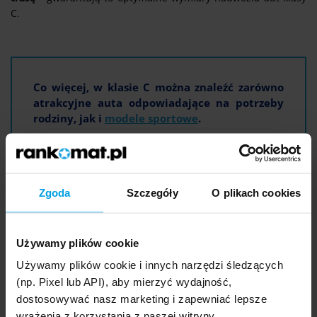
C.
Co więcej, w klasie C można znaleźć zarówno
atrakcyjne auta odpowiadające na potrzeby
rodziny, jak i
modele sportowe
.
Do takich uniwersalnych pojazdów należą choćby:
Zgoda
Szczegóły
O plikach cookies
Ford Focus,
Opel Astra,
Używamy plików cookie
Volkswagen Golf,
Używamy plików cookie i innych narzędzi śledzących
Kia Ceed,
(np. Pixel lub API), aby mierzyć wydajność,
Mazda 3,
dostosowywać nasz marketing i zapewniać lepsze
Peugeot 308.
wrażenia z korzystania z naszej witryny.