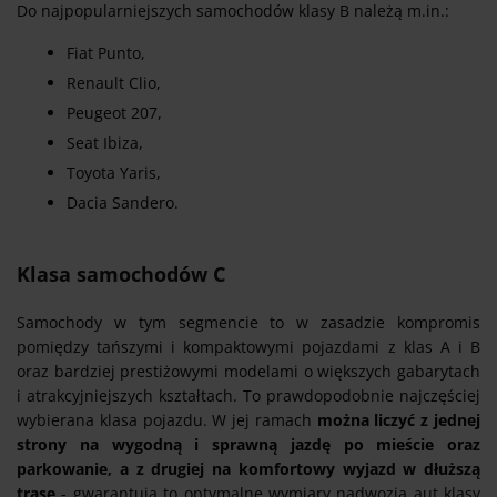
Do najpopularniejszych samochodów klasy B należą m.in.:
Fiat Punto,
Renault Clio,
Peugeot 207,
Seat Ibiza,
Toyota Yaris,
Dacia Sandero.
Klasa samochodów C
Samochody w tym segmencie to w zasadzie kompromis
pomiędzy tańszymi i kompaktowymi pojazdami z klas A i B
oraz bardziej prestiżowymi modelami o większych gabarytach
i atrakcyjniejszych kształtach. To prawdopodobnie najczęściej
wybierana klasa pojazdu. W jej ramach
można liczyć z jednej
strony na wygodną i sprawną jazdę po mieście oraz
parkowanie, a z drugiej na komfortowy wyjazd w dłuższą
trasę
- gwarantują to optymalne wymiary nadwozia aut klasy