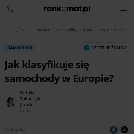
Aktualnie:
Strona główna
samochód
Jak klasyfikuje się samochody w Europie?
SAMOCHÓD
RZETELNE ŹRÓDŁO
Jak klasyfikuje się
samochody w Europie?
Natalia
Tokarczyk-
Jarocka
Autor
30.07.2023