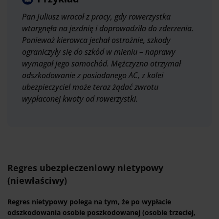
Pan Juliusz wracał z pracy, gdy rowerzystka
wtargnęła na jezdnię i doprowadziła do zderzenia.
Ponieważ kierowca jechał ostrożnie, szkody
ograniczyły się do szkód w mieniu – naprawy
wymagał jego samochód. Mężczyzna otrzymał
odszkodowanie z posiadanego AC, z kolei
ubezpieczyciel może teraz żądać zwrotu
wypłaconej kwoty od rowerzystki.
Regres ubezpieczeniowy nietypowy
(niewłaściwy)
Regres nietypowy polega na tym, że po wypłacie
odszkodowania osobie poszkodowanej (osobie trzeciej,