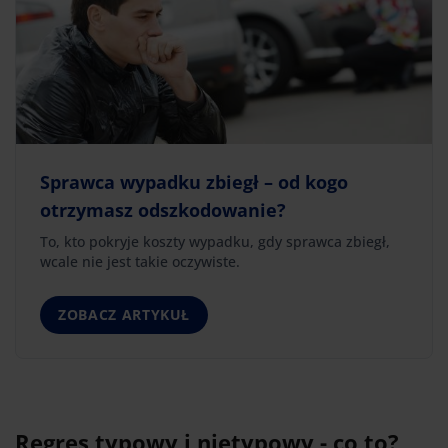
Sprawca wypadku zbiegł – od kogo
otrzymasz odszkodowanie?
To, kto pokryje koszty wypadku, gdy sprawca zbiegł,
wcale nie jest takie oczywiste.
ZOBACZ ARTYKUŁ
Regres typowy i nietypowy - co to?