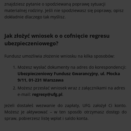
znajdziesz pytanie o spodziewaną poprawę sytuacji
materialnej rodziny. Jeśli nie spodziewasz się poprawy, opisz
dokładnie dlaczego tak myślisz.
Jak złożyć wniosek o o cofnięcie regresu
ubezpieczeniowego?
Fundusz umożliwia złożenie wniosku na kilka sposobów:
Możesz wysłać dokumenty na adres do korespondencji:
Ubezpieczeniowy Fundusz Gwarancyjny, ul. Płocka
9/11, 01-231 Warszawa
Możesz przesłać
wniosek wraz z załącznikami na adres
e-mail:
regresy@ufg.pl
.
Jeżeli dostałeś wezwanie do zapłaty, UFG założył Ci konto.
Możesz je aktywować – w ten sposób otrzymasz dostęp do
spraw, pobierzesz listę wpłat i saldo konta.