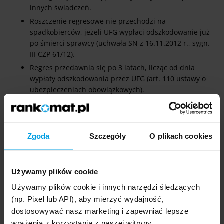
innych świadczeń.
Roszczenie regresowe nie przechodzi na
spadkobierców, jeżeli UFG wypłaci odszkodowanie już
po śmierci sprawcy (uchwała SN z 16.11.2012 r., sygn.
III CZP 61/12).
Regres przedawnia się po 3 latach, licząc od dnia
wypłaty odszkodowania przez UFG (art. 110 ustawy o
ubezpieczeniach obowiązkowych).
Jak uniknąć regresu
ubezpieczeniowego?
Zgoda
Szczegóły
O plikach cookies
Aby uniknąć regresu ubezpieczeniowego, wystarczy nie
dopuścić do sytuacji, w których prawo pozwala
Używamy plików cookie
ubezpieczycielowi żądać zwrotu wypłaconego odszkodowania.
Używamy plików cookie i innych narzędzi śledzących
Chodzi o przestrzeganie podstawowych zasad
(np. Pixel lub API), aby mierzyć wydajność,
bezpieczeństwa i prawa drogowego:
dostosowywać nasz marketing i zapewniać lepsze
nie powoduj szkód umyślnie,
wrażenia z korzystania z naszej witryny.