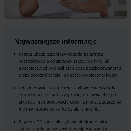
Najważniejsze informacje
Regres ubezpieczeniowy to żądanie zwrotu
odszkodowania od sprawcy szkody po tym, jak
ubezpieczyciel wypłacił pieniądze poszkodowanemu.
Może dotyczyć całości lub części wypłaconej kwoty.
Ubezpieczyciel stosuje regres głównie wtedy, gdy
sprawca rażąco naruszył prawo, np. prowadził po
alkoholu lub narkotykach, uciekł z miejsca zdarzenia,
nie miał uprawnień albo działał umyślnie.
Regres z OC komunikacyjnego obejmuje także
sytuacje, gdy pojazd został przejęty w wyniku