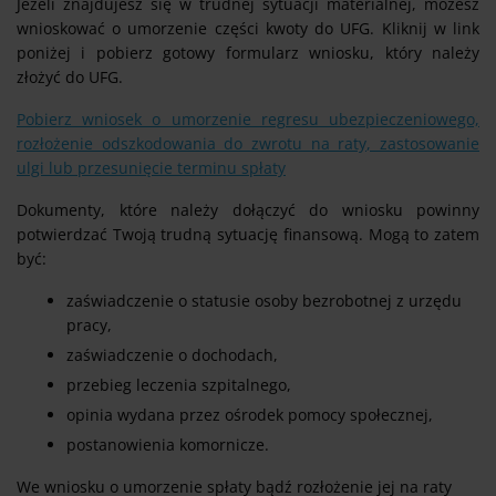
Jeżeli znajdujesz się w trudnej sytuacji materialnej, możesz
wnioskować o umorzenie części kwoty do UFG. Kliknij w link
poniżej i pobierz gotowy formularz wniosku, który należy
złożyć do UFG.
Pobierz wniosek o umorzenie regresu ubezpieczeniowego,
rozłożenie odszkodowania do zwrotu na raty, zastosowanie
ulgi lub przesunięcie terminu spłaty
Dokumenty, które należy dołączyć do wniosku powinny
potwierdzać Twoją trudną sytuację finansową. Mogą to zatem
być:
zaświadczenie o statusie osoby bezrobotnej z urzędu
pracy,
zaświadczenie o dochodach,
przebieg leczenia szpitalnego,
opinia wydana przez ośrodek pomocy społecznej,
postanowienia komornicze.
We wniosku o umorzenie spłaty bądź rozłożenie jej na raty