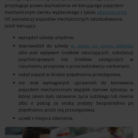
przysługuje prawo dochodzenia od kierującego pojazdem
mechanicznym zwrotu wypłaconego z tytułu
ubezpieczenia
OC posiadaczy pojazdów mechanicznych odszkodowania,
jeżeli kierujący:
wyrządził szkodę umyślnie,
doprowadził do szkody
w stanie po użyciu alkoholu
albo pod wpływem środków odurzających, substancji
psychotropowych lub środków zastępczych w
rozumieniu przepisów o przeciwdziałaniu narkomanii,
nabył pojazd w drodze popełnienia przestępstwa,
nie miał wymaganych uprawnień do kierowania
pojazdem mechanicznym (wyjątek stanowi sytuacja, w
której celem było ratowanie życia ludzkiego lub mienia
albo o pościg za osobą podjęty bezpośrednio po
popełnieniu przez nią przestępstwa),
uciekł z miejsca zdarzenia.