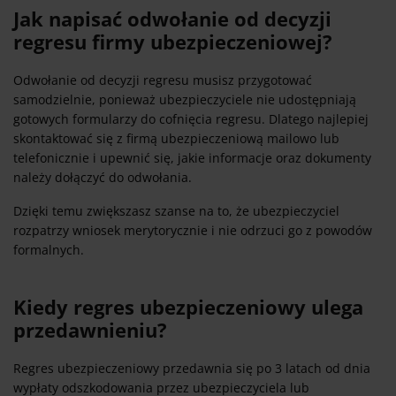
Jak napisać odwołanie od decyzji
regresu firmy ubezpieczeniowej?
Odwołanie od decyzji regresu musisz przygotować
samodzielnie, ponieważ ubezpieczyciele nie udostępniają
gotowych formularzy do cofnięcia regresu. Dlatego najlepiej
skontaktować się z firmą ubezpieczeniową mailowo lub
telefonicznie i upewnić się, jakie informacje oraz dokumenty
należy dołączyć do odwołania.
Dzięki temu zwiększasz szanse na to, że ubezpieczyciel
rozpatrzy wniosek merytorycznie i nie odrzuci go z powodów
formalnych.
Kiedy regres ubezpieczeniowy ulega
przedawnieniu?
Regres ubezpieczeniowy przedawnia się po 3 latach od dnia
wypłaty odszkodowania przez ubezpieczyciela lub