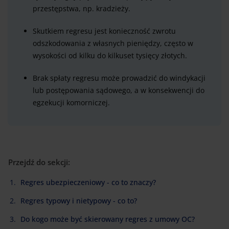
przestępstwa, np. kradzieży.
Skutkiem regresu jest konieczność zwrotu
odszkodowania z własnych pieniędzy, często w
wysokości od kilku do kilkuset tysięcy złotych.
Brak spłaty regresu może prowadzić do windykacji
lub postępowania sądowego, a w konsekwencji do
egzekucji komorniczej.
Przejdź do sekcji:
Regres ubezpieczeniowy - co to znaczy?
Regres typowy i nietypowy - co to?
Do kogo może być skierowany regres z umowy OC?