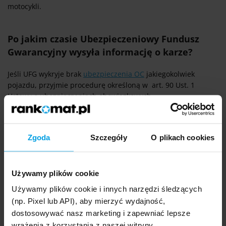
motocykli.
Po jakim czasie Ubezpieczeniowy Fundusz
Gwarancyjny wysyła informację o karze?
Jeśli UFG wykryje brak
ubezpieczenia OC
jakiegokolwiek
pojazdu, przyjmie procedurę określoną w art. 90 Ust. 1
Ustawy o ubezpieczeniach obowiązkowych.
Zgoda
Szczegóły
O plikach cookies
Co mówi prawo?
Po przeprowadzeniu kontroli przez
Używamy plików cookie
Ubezpieczeniowy Fundusz Gwarancyjny lub po
otrzymaniu zawiadomienia, o którym mowa w art.
Używamy plików cookie i innych narzędzi śledzących
87, Ubezpieczeniowy Fundusz Gwarancyjny wzywa
(np. Pixel lub API), aby mierzyć wydajność,
osoby obowiązane do zawarcia umowy
dostosowywać nasz marketing i zapewniać lepsze
ubezpieczenia do uiszczenia, w terminie 30 dni od
wrażenia z korzystania z naszej witryny.