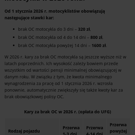
Od 1 stycznia 2026 r. motocyklistów obowiązują
następujące stawki kar:
brak OC motocykla do 3 dni –
320 zł
,
brak OC motocykla od 4 do 14 dni –
800 zł
,
brak OC motocykla powyżej 14 dni –
1600 zł
.
W 2026 r. kary za brak OC motocykla są jeszcze wyższe niż w
latach poprzednich. Ich wysokość zależy bowiem przede
wszystkim od wartości pensji minimalnej obowiązującej w
danym roku. W związku z tym, że kwota minimalnego
wynagrodzenia za pracę od 1 stycznia 2026 r. wzrosła
ponownie, automatycznie zwiększyły się także kwoty kar za
brak obowiązkowej polisy OC.
Kary za brak OC w 2026 r. (opłata do UFG)
Przerwa
Przerwa
Przerwa
Rodzaj pojazdu
powyżej
1-3 dni
4-14 dni