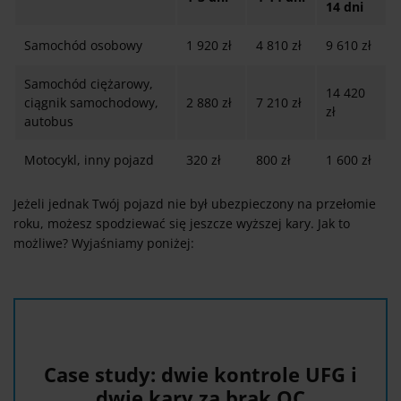
14 dni
Samochód osobowy
1 920 zł
4 810 zł
9 610 zł
Samochód ciężarowy,
14 420
ciągnik samochodowy,
2 880 zł
7 210 zł
zł
autobus
Motocykl, inny pojazd
320 zł
800 zł
1 600 zł
Jeżeli jednak Twój pojazd nie był ubezpieczony na przełomie
roku, możesz spodziewać się jeszcze wyższej kary. Jak to
możliwe? Wyjaśniamy poniżej:
Case study: dwie kontrole UFG i
dwie kary za brak OC