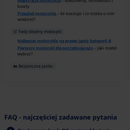
Rejestracja motocykla
– dokumenty, formalności i
koszty
Przegląd motocykla
– ile kosztuje i co trzeba o nim
wiedzieć?
🛒 Twój idealny motocykl:
Najlepsze motocykle na prawo jazdy kategorii B
Pierwszy motocykl dla początkującego
– Jaki model
wybrać?
🏍️ Bezpieczna jazda:
FAQ - najczęściej zadawane pytania