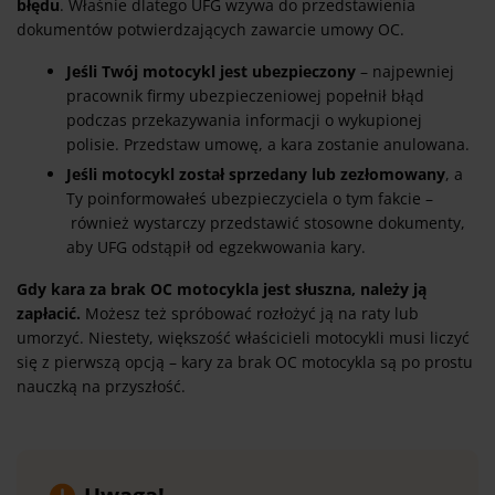
błędu
. Właśnie dlatego UFG wzywa do przedstawienia
dokumentów potwierdzających zawarcie umowy OC.
Jeśli Twój motocykl jest ubezpieczony
– najpewniej
pracownik firmy ubezpieczeniowej popełnił błąd
podczas przekazywania informacji o wykupionej
polisie. Przedstaw umowę, a kara zostanie anulowana.
Jeśli motocykl został sprzedany lub zezłomowany
, a
Ty poinformowałeś ubezpieczyciela o tym fakcie –
również wystarczy przedstawić stosowne dokumenty,
aby UFG odstąpił od egzekwowania kary.
Gdy kara za brak OC motocykla jest słuszna, należy ją
zapłacić.
Możesz też spróbować rozłożyć ją na raty lub
umorzyć. Niestety, większość właścicieli motocykli musi liczyć
się z pierwszą opcją – kary za brak OC motocykla są po prostu
nauczką na przyszłość.