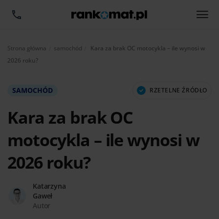
Aktualnie:
Strona główna
samochód
Kara za brak OC motocykla – ile wynosi w
2026 roku?
SAMOCHÓD
RZETELNE ŹRÓDŁO
Kara za brak OC
motocykla – ile wynosi w
2026 roku?
Katarzyna
Gaweł
Autor