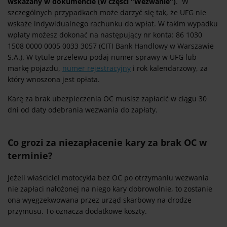
wskazany w dokumencie (w części "Wezwanie")
. W
szczególnych przypadkach może darzyć się tak, że UFG nie
wskaże indywidualnego rachunku do wpłat. W takim wypadku
wpłaty możesz dokonać na następujący nr konta: 86 1030
1508 0000 0005 0033 3057 (CITI Bank Handlowy w Warszawie
S.A.). W tytule przelewu podaj numer sprawy w UFG lub
markę pojazdu,
numer rejestracyjny
i rok kalendarzowy, za
który wnoszona jest opłata.
Karę za brak ubezpieczenia OC musisz zapłacić w ciągu 30
dni od daty odebrania wezwania do zapłaty.
Co grozi za niezapłacenie kary za brak OC w
terminie?
Jeżeli właściciel motocykla bez OC po otrzymaniu wezwania
nie zapłaci nałożonej na niego kary dobrowolnie, to zostanie
ona wyegzekwowana przez urząd skarbowy na drodze
przymusu. To oznacza dodatkowe koszty.