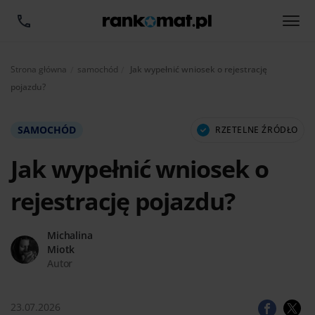
Aktualnie:
Strona główna
samochód
Jak wypełnić wniosek o rejestrację
pojazdu?
SAMOCHÓD
RZETELNE ŹRÓDŁO
Jak wypełnić wniosek o
rejestrację pojazdu?
Michalina
Miotk
Autor
23.07.2026