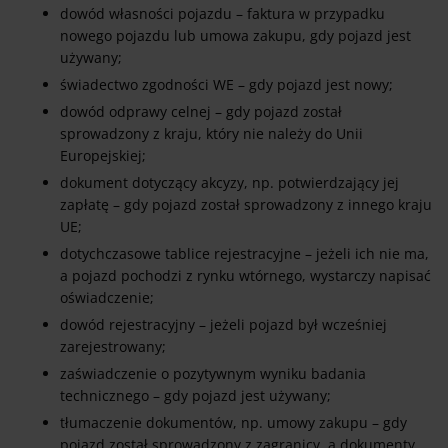
dowód własności pojazdu – faktura w przypadku
nowego pojazdu lub umowa zakupu, gdy pojazd jest
używany;
świadectwo zgodności WE – gdy pojazd jest nowy;
dowód odprawy celnej – gdy pojazd został
sprowadzony z kraju, który nie należy do Unii
Europejskiej;
dokument dotyczący akcyzy, np. potwierdzający jej
zapłatę – gdy pojazd został sprowadzony z innego kraju
UE;
dotychczasowe tablice rejestracyjne – jeżeli ich nie ma,
a pojazd pochodzi z rynku wtórnego, wystarczy napisać
oświadczenie;
dowód rejestracyjny – jeżeli pojazd był wcześniej
zarejestrowany;
zaświadczenie o pozytywnym wyniku badania
technicznego – gdy pojazd jest używany;
tłumaczenie dokumentów, np. umowy zakupu – gdy
pojazd został sprowadzony z zagranicy, a dokumenty