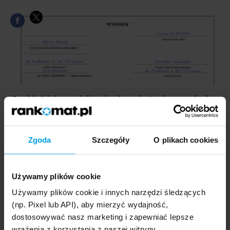
Przykład: jak wypełnić wniosek o rejestrację samochodu –
firma
Zgoda
Szczegóły
O plikach cookies
Używamy plików cookie
Używamy plików cookie i innych narzędzi śledzących
(np. Pixel lub API), aby mierzyć wydajność,
2. Dane pojazdu, który ma zostać zarejestrowany
dostosowywać nasz marketing i zapewniać lepsze
wrażenia z korzystania z naszej witryny.