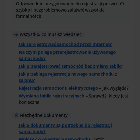
Odpowiednie przygotowanie do rejestracji pozwoli Ci
szybko i bezproblemowo załatwić wszystkie
formalności!
📣 Wszystko, co musisz wiedzieć
Jak zarejestrować samochód przez Internet?
Na czym polega przerejestrowanie używanego
samochodu?
Jak przerejestrować samochód bez zmiany tablic?
Jak przebiega rejestracja nowego samochodu z
salonu?
Rejestracja samochodu elektrycznego
– jak wygląda?
Wymiana tablic rejestracyjnych
– Sprawdź, kiedy jest
konieczna!
📄 Niezbędne dokumenty
Jakie dokumenty są potrzebne do rejestracji
samochodu?
Wniosek o rejestrację samochodu
– wzór