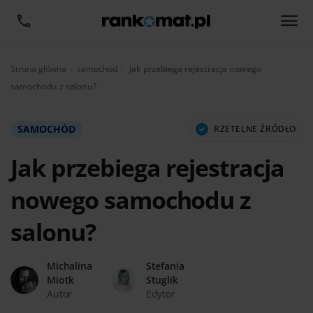
Aktualnie:
Strona główna
samochód
Jak przebiega rejestracja nowego
samochodu z salonu?
SAMOCHÓD
RZETELNE ŹRÓDŁO
Jak przebiega rejestracja
nowego samochodu z
salonu?
Michalina
Stefania
Miotk
Stuglik
Autor
Edytor