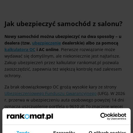
Jak ubezpieczyć samochód z salonu?
Nowy samochód można ubezpieczyć na dwa sposoby – u
dealera (tzw.
ubezpieczenie
dealerskie) albo za pomocą
kalkulatora OC
i AC online
. Pierwsze rozwiązanie może
wydawać się domyślnym, ale niekoniecznie jest najtańsze.
Zakup ubezpieczeń przez kalkulator rankomat.pl pozwala
zaoszczędzić, zapewnia też większą kontrolę nad zakresem
ochrony.
Za brak obowiązkowego OC grożą wysokie kary ze strony
Ubezpieczeniowego Funduszu Gwarancyjnego
(UFG). W 2026
r. przerwa w ubezpieczeniu auta osobowego powyżej 14 dni
oznacza uszczuplenie portfela o 9610 zł! To znacznie więcej
niż koszt rocznego
ubezpieczenia OC
nawet nowego
samochodu.
Zgoda
Szczegóły
O plikach cookies