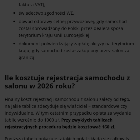
faktura VAT),
świadectwo zgodności WE,
dowód odprawy celnej przywozowej, gdy samochód
został sprowadzony do Polski przez dealera spoza
terytorium kraju Unii Europejskiej,
dokument potwierdzający zapłatę akcyzy na terytorium
kraju, gdy samochód został zakupiony przez salon za
granicą.
Ile kosztuje rejestracja samochodu z
salonu w 2026 roku?
Finalny koszt rejestracji samochodu z salonu zależy od tego,
na jakie tablice zdecyduje się właściciel – standardowe czy
indywidualne. W tym ostatnim przypadku opłata za wydanie
tablic wzrośnie do 1000 zł.
Przy zwykłych tablicach
rejestracyjnych procedura będzie kosztować 160 zł
.
Poniższa tabela pokazuje, z jakich opłat składa się całkowity