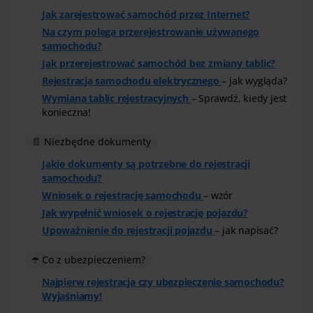
Jak zarejestrować samochód przez Internet?
Na czym polega przerejestrowanie używanego
samochodu?
Jak przerejestrować samochód bez zmiany tablic?
Rejestracja samochodu elektrycznego
– jak wygląda?
Wymiana tablic rejestracyjnych
– Sprawdź, kiedy jest
konieczna!
📄 Niezbędne dokumenty
Jakie dokumenty są potrzebne do rejestracji
samochodu?
Wniosek o rejestrację samochodu
– wzór
Jak wypełnić wniosek o rejestrację pojazdu?
Upoważnienie do rejestracji pojazdu
– jak napisać?
☂️ Co z ubezpieczeniem?
Najpierw rejestracja czy ubezpieczenie samochodu?
Wyjaśniamy!