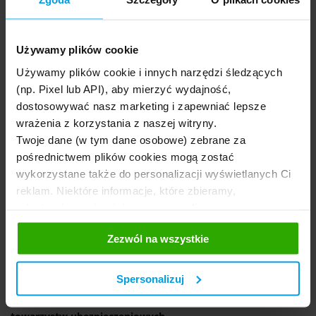
Używamy plików cookie
Używamy plików cookie i innych narzędzi śledzących
(np. Pixel lub API), aby mierzyć wydajność,
dostosowywać nasz marketing i zapewniać lepsze
wrażenia z korzystania z naszej witryny.
Twoje dane (w tym dane osobowe) zebrane za
pośrednictwem plików cookies mogą zostać
wykorzystane także do personalizacji wyświetlanych Ci
reklam. Niektóre informacje, które zbieramy,
udostępniamy również naszym mediom
społecznościowym oraz firmom reklamowym i
Zezwól na wszystkie
analitycznym, z którymi współpracujemy. Te z kolei
Po zakupie samochodu z salonu
warto samodzielnie
mogą łączyć te informacje z innymi informacjami, które
porównać zakres ochrony ofert jak największej liczby firm.
im przekazałeś, korzystając z ich usług. Prosimy o
Spersonalizuj
W prosty sposób można to zrobić w kalkulatorze
Twoją zgodę.
rankomat.pl, w którym znajdziesz propozycje kilkunastu