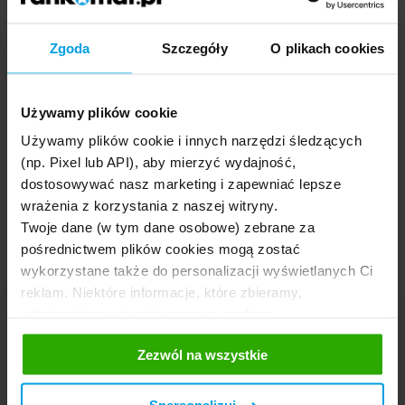
W przypadku AC każdy ubezpieczyciel ustala własne warunki
Zgoda
Szczegóły
O plikach cookies
ochrony z tytułu
ubezpieczenia
. Większość towarzystw
odpowiada za szkodę, nawet gdy doszło do złamania
przepisów ruchu drogowego. Obniżenie wypłaty z polisy lub
jej wstrzymanie jest jednak możliwe, gdy działanie
Używamy plików cookie
kierującego wynikało z rażącego niedbalstwa, doprowadziło
Używamy plików cookie i innych narzędzi śledzących
do powstania szkody lub do jej zwiększenia.
(np. Pixel lub API), aby mierzyć wydajność,
dostosowywać nasz marketing i zapewniać lepsze
Jeśli zależy Ci na ochronie także własnego auta w takiej
wrażenia z korzystania z naszej witryny.
sytuacji,
sprawdź oferty AC w porównywarce rankomat.pl
-
warunki towarzystw porównasz już w kilka minut.
Twoje dane (w tym dane osobowe) zebrane za
pośrednictwem plików cookies mogą zostać
wykorzystane także do personalizacji wyświetlanych Ci
reklam. Niektóre informacje, które zbieramy,
udostępniamy również naszym mediom
Mandaty
społecznościowym oraz firmom reklamowym i
Zezwól na wszystkie
analitycznym, z którymi współpracujemy. Te z kolei
Mandaty to temat, który budzi duże emocje wśród
mogą łączyć te informacje z innymi informacjami, które
kierowców. Zmienione taryfikatory, wyższe kary za
im przekazałeś, korzystając z ich usług. Prosimy o