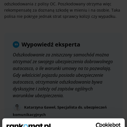
odszkodowania z polisy OC. Poszkodowany otrzyma więc
rekompensatę za doznaną szkodę w mieniu i na osobie. Taka
polisa nie pokryje jednak strat sprawcy kolizji czy wypadku.
Wypowiedź eksperta
Odszkodowanie za zniszczony samochód można
otrzymać ze swojego ubezpieczenia dobrowolnego
autocasco, o ile warunki umowy na to pozwalają.
Gdy właściciel pojazdu posiada ubezpieczenie
autocasco, otrzymanie odszkodowania bywa
dyskusyjne i zależy od zapisów ogólnych
warunków ubezpieczenia.
Katarzyna Gaweł, Specjalista ds. ubezpieczeń
komunikacyjnych