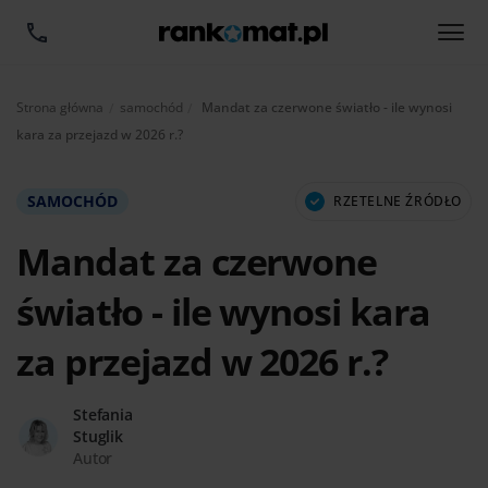
Aktualnie:
Strona główna
samochód
Mandat za czerwone światło - ile wynosi
kara za przejazd w 2026 r.?
SAMOCHÓD
RZETELNE ŹRÓDŁO
Mandat za czerwone
światło - ile wynosi kara
za przejazd w 2026 r.?
Stefania
Stuglik
Autor