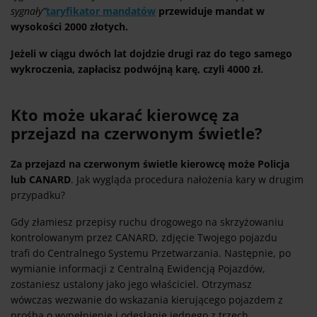
sygnały”
taryfikator mandatów
przewiduje mandat w
wysokości 2000 złotych.
Jeżeli w ciągu dwóch lat dojdzie drugi raz do tego samego
wykroczenia, zapłacisz podwójną karę, czyli 4000 zł.
Kto może ukarać kierowcę za
przejazd na czerwonym świetle?
Za przejazd na czerwonym świetle kierowcę może Policja
lub CANARD
. Jak wygląda procedura nałożenia kary w drugim
przypadku?
Gdy złamiesz przepisy ruchu drogowego na skrzyżowaniu
kontrolowanym przez CANARD, zdjęcie Twojego pojazdu
trafi do Centralnego Systemu Przetwarzania. Następnie, po
wymianie informacji z Centralną Ewidencją Pojazdów,
zostaniesz ustalony jako jego właściciel. Otrzymasz
wówczas wezwanie do wskazania kierującego pojazdem z
prośbą o wypełnienie i odesłanie jednego z trzech