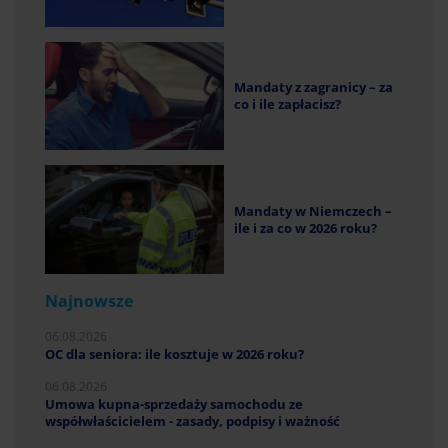
Mandaty z zagranicy – za
co i ile zapłacisz?
Mandaty w Niemczech –
ile i za co w 2026 roku?
Najnowsze
06.08.2026
OC dla seniora: ile kosztuje w 2026 roku?
06.08.2026
Umowa kupna-sprzedaży samochodu ze
współwłaścicielem - zasady, podpisy i ważność