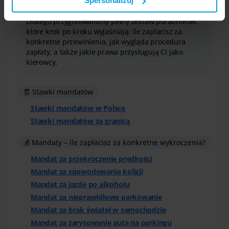
Spersonalizuj
niektóre wykroczenia oraz surowsze przepisy
Twoją zgodę.
sprawiają, że łatwo pogubić się w szczegółach.
Dlatego przygotowaliśmy pełny zestaw poradników,
które krok po kroku wyjaśniają: ile zapłacisz za
konkretne przewinienia, jak wygląda procedura
zapłaty, a także jakie prawa przysługują Ci jako
kierowcy.
🧾 Stawki mandatów
Stawki mandatów w Polsce
Stawki mandatów za granicą
💰 Mandaty – ile zapłacisz za konkretne wykroczenia?
Mandat za przekroczenie prędkości
Mandat za spowodowanie kolizji
Mandat za jazdę po alkoholu
Mandat za nieprawidłowe parkowanie
Mandat za brak świateł w samochodzie
Mandat za zarysowanie auta na parkingu