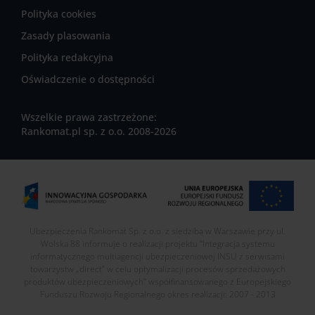
Polityka cookies
Zasady plasowania
Polityka redakcyjna
Oświadczenie o dostępności
Wszelkie prawa zastrzeżone:
Rankomat.pl sp. z o.o. 2008-2026
Ubezpieczenia Rankomat Sp. z o.o. z siedzibą w Warszawie przy ul.
Wolska 88 informuje o realizacji projektu "Integracja systemu
informatycznego multiagencji ubezpieczeniowej INSU z serwisami
towarzystw „direct” w celu optymalizacji procesów sprzedażowych
produktów ubezpieczeniowych" współfinansowanego z Europejskiego
Funduszu Rozwoju Regionalnego okres realizacji: 2007 - 2013