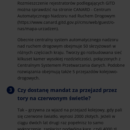
Rozmieszczenie rejestratorów podlegających GITD
można sprawdzić na stronie CANARD - Centrum
Automatycznego Nadzoru nad Ruchem Drogowym
(https://www.canard.gitd.gov.pl/cms/web/guest/o-
nas/mapa-urzadzen).
Obecnie centralny system automatycznego nadzoru
nad ruchem drogowym obejmuje 50 skrzyżowań w
różnych częściach kraju. Tworzy go rozbudowana sieć
kilkuset kamer wysokiej rozdzielczości, połączonych z
Centralnym Systemem Przetwarzania danych. Podobne
rozwiązania obejmują także 5 przejazdów kolejowo-
drogowych.
Czy dostanę mandat za przejazd przez
tory na czerwonym świetle?
Tak – grzywna za wjazd na przejazd kolejowy, gdy pali
się czerwone światło, wynosi 2000 złotych. Jeżeli w
ciągu dwóch lat drugi raz popełnisz to samo
wykroczenie, zapłacisz podwójną karę, czyli 4000 zł