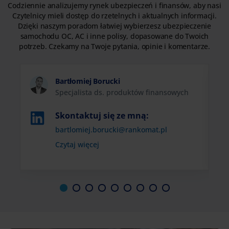
Codziennie analizujemy rynek ubezpieczeń i finansów, aby nasi
Czytelnicy mieli dostęp do rzetelnych i aktualnych informacji.
Dzięki naszym poradom łatwiej wybierzesz ubezpieczenie
samochodu OC, AC i inne polisy, dopasowane do Twoich
potrzeb. Czekamy na Twoje pytania, opinie i komentarze.
Bartłomiej Borucki
Specjalista ds. produktów finansowych
Link
Skontaktuj się ze mną:
otwiera
bartlomiej.borucki@rankomat.pl
się
Czytaj więcej
w
nowej
karcie