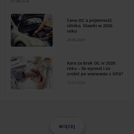
05.08.2026
Cena OC a pojemność
silnika. Stawki w 2026
roku
29.06.2026
Kara za brak OC w 2026
roku – ile wynosi i co
zrobić po wezwaniu z UFG?
14.07.2026
WIĘCEJ
WIĘCEJ