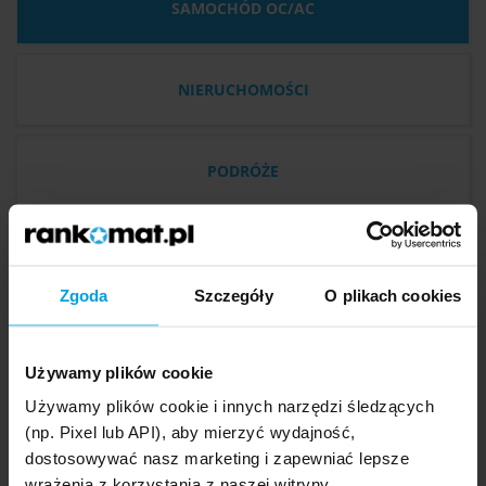
SAMOCHÓD OC/AC
NIERUCHOMOŚCI
PODRÓŻE
Mazda MX-5, 2000 r.
Zgoda
Szczegóły
O plikach cookies
Używamy plików cookie
351
Generali
,00 zł
Używamy plików cookie i innych narzędzi śledzących
(np. Pixel lub API), aby mierzyć wydajność,
dostosowywać nasz marketing i zapewniać lepsze
OC
AC
Assistance
NNW
wrażenia z korzystania z naszej witryny.