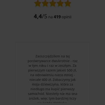
4,4
/5
419
na
opinii
Zaoszczędziłem na tej
porównywarce dwukrotnie - raz
w tym roku i raz w zeszłym. Za
pierwszym razem jakieś 500 zł,
na odnowieniu nieco mniej -
niecałe 400 zł. Zobaczymy jak
moja dziewczyna, która za
niedługo ma kupić pierwszy
samochód. Niestety nie ma ona
zniżek, więc tym bardziej liczy
się każda złotówka.